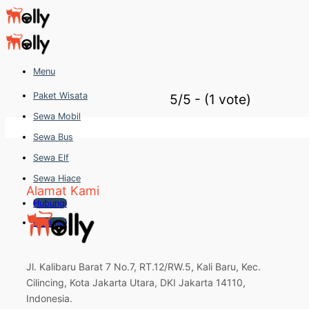
Skip
to
content
Menu
Paket Wisata
5/5 - (1 vote)
Sewa Mobil
Sewa Bus
Sewa Elf
Sewa Hiace
Alamat Kami
Hubungi
Hubungi
Jl. Kalibaru Barat 7 No.7, RT.12/RW.5, Kali Baru, Kec.
Cilincing, Kota Jakarta Utara, DKI Jakarta 14110,
Indonesia.