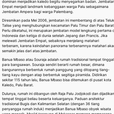
dominan menjadikan kaledo begitu menyegarkan badan. Jembata
Empat menjadi landmark kebanggaan warga Palu sebagaimana
Jembatan Ampera bagi warga Palembang.
Diresmikan pada Mei 2006, jembatan ini membentang di atas Telu
Talise yang menghubungkan kecamatan Palu Timur dan Palu Barat
Perlu diketahui, ini merupakan jembatan model lengkung pertama d
Indonesia dan ketiga di dunia setelah Jepang dan Prancis. Jika
melewati Jembatan Empat, sebaiknya menjelang matahari
terbenam, karena keindahan panorama terbenamnya matahari aka
semakin jelas dari atas jembatan.
Banua Mbaso atau Souraja adalah rumah tradisional tempat tinggal
para bangsawan. Souraja sendiri berarti rumah besar, dimana
bangunannya berbentuk rumah panggung yang ditopang tiang-
tiang kayu dengan atap berbentuk segitiga piramida. Didirikan
sekitar 115 tahun lalu, Banua Mbaso bisa ditemukan di pusat kota
Kaledo, Palu Barat.
Dulunya, rumah ini dibangun oleh Raja Palu Jodjokodi dan dijadika
tempat tinggal beliau beserta keluarganya. Paduan arsitektur
tradisional Bugis dan Kalimantan Selatan (dengan 36 tiang
penyangga rumah induk) menjadikan Banua Mbaso obyek wisata
yang menarik. Masjid terapung di Makassar memang mempesona.