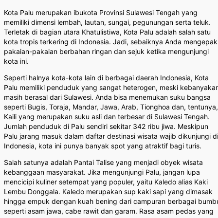
Kota Palu merupakan ibukota Provinsi Sulawesi Tengah yang
memiliki dimensi lembah, lautan, sungai, pegunungan serta teluk.
Terletak di bagian utara Khatulistiwa, Kota Palu adalah salah satu
kota tropis terkering di Indonesia. Jadi, sebaiknya Anda mengepak
pakaian-pakaian berbahan ringan dan sejuk ketika mengunjungi
kota ini.
Seperti halnya kota-kota lain di berbagai daerah Indonesia, Kota
Palu memiliki penduduk yang sangat heterogen, meski kebanyaka
masih berasal dari Sulawesi. Anda bisa menemukan suku bangsa
seperti Bugis, Toraja, Mandar, Jawa, Arab, Tionghoa dan, tentunya,
Kaili yang merupakan suku asli dan terbesar di Sulawesi Tengah.
Jumlah penduduk di Palu sendiri sekitar 342 ribu jiwa. Meskipun
Palu jarang masuk dalam daftar destinasi wisata wajib dikunjungi d
Indonesia, kota ini punya banyak spot yang atraktif bagi turis.
Salah satunya adalah Pantai Talise yang menjadi obyek wisata
kebanggaan masyarakat. Jika mengunjungi Palu, jangan lupa
mencicipi kuliner setempat yang populer, yaitu Kaledo alias Kaki
Lembu Donggala. Kaledo merupakan sup kaki sapi yang dimasak
hingga empuk dengan kuah bening dari campuran berbagai bumb
seperti asam jawa, cabe rawit dan garam. Rasa asam pedas yang