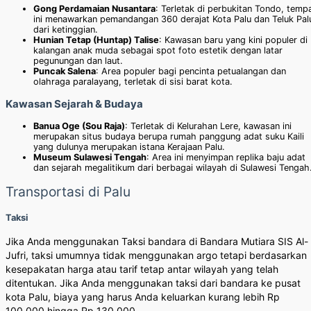
Gong Perdamaian Nusantara
: Terletak di perbukitan Tondo, temp
ini menawarkan pemandangan 360 derajat Kota Palu dan Teluk Pal
dari ketinggian.
Hunian Tetap (Huntap) Talise
: Kawasan baru yang kini populer di
kalangan anak muda sebagai spot foto estetik dengan latar
pegunungan dan laut.
Puncak Salena
: Area populer bagi pencinta petualangan dan
olahraga paralayang, terletak di sisi barat kota.
Kawasan Sejarah & Budaya
Banua Oge (Sou Raja)
: Terletak di Kelurahan Lere, kawasan ini
merupakan situs budaya berupa rumah panggung adat suku Kaili
yang dulunya merupakan istana Kerajaan Palu.
Museum Sulawesi Tengah
: Area ini menyimpan replika baju adat
dan sejarah megalitikum dari berbagai wilayah di Sulawesi Tengah
Transportasi di Palu
Taksi
Jika Anda menggunakan Taksi bandara di Bandara Mutiara SIS Al-
Jufri, taksi umumnya tidak menggunakan argo tetapi berdasarkan
kesepakatan harga atau tarif tetap antar wilayah yang telah
ditentukan. Jika Anda menggunakan taksi dari bandara ke pusat
kota Palu, biaya yang harus Anda keluarkan kurang lebih Rp
100.000 hingga Rp 130.000.