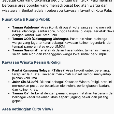
Sebagai kota yang dikelilingi pegunungan dan teluk, Palu memiliki
berbagai area populer yang menjadi pusat kegiatan warga dan
wisatawan. Berikut adalah beberapa kawasan favorit di Kota Palu:
Pusat Kota & Ruang Publik
Taman Vatulemo
: Area ikonik di pusat kota yang sering menjadi
lokasi olahraga, santai sore, hingga festival budaya. Terletak dek
dengan kantor Wali Kota Palu.
Taman GOR (Gelanggang Olahraga)
: Pusat aktivitas olahraga
warga yang juga terkenal sebagai kawasan kuliner legendaris dan
tempat pameran atau expo UMKM.
Taman Nasional
: Terletak di Jalan Hasanuddin, taman ini menjadi
salah satu ikon dan kebanggaan warga lokal untuk berkumpul.
Kawasan Wisata Pesisir & Religi
Pantai Kampung Nelayan (Talise)
: Area favorit untuk berenang,
terapi air laut, atau sekadar menikmati sunset sambil menyantap
jajanan kaki lima.
Jalan Sis Al Jufri
: Dikenal sebagai Kawasan Wisata Religi, area ini
merupakan pusat perbelanjaan oleh-oleh, perlengkapan ibadah,
dan kuliner khas.
Taman Ria
: Terkenal dengan pemandangan matahari terbenam da
berbagai kedai makanan khas seperti jagung bakar dan pisang
gepek.
Area Ketinggian (City View)