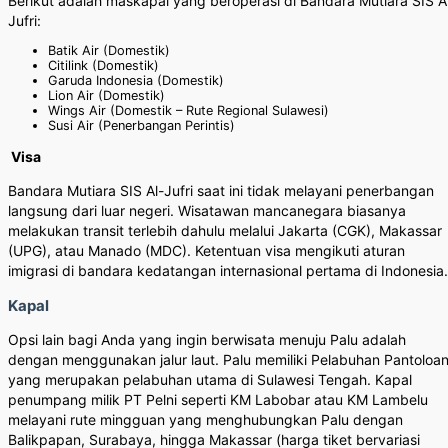
Berikut adalah maskapai yang beroperasi di Bandara Mutiara SIS A
Jufri:
Batik Air (Domestik)
Citilink (Domestik)
Garuda Indonesia (Domestik)
Lion Air (Domestik)
Wings Air (Domestik – Rute Regional Sulawesi)
Susi Air (Penerbangan Perintis)
Visa
Bandara Mutiara SIS Al-Jufri saat ini tidak melayani penerbangan
langsung dari luar negeri. Wisatawan mancanegara biasanya
melakukan transit terlebih dahulu melalui Jakarta (CGK), Makassar
(UPG), atau Manado (MDC). Ketentuan visa mengikuti aturan
imigrasi di bandara kedatangan internasional pertama di Indonesia.
Kapal
Opsi lain bagi Anda yang ingin berwisata menuju Palu adalah
dengan menggunakan jalur laut. Palu memiliki Pelabuhan Pantoloa
yang merupakan pelabuhan utama di Sulawesi Tengah. Kapal
penumpang milik PT Pelni seperti KM Labobar atau KM Lambelu
melayani rute mingguan yang menghubungkan Palu dengan
Balikpapan, Surabaya, hingga Makassar (harga tiket bervariasi