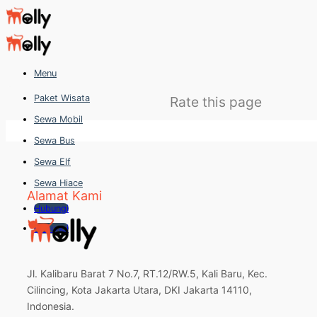
Skip
to
content
Menu
Paket Wisata
Rate this page
Sewa Mobil
Sewa Bus
Sewa Elf
Sewa Hiace
Alamat Kami
Hubungi
Hubungi
Jl. Kalibaru Barat 7 No.7, RT.12/RW.5, Kali Baru, Kec.
Cilincing, Kota Jakarta Utara, DKI Jakarta 14110,
Indonesia.