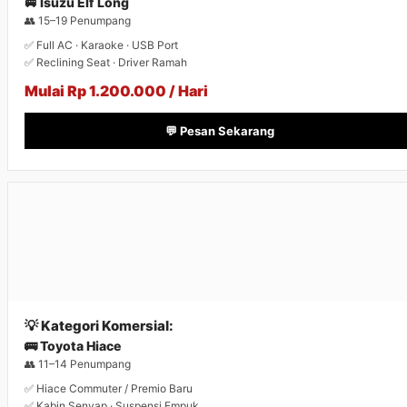
🚐 Isuzu Elf Long
👥 15–19 Penumpang
✅ Full AC · Karaoke · USB Port
✅ Reclining Seat · Driver Ramah
Mulai Rp 1.200.000 / Hari
💬 Pesan Sekarang
💡 Kategori Komersial:
🚌 Toyota Hiace
👥 11–14 Penumpang
✅ Hiace Commuter / Premio Baru
✅ Kabin Senyap · Suspensi Empuk