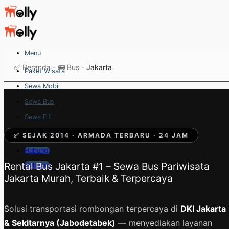
Skip
to
content
Menu
✅
Beranda
-
🚌 Bus
-
Jakarta
Paket Wisata
Sewa Mobil
Sewa Bus
Sewa Elf
Sewa Hiace
✅ SEJAK 2014 · ARMADA TERBARU · 24 JAM
Hubungi
Rental Bus Jakarta #1 – Sewa Bus Pariwisata
Hubungi
Jakarta Murah, Terbaik & Terpercaya
Solusi transportasi rombongan terpercaya di
DKI Jakarta
& Sekitarnya (Jabodetabek)
— menyediakan layanan