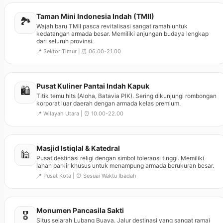
Taman Mini Indonesia Indah (TMII)
🏞️
Wajah baru TMII pasca revitalisasi sangat ramah untuk
kedatangan armada besar. Memiliki anjungan budaya lengkap
dari seluruh provinsi.
📍 Sektor Timur | ⏰ 06.00-21.00
Pusat Kuliner Pantai Indah Kapuk
🛍️
Titik temu hits (Aloha, Batavia PIK). Sering dikunjungi rombongan
korporat luar daerah dengan armada kelas premium.
📍 Wilayah Utara | ⏰ 10.00-22.00
Masjid Istiqlal & Katedral
🕌
Pusat destinasi religi dengan simbol toleransi tinggi. Memiliki
lahan parkir khusus untuk menampung armada berukuran besar.
📍 Pusat Kota | ⏰ Sesuai Waktu Ibadah
Monumen Pancasila Sakti
🎖️
Situs sejarah Lubang Buaya. Jalur destinasi yang sangat ramai