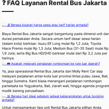
❓ FAQ Layanan Rental Bus Jakarta
💰 Berapa kisaran harga sewa atau tarif harian armada?
Biaya Rental Bus Jakarta sangat bergantung pada dimensi unit da
durasi pemakaian Anda. Secara umum tarif dasar sewa harian
(dalam kota) berkisar: Isuzu Elf Long mulai Rp 1,2 Juta; Toyota
Hiace Premio mulai Rp 1,3 Juta; Medium Bus (31-35 Seat) mulai Rp
1,9 Juta; serta Big Bus HD/SHD berkisar mulai dari Rp 3,2 Juta per
harinya.
🚌 Apakah melayani perjalanan rombongan ke rute luar daerah?
Ya, jasa operasional Rental Bus Jakarta dari Molly Rent Car siap
melayani perjalanan antar-kota luar provinsi lintas pulau Jawa, Bali,
hingga Sumatra. Kami biasa menangani perjalanan rombongan
pariwisata ke Yogyakarta, Bali, ziarah wali, hingga agenda progra
mudik bareng perusahaan.
📅 Berapa hari ideal sebelum jadwal keberangkatan untuk booking
armada?
Untuk mengamankan tipe unit Rental Bus Jakarta pilihan Anda,