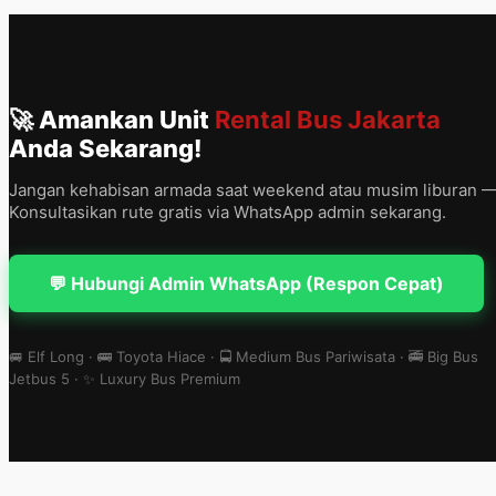
🚀 Amankan Unit
Rental Bus Jakarta
Anda Sekarang!
Jangan kehabisan armada saat weekend atau musim liburan 
Konsultasikan rute gratis via WhatsApp admin sekarang.
💬 Hubungi Admin WhatsApp (Respon Cepat)
🚐 Elf Long · 🚌 Toyota Hiace · 🚍 Medium Bus Pariwisata · 🚎 Big Bus
Jetbus 5 · ✨ Luxury Bus Premium