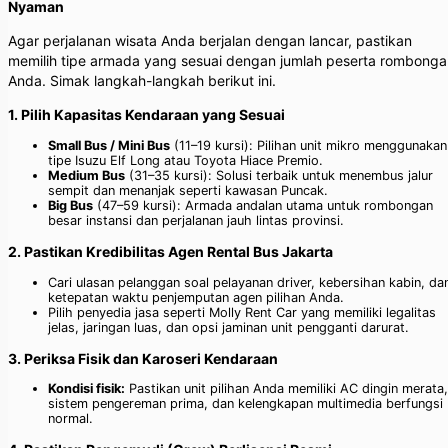
Nyaman
Agar perjalanan wisata Anda berjalan dengan lancar, pastikan
memilih tipe armada yang sesuai dengan jumlah peserta rombonga
Anda. Simak langkah-langkah berikut ini.
1. Pilih Kapasitas Kendaraan yang Sesuai
Small Bus / Mini Bus
(11–19 kursi): Pilihan unit mikro menggunakan
tipe Isuzu Elf Long atau Toyota Hiace Premio.
Medium Bus
(31–35 kursi): Solusi terbaik untuk menembus jalur
sempit dan menanjak seperti kawasan Puncak.
Big Bus
(47–59 kursi): Armada andalan utama untuk rombongan
besar instansi dan perjalanan jauh lintas provinsi.
2. Pastikan Kredibilitas Agen Rental Bus Jakarta
Cari ulasan pelanggan soal pelayanan driver, kebersihan kabin, da
ketepatan waktu penjemputan agen pilihan Anda.
Pilih penyedia jasa seperti Molly Rent Car yang memiliki legalitas
jelas, jaringan luas, dan opsi jaminan unit pengganti darurat.
3. Periksa Fisik dan Karoseri Kendaraan
Kondisi fisik:
Pastikan unit pilihan Anda memiliki AC dingin merata,
sistem pengereman prima, dan kelengkapan multimedia berfungsi
normal.