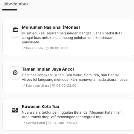
Jabodetabek.
Monumen Nasional (Monas)
🏛️
Pusat edukasi sejarah perjuangan bangsa. Lahan parkir IRTI
sangat luas untuk menampung puluhan unit kendaraan
pariwisata.
📍 Pusat Kota | ⏰ 08.00-16.00
Taman Impian Jaya Ancol
🎡
Destinasi lengkap: Dufan, Sea World, Samudra, dan Pantai.
Akses tol langsung memudahkan manuver armada ukuran besar.
📍 Kawasan Utara | ⏰ 06.00-22.00
Kawasan Kota Tua
🏰
Nuansa arsitektur peninggalan Belanda (Museum Fatahillah).
Area transit drop-off rombongan terintegrasi rapi.
📍 Sektor Barat | ⏰ 24 Jam Terbuka