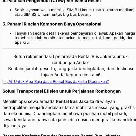
4. Pastikan Pengemudi (Crew) Berlisensi Resmi
Sopir layanan wajib memiliki SIM B1 Umum (untuk ukuran medium)
atau SIM B2 Umum (untuk big bus besar).
5. Pahami Rincian Komponen Biaya Operasional
Tanyakan secara detail skema pembayaran di awal: Apakah harga
tersebut sudah bersih atau belum termasuk tol, bbm, parkir, dan
tips kru.
Butuh rekomendasi tipe armada Rental Bus Jakarta untuk
rombongan Anda?
Beritahu jumlah peserta, tanggal keberangkatan, dan destinasi
tujuan Anda kepada tim kami!
🎯 Untuk Apa Saja Jasa Rental Bus Jakarta Digunakan?
Solusi Transportasi Efisien untuk Perjalanan Rombongan
Memilih opsi sewa armada
Rental Bus Jakarta
di wilayah
metropolitan menjadi andalan utama mobilitas massal yang praktis
dan ekonomis. Dibandingkan membawa puluhan mobil pribadi,
sewa kendaraan pariwisata jauh lebih efisien mengurai kemandeka
di jalan raya.
Beragam Kegiatan Populer Pengguna Rental Bus Jakarta: