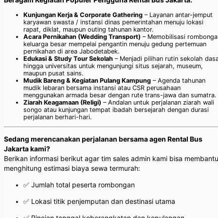
Kunjungan Kerja & Corporate Gathering
– Layanan antar-jemput
karyawan swasta / instansi dinas pemerintahan menuju lokasi
rapat, diklat, maupun outing tahunan kantor.
Acara Pernikahan (Wedding Transport)
– Memobilisasi rombonga
keluarga besar mempelai pengantin menuju gedung pertemuan
pernikahan di area Jabodetabek.
Edukasi & Study Tour Sekolah
– Menjadi pilihan rutin sekolah das
hingga universitas untuk mengunjungi situs sejarah, museum,
maupun pusat sains.
Mudik Bareng & Kegiatan Pulang Kampung
– Agenda tahunan
mudik lebaran bersama instansi atau CSR perusahaan
menggunakan armada besar dengan rute trans-jawa dan sumatra.
Ziarah Keagamaan (Religi)
– Andalan untuk perjalanan ziarah wali
songo atau kunjungan tempat ibadah bersejarah dengan durasi
perjalanan berhari-hari.
Sedang merencanakan perjalanan bersama agen Rental Bus
Jakarta kami?
Berikan informasi berikut agar tim sales admin kami bisa membant
menghitung estimasi biaya sewa termurah:
✅ Jumlah total peserta rombongan
✅ Lokasi titik penjemputan dan destinasi utama
✅ Rincian tanggal keberangkatan dan kepulangan