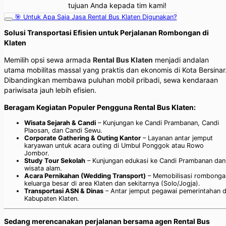
tujuan Anda kepada tim kami!
🎯 Untuk Apa Saja Jasa Rental Bus Klaten Digunakan?
Solusi Transportasi Efisien untuk Perjalanan Rombongan di
Klaten
Memilih opsi sewa armada
Rental Bus Klaten
menjadi andalan
utama mobilitas massal yang praktis dan ekonomis di Kota Bersinar
Dibandingkan membawa puluhan mobil pribadi, sewa kendaraan
pariwisata jauh lebih efisien.
Beragam Kegiatan Populer Pengguna Rental Bus Klaten:
Wisata Sejarah & Candi
– Kunjungan ke Candi Prambanan, Candi
Plaosan, dan Candi Sewu.
Corporate Gathering & Outing Kantor
– Layanan antar jemput
karyawan untuk acara outing di Umbul Ponggok atau Rowo
Jombor.
Study Tour Sekolah
– Kunjungan edukasi ke Candi Prambanan dan
wisata alam.
Acara Pernikahan (Wedding Transport)
– Memobilisasi rombonga
keluarga besar di area Klaten dan sekitarnya (Solo/Jogja).
Transportasi ASN & Dinas
– Antar jemput pegawai pemerintahan d
Kabupaten Klaten.
Sedang merencanakan perjalanan bersama agen Rental Bus