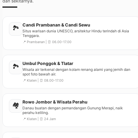
dan sekitarnya.
Candi Prambanan & Candi Sewu
🏞️
Situs warisan dunia UNESCO, arsitektur Hindu terindah di Asia
Tenggara.
📍 Prambanan | ⏰ 06.00-17.00
Umbul Ponggok & Tlatar
🏞️
Wisata air terkenal dengan kolam renang alami yang jernih dan
spot foto bawah air.
📍 Klaten | ⏰ 08.00-17.00
Rowo Jombor & Wisata Perahu
🏘️
Danau buatan dengan pemandangan Gunung Merapi, naik
perahu keliling.
📍 Klaten | ⏰ 24 Jam