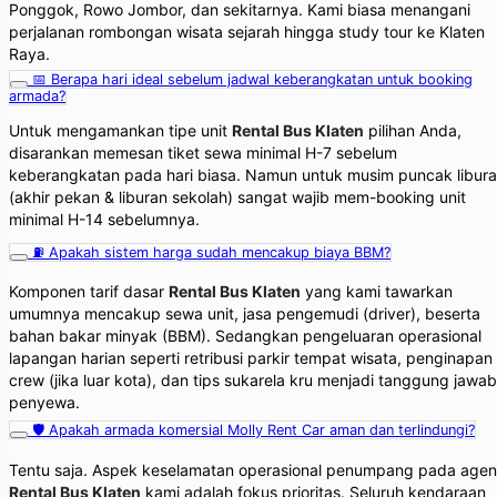
Ponggok, Rowo Jombor, dan sekitarnya. Kami biasa menangani
perjalanan rombongan wisata sejarah hingga study tour ke Klaten
Raya.
📅 Berapa hari ideal sebelum jadwal keberangkatan untuk booking
armada?
Untuk mengamankan tipe unit
Rental Bus Klaten
pilihan Anda,
disarankan memesan tiket sewa minimal H-7 sebelum
keberangkatan pada hari biasa. Namun untuk musim puncak libur
(akhir pekan & liburan sekolah) sangat wajib mem-booking unit
minimal H-14 sebelumnya.
⛽ Apakah sistem harga sudah mencakup biaya BBM?
Komponen tarif dasar
Rental Bus Klaten
yang kami tawarkan
umumnya mencakup sewa unit, jasa pengemudi (driver), beserta
bahan bakar minyak (BBM). Sedangkan pengeluaran operasional
lapangan harian seperti retribusi parkir tempat wisata, penginapan
crew (jika luar kota), dan tips sukarela kru menjadi tanggung jawab
penyewa.
🛡️ Apakah armada komersial Molly Rent Car aman dan terlindungi?
Tentu saja. Aspek keselamatan operasional penumpang pada agen
Rental Bus Klaten
kami adalah fokus prioritas. Seluruh kendaraan