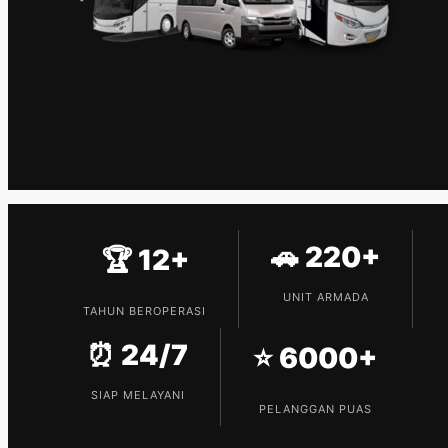
🚗 220+
🏆 12+
UNIT ARMADA
TAHUN BEROPERASI
⏰ 24/7
⭐ 6000+
SIAP MELAYANI
PELANGGAN PUAS