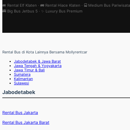
🚐 Rental Elf Klaten · 🚌 Rental Hiace Klaten · 🚍 Medium Bus Pariwisata
🚎 Big Bus Jetbus 5 · ✨ Luxury Bus Premium
Rental Bus di Kota Lainnya Bersama Mollyrentcar
Jabodetabek & Jawa Barat
Jawa Tengah & Yogyakarta
Jawa Timur & Bali
Sumatera
Kalimantan
Sulawesi
Jabodetabek
Rental Bus Jakarta
Rental Bus Jakarta Barat