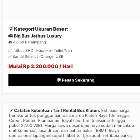
💡 Kategori Ukuran Besar:
🚎 Big Bus Jetbus Luxury
👥 47–59 Penumpang
✅ Jetbus SHD · Karaoke · Toilet/Non
✅ Bantal Selimut · Charger USB
Mulai Rp 3.200.000 / Hari
💬 Pesan Sekarang
📌 Catatan Ketentuan Tarif Rental Bus Klaten:
Estimasi harga
berlaku untuk penggunaan dalam area Klaten Raya (Delanggu,
Ceper, Pedan, Prambanan, Bayat) per hari (maksimal hingga
pukul 22.00 WIB). Harga sewa dasar umumnya sudah mencakup
unit komersial, jasa driver, dan bahan bakar (BBM). Biaya
operasional lapangan seperti tiket tol (jika ada), retribusi parkir,