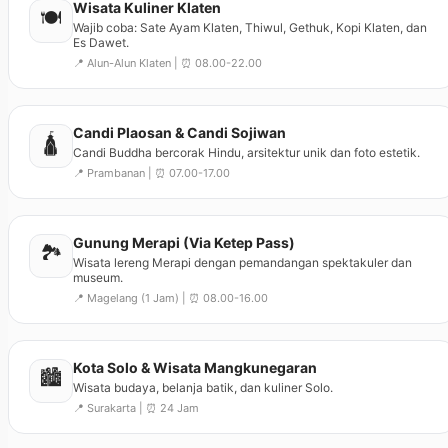
Wisata Kuliner Klaten
🍽️
Wajib coba: Sate Ayam Klaten, Thiwul, Gethuk, Kopi Klaten, dan
Es Dawet.
📍 Alun-Alun Klaten | ⏰ 08.00-22.00
Candi Plaosan & Candi Sojiwan
🛕
Candi Buddha bercorak Hindu, arsitektur unik dan foto estetik.
📍 Prambanan | ⏰ 07.00-17.00
Gunung Merapi (Via Ketep Pass)
🏞️
Wisata lereng Merapi dengan pemandangan spektakuler dan
museum.
📍 Magelang (1 Jam) | ⏰ 08.00-16.00
Kota Solo & Wisata Mangkunegaran
🏙️
Wisata budaya, belanja batik, dan kuliner Solo.
📍 Surakarta | ⏰ 24 Jam