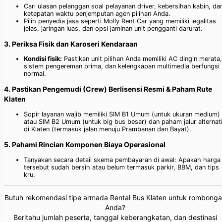
Cari ulasan pelanggan soal pelayanan driver, kebersihan kabin, da
ketepatan waktu penjemputan agen pilihan Anda.
Pilih penyedia jasa seperti Molly Rent Car yang memiliki legalitas
jelas, jaringan luas, dan opsi jaminan unit pengganti darurat.
3. Periksa Fisik dan Karoseri Kendaraan
Kondisi fisik:
Pastikan unit pilihan Anda memiliki AC dingin merata,
sistem pengereman prima, dan kelengkapan multimedia berfungsi
normal.
4. Pastikan Pengemudi (Crew) Berlisensi Resmi & Paham Rute
Klaten
Sopir layanan wajib memiliki SIM B1 Umum (untuk ukuran medium)
atau SIM B2 Umum (untuk big bus besar) dan paham jalur alternati
di Klaten (termasuk jalan menuju Prambanan dan Bayat).
5. Pahami Rincian Komponen Biaya Operasional
Tanyakan secara detail skema pembayaran di awal: Apakah harga
tersebut sudah bersih atau belum termasuk parkir, BBM, dan tips
kru.
Butuh rekomendasi tipe armada Rental Bus Klaten untuk rombong
Anda?
Beritahu jumlah peserta, tanggal keberangkatan, dan destinasi