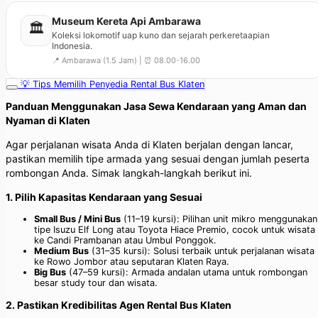
Museum Kereta Api Ambarawa
🏛️
Koleksi lokomotif uap kuno dan sejarah perkeretaapian
Indonesia.
📍 Ambarawa (1.5 Jam) | ⏰ 08.00-16.00
💡 Tips Memilih Penyedia Rental Bus Klaten
Panduan Menggunakan Jasa Sewa Kendaraan yang Aman dan
Nyaman di Klaten
Agar perjalanan wisata Anda di Klaten berjalan dengan lancar,
pastikan memilih tipe armada yang sesuai dengan jumlah peserta
rombongan Anda. Simak langkah-langkah berikut ini.
1. Pilih Kapasitas Kendaraan yang Sesuai
Small Bus / Mini Bus
(11–19 kursi): Pilihan unit mikro menggunakan
tipe Isuzu Elf Long atau Toyota Hiace Premio, cocok untuk wisata
ke Candi Prambanan atau Umbul Ponggok.
Medium Bus
(31–35 kursi): Solusi terbaik untuk perjalanan wisata
ke Rowo Jombor atau seputaran Klaten Raya.
Big Bus
(47–59 kursi): Armada andalan utama untuk rombongan
besar study tour dan wisata.
2. Pastikan Kredibilitas Agen Rental Bus Klaten