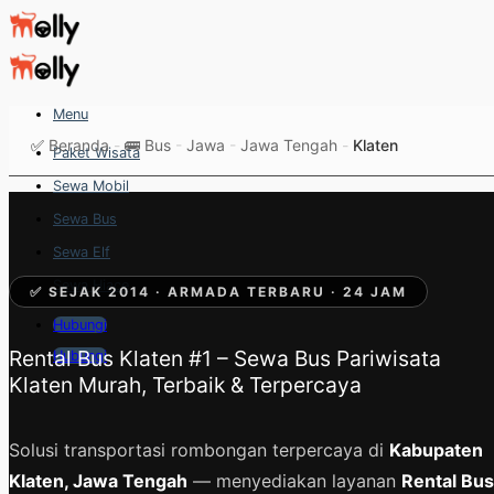
Skip
to
content
Menu
✅
Beranda
-
🚌 Bus
-
Jawa
-
Jawa Tengah
-
Klaten
Paket Wisata
Sewa Mobil
Sewa Bus
Sewa Elf
Sewa Hiace
✅ SEJAK 2014 · ARMADA TERBARU · 24 JAM
Hubungi
Rental Bus Klaten #1 – Sewa Bus Pariwisata
Hubungi
Klaten Murah, Terbaik & Terpercaya
Solusi transportasi rombongan terpercaya di
Kabupaten
Klaten, Jawa Tengah
— menyediakan layanan
Rental Bus