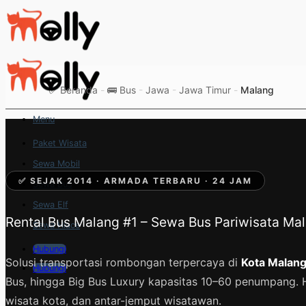
Skip
to
content
✅
Beranda
-
🚌 Bus
-
Jawa
-
Jawa Timur
-
Malang
Menu
Paket Wisata
Sewa Mobil
✅ SEJAK 2014 · ARMADA TERBARU · 24 JAM
Sewa Bus
Sewa Elf
Rental Bus Malang #1 – Sewa Bus Pariwisata Mal
Sewa Hiace
Hubungi
Solusi transportasi rombongan terpercaya di
Kota Malang
Hubungi
Bus, hingga Big Bus Luxury kapasitas 10–60 penumpang.
wisata kota, dan antar-jemput wisatawan.