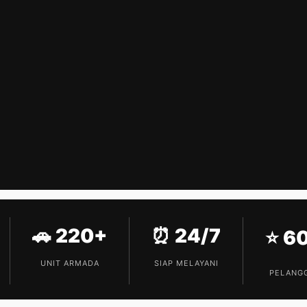
🚗 220+
⏰ 24/7
⭐ 6
UNIT ARMADA
SIAP MELAYANI
PELANG