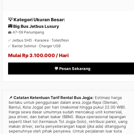
💡 Kategori Ukuran Besar:
🚎 Big Bus Jetbus Luxury
👥 47–59 Penumpang
✅ Jetbus SHD · Karaoke · Toilet/Non
✅ Bantal Selimut · Charger USB
Mulai Rp 3.100.000 / Hari
💬 Pesan Sekarang
📌 Catatan Ketentuan Tarif Rental Bus Jogja:
Estimasi harga
berlaku untuk penggunaan dalam area Jogja Raya (Sleman,
Bantul, Kota Jogja) per hari (maksimal hingga pukul 22.00 WIB).
Harga sewa dasar umumnya sudah mencakup unit komersial,
jasa driver, dan bahan bakar (BBM). Biaya operasional lapangan
seperti tiket tol (termasuk Tol Jogja-Solo), retribusi parkir, uang
makan driver, serta penyeberangan kapal (jika ada) ditanggung
sepenuhnya oleh pihak penyewa. Untuk perjalanan luar kota