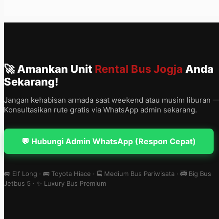
🚀 Amankan Unit
Rental Bus Jogja
Anda
Sekarang!
Jangan kehabisan armada saat weekend atau musim liburan 
Konsultasikan rute gratis via WhatsApp admin sekarang.
💬 Hubungi Admin WhatsApp (Respon Cepat)
🚐 Elf Long · 🚌 Toyota Hiace · 🚍 Medium Bus Pariwisata · 🚎 Big Bus
Jetbus 5 · ✨ Luxury Bus Premium