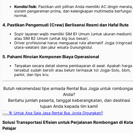
Kondisi fisik:
Pastikan unit pilihan Anda memiliki AC dingin merata,
sistem pengereman prima, dan kelengkapan multimedia berfungsi
normal.
4. Pastikan Pengemudi (Crew) Berlisensi Resmi dan Hafal Rute
Sopir layanan wajib memiliki SIM B1 Umum (untuk ukuran medium)
atau SIM B2 Umum (untuk big bus besar).
Driver profesional harus menguasai rute alternatif Jogja (ringroad
utara-selatan) dan jalur wisata Gunungkidul.
5. Pahami Rincian Komponen Biaya Operasional
Tanyakan secara detail skema pembayaran di awal: Apakah harga
tersebut sudah bersih atau belum termasuk tol Jogja-Solo, bbm,
parkir, dan tips kru.
Butuh rekomendasi tipe armada Rental Bus Jogja untuk rombonga
Anda?
Beritahu jumlah peserta, tanggal keberangkatan, dan destinasi
tujuan Anda kepada tim kami!
🎯 Untuk Apa Saja Jasa Rental Bus Jogja Digunakan?
Solusi Transportasi Efisien untuk Perjalanan Rombongan di Kota
Pelajar