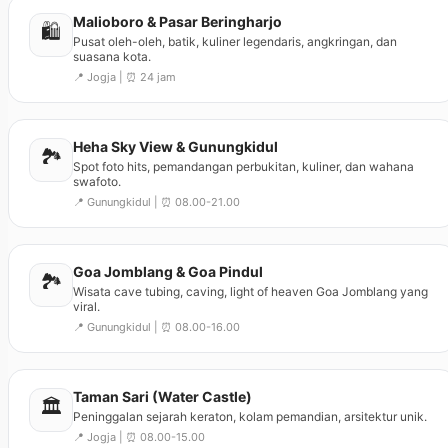
Malioboro & Pasar Beringharjo
🛍️
Pusat oleh-oleh, batik, kuliner legendaris, angkringan, dan
suasana kota.
📍 Jogja | ⏰ 24 jam
Heha Sky View & Gunungkidul
🏞️
Spot foto hits, pemandangan perbukitan, kuliner, dan wahana
swafoto.
📍 Gunungkidul | ⏰ 08.00-21.00
Goa Jomblang & Goa Pindul
🏞️
Wisata cave tubing, caving, light of heaven Goa Jomblang yang
viral.
📍 Gunungkidul | ⏰ 08.00-16.00
Taman Sari (Water Castle)
🏛️
Peninggalan sejarah keraton, kolam pemandian, arsitektur unik.
📍 Jogja | ⏰ 08.00-15.00