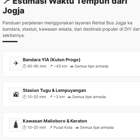
📍 Estimasi Waktu Tempuh dari
Jogja
Panduan perjalanan menggunakan layanan Rental Bus Jogja ke
bandara, stasiun, kawasan wisata, dan destinasi populer di DIY da
sekitarnya.
Bandara YIA (Kulon Progo)
✈️
🕐 60–90 mnt 📍 ~45 km 🚗 Semua tipe armada
Stasiun Tugu & Lempuyangan
🚉
🕐 10–20 mnt 📍 ~3 km 🚗 Semua tipe armada
Kawasan Malioboro & Keraton
🛕
🕐 10–20 mnt 📍 Pusat Kota 🚗 Semua tipe armada