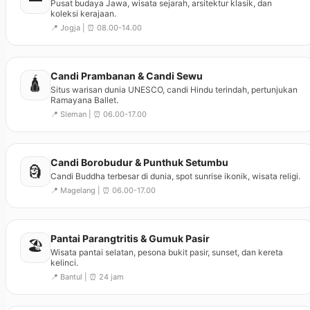
Pusat budaya Jawa, wisata sejarah, arsitektur klasik, dan
koleksi kerajaan.
📍 Jogja | ⏰ 08.00-14.00
Candi Prambanan & Candi Sewu
🛕
Situs warisan dunia UNESCO, candi Hindu terindah, pertunjukan
Ramayana Ballet.
📍 Sleman | ⏰ 06.00-17.00
Candi Borobudur & Punthuk Setumbu
🗿
Candi Buddha terbesar di dunia, spot sunrise ikonik, wisata religi.
📍 Magelang | ⏰ 06.00-17.00
Pantai Parangtritis & Gumuk Pasir
🏖️
Wisata pantai selatan, pesona bukit pasir, sunset, dan kereta
kelinci.
📍 Bantul | ⏰ 24 jam