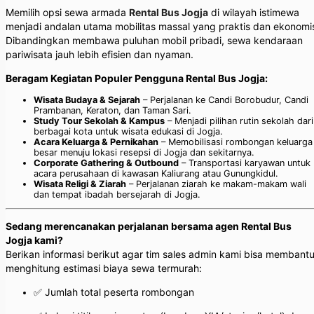
Memilih opsi sewa armada
Rental Bus Jogja
di wilayah istimewa
menjadi andalan utama mobilitas massal yang praktis dan ekonomi
Dibandingkan membawa puluhan mobil pribadi, sewa kendaraan
pariwisata jauh lebih efisien dan nyaman.
Beragam Kegiatan Populer Pengguna Rental Bus Jogja:
Wisata Budaya & Sejarah
– Perjalanan ke Candi Borobudur, Candi
Prambanan, Keraton, dan Taman Sari.
Study Tour Sekolah & Kampus
– Menjadi pilihan rutin sekolah dari
berbagai kota untuk wisata edukasi di Jogja.
Acara Keluarga & Pernikahan
– Memobilisasi rombongan keluarga
besar menuju lokasi resepsi di Jogja dan sekitarnya.
Corporate Gathering & Outbound
– Transportasi karyawan untuk
acara perusahaan di kawasan Kaliurang atau Gunungkidul.
Wisata Religi & Ziarah
– Perjalanan ziarah ke makam-makam wali
dan tempat ibadah bersejarah di Jogja.
Sedang merencanakan perjalanan bersama agen Rental Bus
Jogja kami?
Berikan informasi berikut agar tim sales admin kami bisa membant
menghitung estimasi biaya sewa termurah:
✅ Jumlah total peserta rombongan