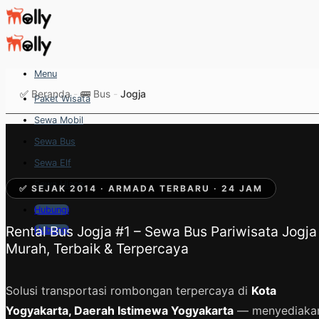
Skip
to
content
Menu
✅
Beranda
-
🚌 Bus
-
Jogja
Paket Wisata
Sewa Mobil
Sewa Bus
Sewa Elf
Sewa Hiace
✅ SEJAK 2014 · ARMADA TERBARU · 24 JAM
Hubungi
Rental Bus Jogja #1 – Sewa Bus Pariwisata Jogja
Hubungi
Murah, Terbaik & Terpercaya
Solusi transportasi rombongan terpercaya di
Kota
Yogyakarta, Daerah Istimewa Yogyakarta
— menyediaka