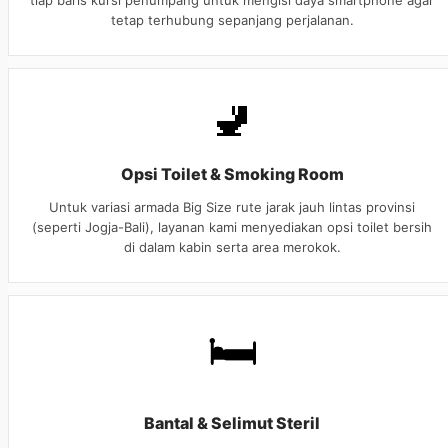
tiap baris kursi penumpang untuk mengisi daya smartphone agar
tetap terhubung sepanjang perjalanan.
🚽
Opsi Toilet & Smoking Room
Untuk variasi armada Big Size rute jarak jauh lintas provinsi
(seperti Jogja-Bali), layanan kami menyediakan opsi toilet bersih
di dalam kabin serta area merokok.
🛏️
Bantal & Selimut Steril