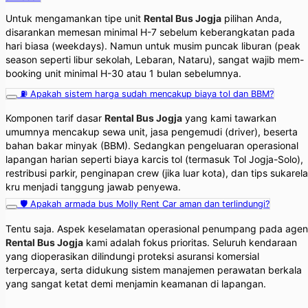
Untuk mengamankan tipe unit
Rental Bus Jogja
pilihan Anda,
disarankan memesan minimal H-7 sebelum keberangkatan pada
hari biasa (weekdays). Namun untuk musim puncak liburan (peak
season seperti libur sekolah, Lebaran, Nataru), sangat wajib mem-
booking unit minimal H-30 atau 1 bulan sebelumnya.
⛽ Apakah sistem harga sudah mencakup biaya tol dan BBM?
Komponen tarif dasar
Rental Bus Jogja
yang kami tawarkan
umumnya mencakup sewa unit, jasa pengemudi (driver), beserta
bahan bakar minyak (BBM). Sedangkan pengeluaran operasional
lapangan harian seperti biaya karcis tol (termasuk Tol Jogja-Solo),
restribusi parkir, penginapan crew (jika luar kota), dan tips sukarela
kru menjadi tanggung jawab penyewa.
🛡️ Apakah armada bus Molly Rent Car aman dan terlindungi?
Tentu saja. Aspek keselamatan operasional penumpang pada agen
Rental Bus Jogja
kami adalah fokus prioritas. Seluruh kendaraan
yang dioperasikan dilindungi proteksi asuransi komersial
terpercaya, serta didukung sistem manajemen perawatan berkala
yang sangat ketat demi menjamin keamanan di lapangan.