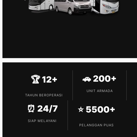
🚗 200+
🏆 12+
UNIT ARMADA
TAHUN BEROPERASI
⏰ 24/7
⭐ 5500+
SIAP MELAYANI
PELANGGAN PUAS