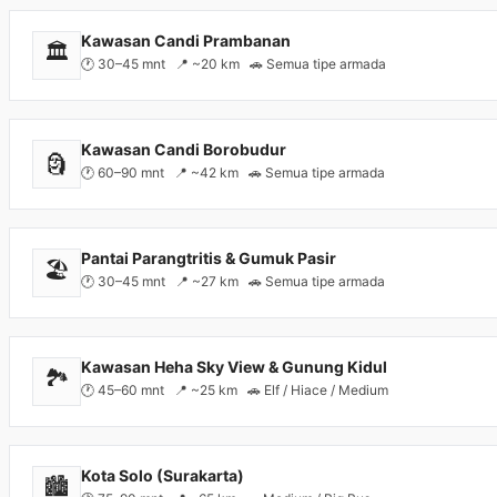
Kawasan Candi Prambanan
🏛️
🕐 30–45 mnt 📍 ~20 km 🚗 Semua tipe armada
Kawasan Candi Borobudur
🗿
🕐 60–90 mnt 📍 ~42 km 🚗 Semua tipe armada
Pantai Parangtritis & Gumuk Pasir
🏖️
🕐 30–45 mnt 📍 ~27 km 🚗 Semua tipe armada
Kawasan Heha Sky View & Gunung Kidul
🏞️
🕐 45–60 mnt 📍 ~25 km 🚗 Elf / Hiace / Medium
Kota Solo (Surakarta)
🏙️