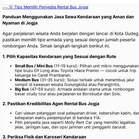
💡 Tips Memilih Penyedia Rental Bus Jogja
Panduan Menggunakan Jasa Sewa Kendaraan yang Aman dan
Nyaman di Jogja
Agar perjalanan wisata Anda berjalan dengan lancar di Kota Gudeg
pastikan memilih tipe armada yang sesuai dengan jumlah peserta
rombongan Anda. Simak langkah-langkah berikut ini.
1. Pilih Kapasitas Kendaraan yang Sesuai dengan Rute
Small Bus / Mini Bus
(11–19 kursi): Pilihan unit mikro menggunakan
tipe Isuzu Elf Long atau Toyota Hiace Premio — cocok untuk trip
keluarga ke Candi Prambanan.
Medium Bus
(31–35 kursi): Solusi terbaik untuk menembus jalur
sempit di kawasan wisata Gunungkidul atau Parangtritis.
Big Bus
(47–59 kursi): Armada andalan utama untuk rombongan
besar study tour atau perjalanan ke Borobudur dan Solo.
2. Pastikan Kredibilitas Agen Rental Bus Jogja
Cari ulasan pelanggan soal pelayanan driver, kebersihan kabin, da
ketepatan waktu penjemputan di bandara YIA.
Pilih penyedia jasa seperti Molly Rent Car yang memiliki legalitas
jelas, jaringan luas, dan opsi jaminan unit pengganti darurat.
3. Periksa Fisik dan Karoseri Kendaraan