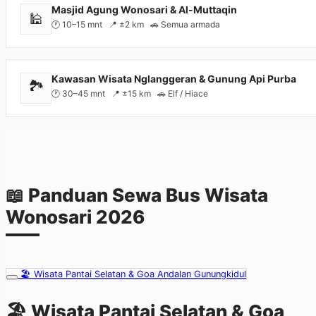
Masjid Agung Wonosari & Al-Muttaqin
🕌
🕐 10–15 mnt 📍 ±2 km 🚗 Semua armada
Kawasan Wisata Nglanggeran & Gunung Api Purba
🏞️
🕐 30–45 mnt 📍 ±15 km 🚗 Elf / Hiace
📖 Panduan
Sewa Bus Wisata
Wonosari
2026
🏖️ Wisata Pantai Selatan & Goa Andalan Gunungkidul
🏖️ Wisata Pantai Selatan & Goa