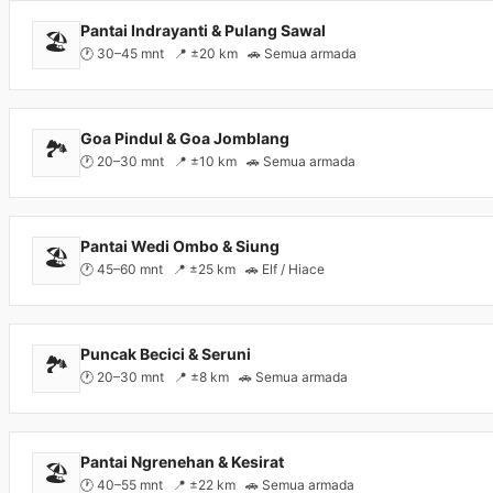
Pantai Indrayanti & Pulang Sawal
🏖️
🕐 30–45 mnt 📍 ±20 km 🚗 Semua armada
Goa Pindul & Goa Jomblang
🏞️
🕐 20–30 mnt 📍 ±10 km 🚗 Semua armada
Pantai Wedi Ombo & Siung
🏖️
🕐 45–60 mnt 📍 ±25 km 🚗 Elf / Hiace
Puncak Becici & Seruni
🏞️
🕐 20–30 mnt 📍 ±8 km 🚗 Semua armada
Pantai Ngrenehan & Kesirat
🏖️
🕐 40–55 mnt 📍 ±22 km 🚗 Semua armada