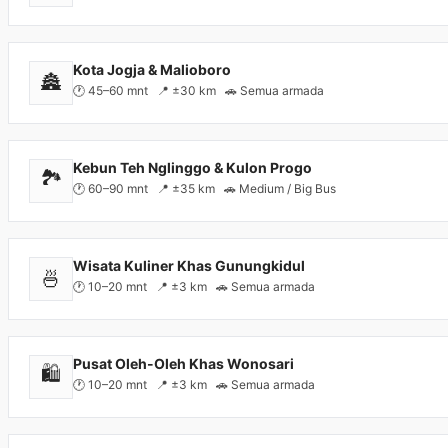
Kota Jogja & Malioboro
🏯
🕐 45–60 mnt 📍 ±30 km 🚗 Semua armada
Kebun Teh Nglinggo & Kulon Progo
🏞️
🕐 60–90 mnt 📍 ±35 km 🚗 Medium / Big Bus
Wisata Kuliner Khas Gunungkidul
🍜
🕐 10–20 mnt 📍 ±3 km 🚗 Semua armada
Pusat Oleh-Oleh Khas Wonosari
🛍️
🕐 10–20 mnt 📍 ±3 km 🚗 Semua armada