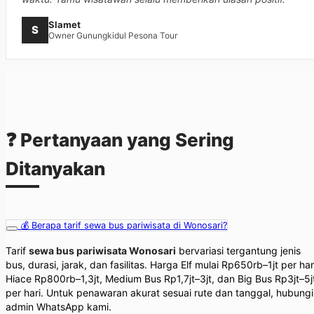
Slamet
S
Owner Gunungkidul Pesona Tour
❓ Pertanyaan yang
Sering
Ditanyakan
💰 Berapa tarif sewa bus pariwisata di Wonosari?
Tarif
sewa bus pariwisata Wonosari
bervariasi tergantung jenis
bus, durasi, jarak, dan fasilitas. Harga Elf mulai Rp650rb–1jt per har
Hiace Rp800rb–1,3jt, Medium Bus Rp1,7jt–3jt, dan Big Bus Rp3jt–5j
per hari. Untuk penawaran akurat sesuai rute dan tanggal, hubungi
admin WhatsApp kami.