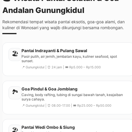
Andalan Gunungkidul
Rekomendasi tempat wisata pantai eksotis, goa-goa alami, dan
kuliner di Wonosari yang wajib dikunjungi bersama rombongan.
Pantai Indrayanti & Pulang Sawal
🏖️
Pasir putih, air jernih, jembatan kayu, kuliner seafood, spot
sunset.
📍 Gunungkidul | ⏰ 24 jam | 🎟️ Rp5.000 – Rp15.000
Goa Pindul & Goa Jomblang
🏞️
Caving, body rafting, tubing di sungai bawah tanah, keajaiban
surya cahaya.
📍 Gunungkidul | ⏰ 08.00-17.00 | 🎟️ Rp25.000 – Rp50.000
Pantai Wedi Ombo & Siung
🏖️