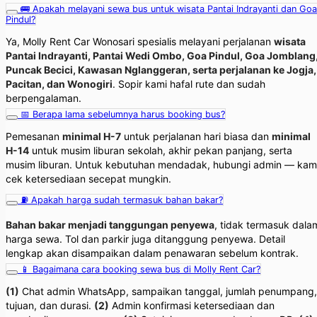
🚌 Apakah melayani sewa bus untuk wisata Pantai Indrayanti dan Goa
Pindul?
Ya, Molly Rent Car Wonosari spesialis melayani perjalanan
wisata
Pantai Indrayanti, Pantai Wedi Ombo, Goa Pindul, Goa Jomblang
Puncak Becici, Kawasan Nglanggeran, serta perjalanan ke Jogja,
Pacitan, dan Wonogiri
. Sopir kami hafal rute dan sudah
berpengalaman.
📅 Berapa lama sebelumnya harus booking bus?
Pemesanan
minimal H-7
untuk perjalanan hari biasa dan
minimal
H-14
untuk musim liburan sekolah, akhir pekan panjang, serta
musim liburan. Untuk kebutuhan mendadak, hubungi admin — kam
cek ketersediaan secepat mungkin.
⛽ Apakah harga sudah termasuk bahan bakar?
Bahan bakar menjadi tanggungan penyewa
, tidak termasuk dala
harga sewa. Tol dan parkir juga ditanggung penyewa. Detail
lengkap akan disampaikan dalam penawaran sebelum kontrak.
📱 Bagaimana cara booking sewa bus di Molly Rent Car?
(1)
Chat admin WhatsApp, sampaikan tanggal, jumlah penumpang,
tujuan, dan durasi.
(2)
Admin konfirmasi ketersediaan dan