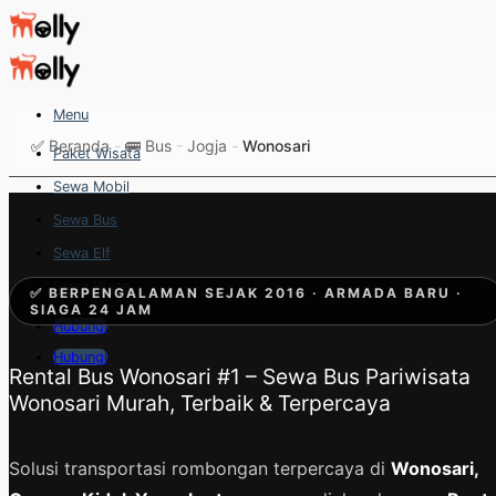
Skip
to
content
Menu
✅
Beranda
-
🚌 Bus
-
Jogja
-
Wonosari
Paket Wisata
Sewa Mobil
Sewa Bus
Sewa Elf
Sewa Hiace
✅ BERPENGALAMAN SEJAK 2016 · ARMADA BARU ·
SIAGA 24 JAM
Hubungi
Hubungi
Rental Bus Wonosari #1 – Sewa Bus Pariwisata
Wonosari Murah, Terbaik & Terpercaya
Solusi transportasi rombongan terpercaya di
Wonosari,