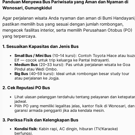
Panduan Menyewa Bus Pariwisata yang Aman dan Nyaman di
Wonosari, Gunungkidul
Agar perjalanan wisata Anda nyaman dan aman di Bumi Handayani
pastikan memilih bus yang sesuai dengan jumlah rombongan,
mengecek fasilitas interior, serta memilih Perusahaan Otobus (PO)
yang terpercaya.
1. Sesuaikan Kapasitas dan Jenis Bus
Small Bus / Mini Bus
(10–14 kursi): Contoh Toyota Hiace atau Isuz
Elf — cocok untuk trip keluarga ke Pantai Indrayanti.
Medium Bus
(20–33 kursi): Pas untuk perjalanan wisata ke Goa
Pindul atau Wedi Ombo.
Big Bus
(40–59 kursi): Ideal untuk rombongan besar study tour
atau perjalanan ke Jogja.
2. Cek Reputasi PO Bus
Lihat ulasan pelanggan terdahulu tentang pelayanan dan ketepata
jadwal.
Pilih PO yang memiliki legalitas jelas, kantor fisik di Wonosari, dan
garansi armada pengganti jika ada kendala mesin.
3. Periksa Fisik dan Kelengkapan Bus
Kondisi fisik:
Kabin rapi, AC dingin, hiburan (TV/Karaoke)
berfungsi.