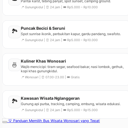
Pantai karst, tebing panjat, spot sunset, camping ground.
📍 Gunungkidul | ⏰ 24 jam | 🎟️ Rp5.000 – Rp10.000
Puncak Becici & Seruni
🏞️
Spot sunrise ikonik, perbukitan kapur, gardu pandang, swafoto.
📍 Gunungkidul | ⏰ 24 jam | 🎟️ Rp5.000 – Rp10.000
Kuliner Khas Wonosari
🍜
Wajib mencicipi: tiram segar, seafood bakar, nasi lombok, gethuk,
kopi khas gunungkidul.
📍 Wonosari | ⏰ 07.00-23.00 | 🎟️ Gratis
Kawasan Wisata Nglanggeran
🏞️
Gunung api purba, tracking, camping, embung, wisata edukasi.
📍 Gunungkidul | ⏰ 24 jam | 🎟️ Rp5.000 – Rp15.000
💡 Panduan Memilih Bus Wisata Wonosari yang Tepat