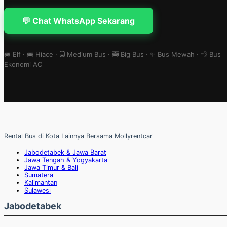
💬 Chat WhatsApp Sekarang
🚐 Elf · 🚌 Hiace · 🚍 Medium Bus · 🚎 Big Bus · ✨ Bus Mewah · 💨 Bus
Ekonomi AC
Rental Bus di Kota Lainnya Bersama Mollyrentcar
Jabodetabek & Jawa Barat
Jawa Tengah & Yogyakarta
Jawa Timur & Bali
Sumatera
Kalimantan
Sulawesi
Jabodetabek