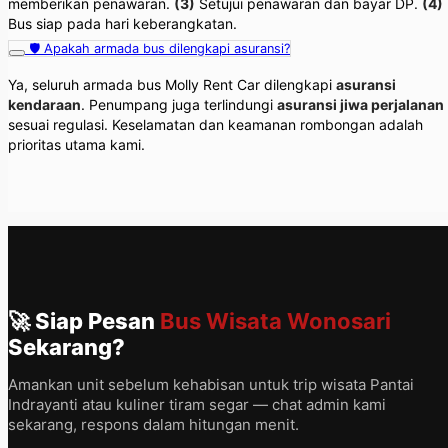
memberikan penawaran.
(3)
Setujui penawaran dan bayar DP.
(4)
Bus siap pada hari keberangkatan.
🛡️ Apakah armada bus dilengkapi asuransi?
Ya, seluruh armada bus Molly Rent Car dilengkapi
asuransi
kendaraan
. Penumpang juga terlindungi
asuransi jiwa perjalanan
sesuai regulasi. Keselamatan dan keamanan rombongan adalah
prioritas utama kami.
🚀 Siap Pesan
Bus Wisata Wonosari
Sekarang?
Amankan unit sebelum kehabisan untuk trip wisata Pantai
Indrayanti atau kuliner tiram segar — chat admin kami
sekarang, respons dalam hitungan menit.