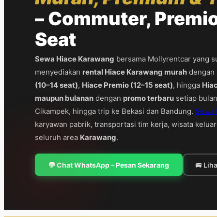
– Commuter, Premio
Seat
Sewa Hiace Karawang
bersama Mollyrentcar yang su
menyediakan
rental Hiace Karawang murah
dengan p
(10–14 seat)
,
Hiace Premio (12–15 seat)
, hingga
Hia
maupun bulanan
dengan
promo terbaru
setiap bulan
Cikampek, hingga trip ke Bekasi dan Bandung.
Sewa 
karyawan pabrik, transportasi tim kerja, wisata kelua
seluruh area
Karawang
.
💬 Chat WhatsApp – Pesan Sekarang
🚐 Lih