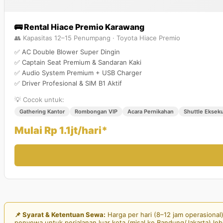
🚌 Rental Hiace Premio Karawang
👥 Kapasitas 12–15 Penumpang · Toyota Hiace Premio
✅ AC Double Blower Super Dingin
✅ Captain Seat Premium & Sandaran Kaki
✅ Audio System Premium + USB Charger
✅ Driver Profesional & SIM B1 Aktif
💡 Cocok untuk:
Gathering Kantor
Rombongan VIP
Acara Pernikahan
Shuttle Ekseku
Mulai Rp 1.1jt/hari*
📌 Syarat & Ketentuan Sewa:
Harga per hari (8–12 jam operasiona
penyewa untuk perjalanan luar kota (misal ke Bandung/Jakarta) lebi