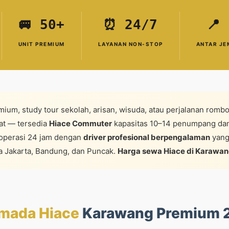
🚐 50+
⏰ 24/7
📍
UNIT PREMIUM
LAYANAN NON-STOP
ANTAR JE
mium, study tour sekolah, arisan, wisuda, atau perjalanan rom
at — tersedia
Hiace Commuter
kapasitas 10–14 penumpang da
operasi 24 jam dengan
driver profesional berpengalaman
yang
ta Jakarta, Bandung, dan Puncak.
Harga sewa Hiace di Karawa
mada Hiace
Karawang Premium 