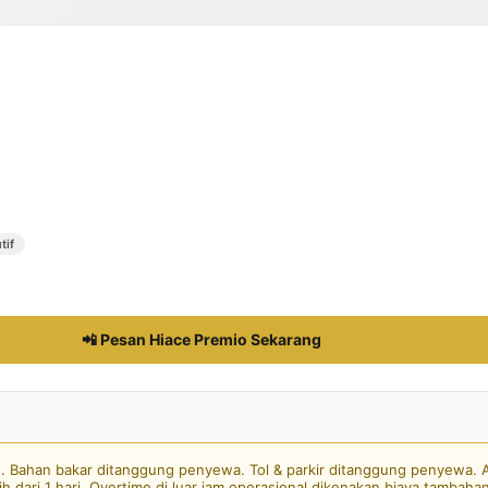
tif
📲 Pesan Hiace Premio Sekarang
l). Bahan bakar ditanggung penyewa. Tol & parkir ditanggung penyewa.
h dari 1 hari. Overtime di luar jam operasional dikenakan biaya tambaha