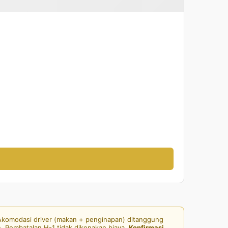
 Akomodasi driver (makan + penginapan) ditanggung
n. Pembatalan H-1 tidak dikenakan biaya.
Konfirmasi