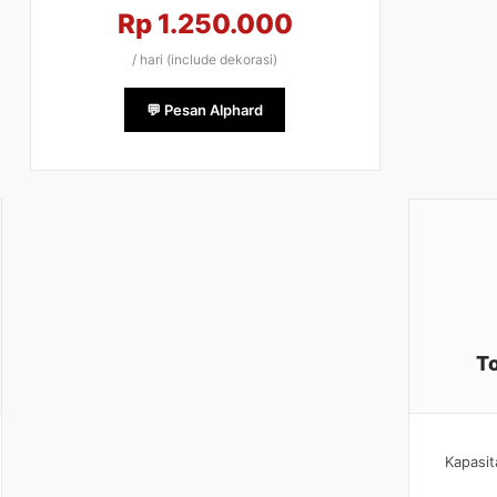
Rp 1.250.000
/ hari (include dekorasi)
💬 Pesan Alphard
T
Kapasi