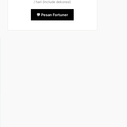
/ hari (include dekorasi)
💬 Pesan Fortuner