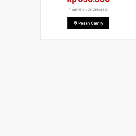
/ hari (include dekorasi)
💬 Pesan Camry