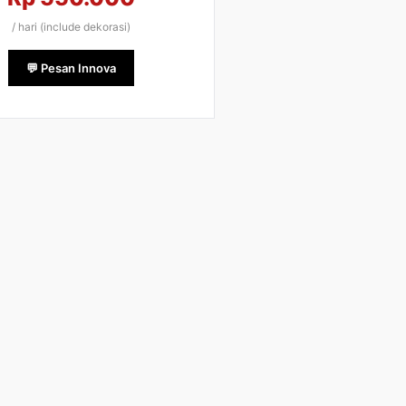
/ hari (include dekorasi)
💬 Pesan Innova