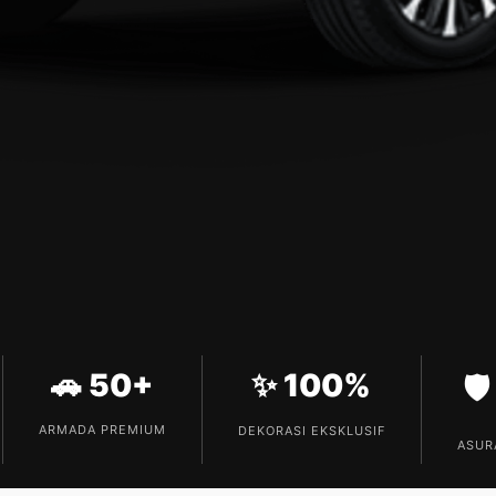
🚗 50+
✨ 100%
🛡
ARMADA PREMIUM
DEKORASI EKSKLUSIF
ASURA