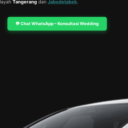
ilayah
Tangerang
dan
Jabodetabek
.
💬 Chat WhatsApp – Konsultasi Wedding