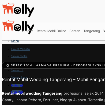
Skip
to
content
✅
Beranda
-
Rental Mobil Online
-
Banten
-
Tangerang
-
Menu
Paket Wisata
Sewa Mobil
Sewa Bus
💍 SEJAK 2014 · ARMADA PREMIUM · DEKORASI EKSKL
Sewa Elf
Sewa Hiace
Rental Mobil Wedding Tangerang – Mobil Pengan
Hubungi
Hubungi
Rental mobil wedding Tangerang
profesional sejak 2014
Camry, Innova Reborn, Fortuner, hingga Avanza. Tersedia 