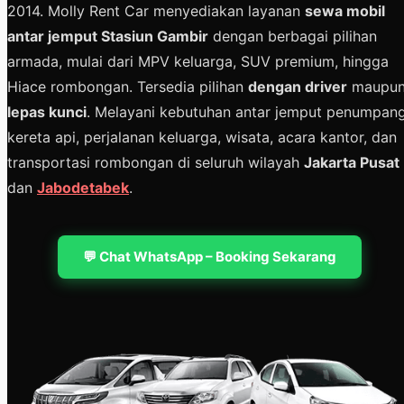
2014. Molly Rent Car menyediakan layanan
sewa mobil
antar jemput Stasiun Gambir
dengan berbagai pilihan
armada, mulai dari MPV keluarga, SUV premium, hingga
Hiace rombongan. Tersedia pilihan
dengan driver
maupu
lepas kunci
. Melayani kebutuhan antar jemput penumpan
kereta api, perjalanan keluarga, wisata, acara kantor, dan
transportasi rombongan di seluruh wilayah
Jakarta Pusat
dan
Jabodetabek
.
💬 Chat WhatsApp – Booking Sekarang