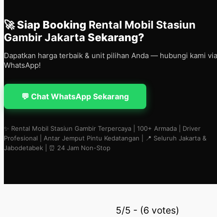
🚀 Siap Booking
Rental Mobil Stasiun
Gambir Jakarta
Sekarang?
Dapatkan harga terbaik & unit pilihan Anda — hubungi kami vi
WhatsApp!
💬 Chat WhatsApp Sekarang
✨ Rental Mobil Stasiun Gambir Terpercaya | 100+ Armada | Driver
Profesional | Antar Jemput Pintu Kedatangan | 📍 Seluruh Jakarta &
Jabodetabek | ⏰ 24 Jam Non-Stop
5/5 - (6 votes)