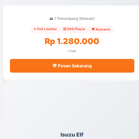
👥 7 Penumpang (Mewah)
✨ Full Leather
📀 DVD Player
🛡️ Asuransi
Rp 1.280.000
/ hari
💬 Pesan Sekarang
Isuzu Elf