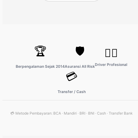
🏆
🛡️
👨‍✈️
Driver Profesional
Berpengalaman Sejak 2014
Asuransi All Risk
💳
Transfer / Cash
💳 Metode Pembayaran: BCA · Mandiri · BRI · BNI · Cash · Transfer Bank