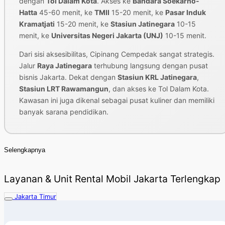
dengan
Tol Dalam Kota
. Akses ke
Bandara Soekarno-
Hatta
45-60 menit, ke
TMII
15-20 menit, ke
Pasar Induk
Kramatjati
15-20 menit, ke
Stasiun Jatinegara
10-15
menit, ke
Universitas Negeri Jakarta (UNJ)
10-15 menit.
Dari sisi aksesibilitas, Cipinang Cempedak sangat strategis.
Jalur
Raya Jatinegara
terhubung langsung dengan pusat
bisnis Jakarta. Dekat dengan
Stasiun KRL Jatinegara
,
Stasiun LRT Rawamangun
, dan akses ke Tol Dalam Kota.
Kawasan ini juga dikenal sebagai pusat kuliner dan memiliki
banyak sarana pendidikan.
Selengkapnya
Layanan & Unit Rental Mobil Jakarta Terlengkap
Jakarta Timur