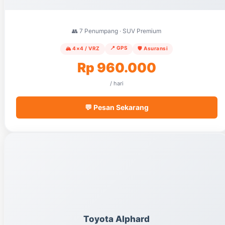
👥 7 Penumpang · SUV Premium
📍 GPS
🏔️ 4×4 / VRZ
🛡️ Asuransi
Rp 960.000
/ hari
💬 Pesan Sekarang
Toyota Alphard