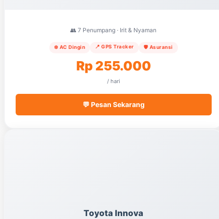
👥 7 Penumpang · Irit & Nyaman
📍 GPS Tracker
❄️ AC Dingin
🛡️ Asuransi
Rp 255.000
/ hari
💬 Pesan Sekarang
Toyota Innova