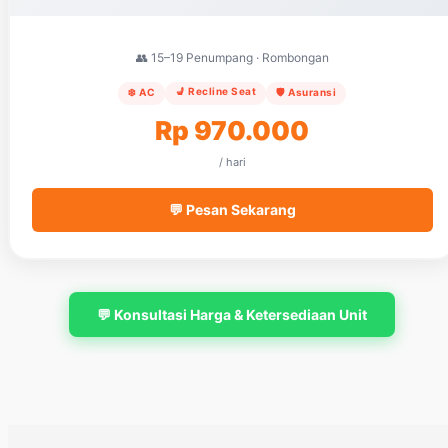
👥 15–19 Penumpang · Rombongan
💺 Recline Seat
❄️ AC
🛡️ Asuransi
Rp 970.000
/ hari
💬 Pesan Sekarang
💬 Konsultasi Harga & Ketersediaan Unit