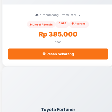
👥 7 Penumpang · Premium MPV
📍 GPS
🛡️ Asuransi
⛽ Diesel / Bensin
Rp 385.000
/ hari
💬 Pesan Sekarang
Toyota Fortuner