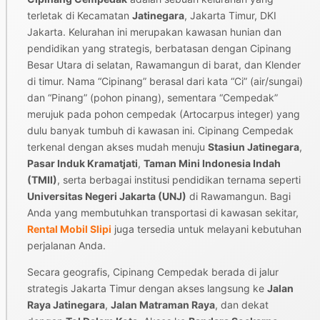
terletak di Kecamatan
Jatinegara
, Jakarta Timur, DKI
Jakarta. Kelurahan ini merupakan kawasan hunian dan
pendidikan yang strategis, berbatasan dengan Cipinang
Besar Utara di selatan, Rawamangun di barat, dan Klender
di timur. Nama “Cipinang” berasal dari kata “Ci” (air/sungai)
dan “Pinang” (pohon pinang), sementara “Cempedak”
merujuk pada pohon cempedak (Artocarpus integer) yang
dulu banyak tumbuh di kawasan ini. Cipinang Cempedak
terkenal dengan akses mudah menuju
Stasiun Jatinegara
,
Pasar Induk Kramatjati
,
Taman Mini Indonesia Indah
(TMII)
, serta berbagai institusi pendidikan ternama seperti
Universitas Negeri Jakarta (UNJ)
di Rawamangun. Bagi
Anda yang membutuhkan transportasi di kawasan sekitar,
Rental Mobil Slipi
juga tersedia untuk melayani kebutuhan
perjalanan Anda.
Secara geografis, Cipinang Cempedak berada di jalur
strategis Jakarta Timur dengan akses langsung ke
Jalan
Raya Jatinegara
,
Jalan Matraman Raya
, dan dekat