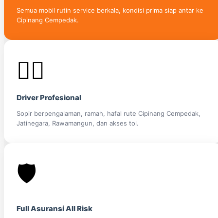
Semua mobil rutin service berkala, kondisi prima siap antar ke
Cipinang Cempedak.
👨‍✈️
Driver Profesional
Sopir berpengalaman, ramah, hafal rute Cipinang Cempedak,
Jatinegara, Rawamangun, dan akses tol.
🛡️
Full Asuransi All Risk