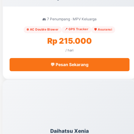
👥 7 Penumpang · MPV Keluarga
📍 GPS Tracker
❄️ AC Double Blower
🛡️ Asuransi
Rp 215.000
/ hari
💬 Pesan Sekarang
Daihatsu Xenia