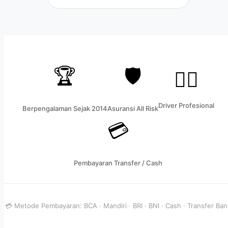
🏆
🛡️
👨‍✈️
Driver Profesional
Berpengalaman Sejak 2014
Asuransi All Risk
💳
Pembayaran Transfer / Cash
💳 Metode Pembayaran: BCA · Mandiri · BRI · BNI · Cash · Transfer Ban