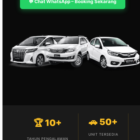
💬 Chat WhatsApp – Booking Sekarang
🚗 50+
🏆 10+
UNIT TERSEDIA
TAHUN PENGALAMAN