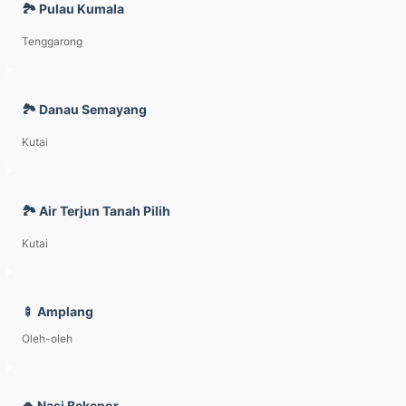
🏞️ Pulau Kumala
Tenggarong
🏞️ Danau Semayang
Kutai
🏞️ Air Terjun Tanah Pilih
Kutai
🍢 Amplang
Oleh-oleh
🍚 Nasi Bekepor