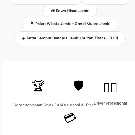
🚐 Sewa Hiace Jambi
🏝️ Paket Wisata Jambi – Candi Muaro Jambi
✈️ Antar Jemput Bandara Jambi (Sultan Thaha – DJB)
🏆
🛡️
👨‍✈️
Driver Profesional
Berpengalaman Sejak 2014
Asuransi All Risk
💳