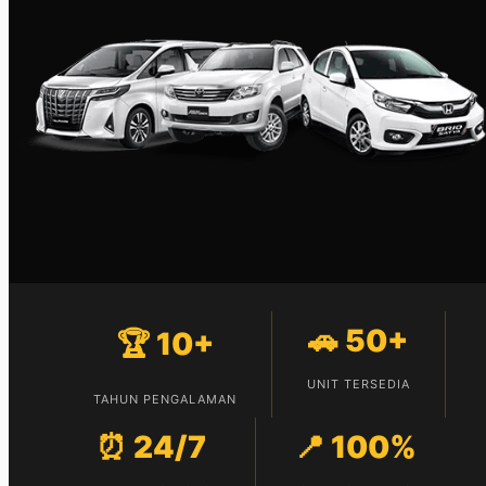
🚗 50+
🏆 10+
UNIT TERSEDIA
TAHUN PENGALAMAN
⏰ 24/7
📍 100%