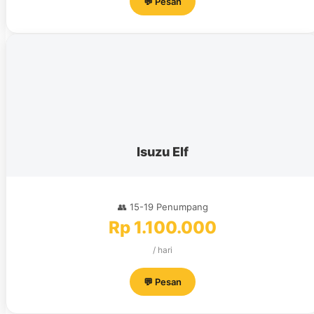
💬 Pesan
Isuzu Elf
👥 15-19 Penumpang
Rp 1.100.000
/ hari
💬 Pesan