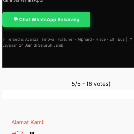
kami via WhatsApp!
💬 Chat WhatsApp Sekarang
✨ Tersedia: Avanza · Innova · Fortuner · Alphard · Hiace · Elf · Bus | 📍
Layanan 24 Jam di Seluruh Jambi
5/5 - (6 votes)
Alamat Kami