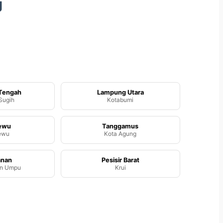
g
Tengah
Lampung Utara
Sugih
Kotabumi
sewu
Tanggamus
ewu
Kota Agung
anan
Pesisir Barat
n Umpu
Krui