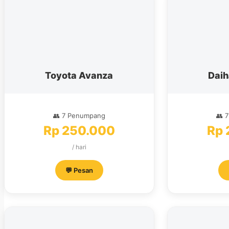
Toyota Avanza
Daih
👥 7 Penumpang
👥 
Rp 250.000
Rp 
/ hari
💬 Pesan