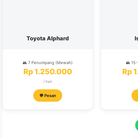
Toyota Alphard
I
👥 7 Penumpang (Mewah)
👥 15
Rp 1.250.000
Rp 1
/ hari
💬 Pesan