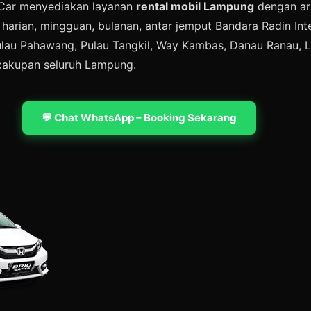
t Car menyediakan layanan
rental mobil Lampung
dengan arm
l harian, mingguan, bulanan, antar jemput Bandara Radin Int
Pulau Pahawang, Pulau Tangkil, Way Kambas, Danau Ranau, L
cakupan seluruh Lampung.
💬 Chat WhatsApp – Booking Sekarang