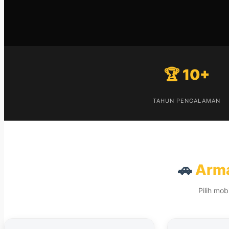
🏆 10+
TAHUN PENGALAMAN
🚗
Arma
Pilih mo