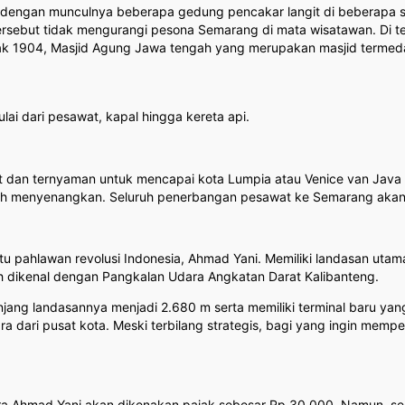
 dengan munculnya beberapa gedung pencakar langit di beberapa s
tersebut tidak mengurangi pesona Semarang di mata wisatawan. Di 
 1904, Masjid Agung Jawa tengah yang merupakan masjid termedah 
ai dari pesawat, kapal hingga kereta api.
t dan ternyaman untuk mencapai kota Lumpia atau Venice van Java
lebih menyenangkan. Seluruh penerbangan pesawat ke Semarang akan
tu pahlawan revolusi Indonesia, Ahmad Yani. Memiliki landasan uta
h dikenal dengan Pangkalan Udara Angkatan Darat Kalibanteng.
g landasannya menjadi 2.680 m serta memiliki terminal baru yang 
ra dari pusat kota. Meski terbilang strategis, bagi yang ingin mem
Ahmad Yani akan dikenakan pajak sebesar Rp 30.000. Namun, sesua