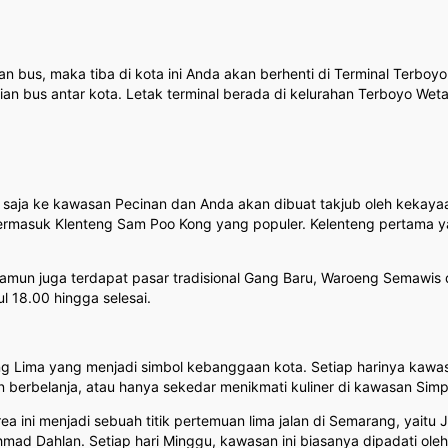
bus, maka tiba di kota ini Anda akan berhenti di Terminal Terboy
an bus antar kota. Letak terminal berada di kelurahan Terboyo We
g saja ke kawasan Pecinan dan Anda akan dibuat takjub oleh kekaya
 termasuk Klenteng Sam Poo Kong yang populer. Kelenteng pertama 
 namun juga terdapat pasar tradisional Gang Baru, Waroeng Semawis
l 18.00 hingga selesai.
g Lima yang menjadi simbol kebanggaan kota. Setiap harinya kawas
ingin berbelanja, atau hanya sekedar menikmati kuliner di kawasan S
 ini menjadi sebuah titik pertemuan lima jalan di Semarang, yaitu 
ad Dahlan. Setiap hari Minggu, kawasan ini biasanya dipadati oleh 