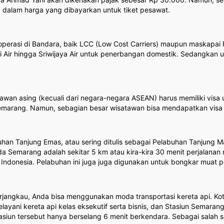
 dalam harga yang dibayarkan untuk tiket pesawat.
rasi di Bandara, baik LCC (Low Cost Carriers) maupun maskapai Fu
, Susi Air hingga Sriwijaya Air untuk penerbangan domestik. Sedangkan
tawan asing (kecuali dari negara-negara ASEAN) harus memiliki vis
marang. Namun, sebagian besar wisatawan bisa mendapatkan visa on
n Tanjung Emas, atau sering ditulis sebagai Pelabuhan Tanjung Mas.
da Semarang adalah sekitar 5 km atau kira-kira 30 menit perjalan
ndonesia. Pelabuhan ini juga juga digunakan untuk bongkar muat p
jangkau, Anda bisa menggunakan moda transportasi kereta api. Kota 
ani kereta api kelas eksekutif serta bisnis, dan Stasiun Semarang
iun tersebut hanya berselang 6 menit berkendara. Sebagai salah satu