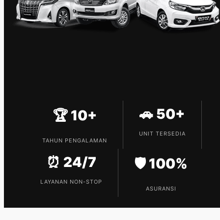
🚗 50+
🏆 10+
UNIT TERSEDIA
TAHUN PENGALAMAN
⏰ 24/7
🛡️ 100%
LAYANAN NON-STOP
ASURANSI