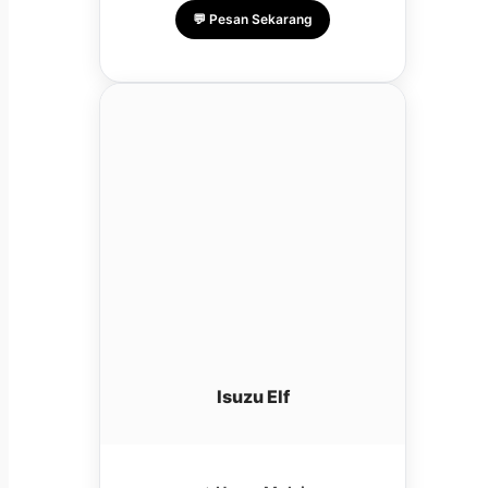
💬 Pesan Sekarang
Isuzu Elf