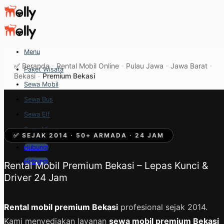
Skip
to
content
Menu
✅
Beranda
-
Rental Mobil Online
-
Pulau Jawa
-
Jawa Barat
-
Paket Wisata
Bekasi
-
Premium Bekasi
Sewa Mobil
Sewa Bus
Sewa Elf
Sewa Hiace
✅ SEJAK 2014 · 50+ ARMADA · 24 JAM
Hubungi
Hubungi
Rental Mobil Premium Bekasi – Lepas Kunci &
Driver 24 Jam
Rental mobil premium Bekasi
profesional sejak 2014.
Kami menyediakan layanan
sewa mobil premium Bekasi