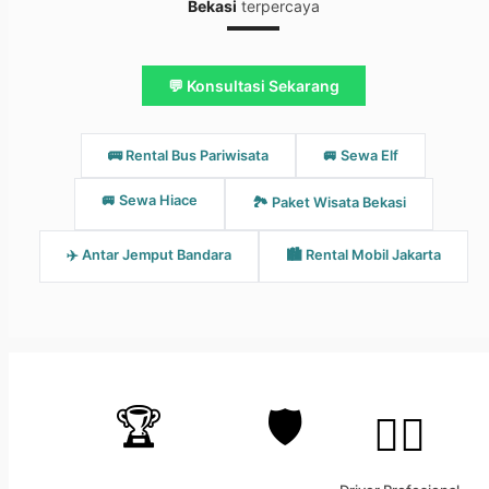
Bekasi
terpercaya
💬 Konsultasi Sekarang
🚌 Rental Bus Pariwisata
🚐 Sewa Elf
🚐 Sewa Hiace
🏞️ Paket Wisata Bekasi
✈️ Antar Jemput Bandara
🏙️ Rental Mobil Jakarta
🏆
🛡️
👨‍✈️