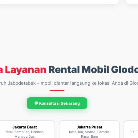
a Layanan
Rental Mobil Glod
ruh Jabodetabek – mobil diantar langsung ke lokasi Anda di Gl
💬 Konsultasi Sekarang
Jakarta Barat
Jakarta Pusat
Petak Sembilan, Pecinan,
Kota Tua, Monas, Gambir,
PIK, 
Mangga Dua
Pasar Baru