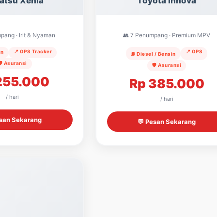
atsu Xenia
Toyota Innova
pang · Irit & Nyaman
👥 7 Penumpang · Premium MPV
📍 GPS Tracker
📍 GPS
in
⛽ Diesel / Bensin
🛡️ Asuransi
🛡️ Asuransi
255.000
Rp 385.000
/ hari
/ hari
esan Sekarang
💬 Pesan Sekarang