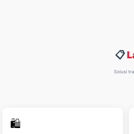
📋
L
Solusi tr
🛍️