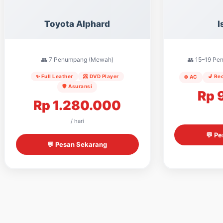
Toyota Alphard
I
👥 7 Penumpang (Mewah)
👥 15–19 P
✨ Full Leather
📀 DVD Player
💺 Re
❄️ AC
🛡️ Asuransi
Rp 
Rp 1.280.000
/ hari
💬 P
💬 Pesan Sekarang