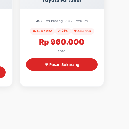
Toyota Fortuner
👥 7 Penumpang · SUV Premium
📍 GPS
🏔️ 4×4 / VRZ
🛡️ Asuransi
Rp 960.000
/ hari
💬 Pesan Sekarang