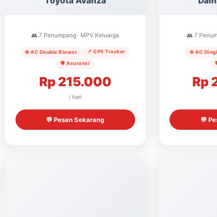
Toyota Avanza
Daih
👥 7 Penumpang · MPV Keluarga
👥 7 Penum
📍 GPS Tracker
❄️ AC Double Blower
❄️ AC Ding
🛡️ Asuransi
Rp 215.000
Rp 
/ hari
💬 Pesan Sekarang
💬 P