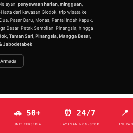
 Melayani
penyewaan harian, mingguan,
Hatta dari kawasan Glodok, trip wisata ke
Dua, Pasar Baru, Monas, Pantai Indah Kapuk,
gga Besar, Petak Sembilan, Pinangsia, hingga
dok, Taman Sari, Pinangsia, Mangga Besar,
t & Jabodetabek
.
k Armada
🚗 50+
⏰ 24/7
📍
UNIT TERSEDIA
LAYANAN NON-STOP
ASURAN