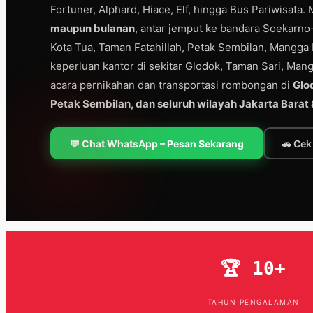
Fortuner, Alphard, Hiace, Elf, hingga Bus Pariwisata.
maupun bulanan
, antar jemput ke bandara Soekarno-
Kota Tua, Taman Fatahillah, Petak Sembilan, Mangga 
keperluan kantor di sekitar Glodok, Taman Sari, Man
acara pernikahan dan transportasi rombongan di
Glo
Petak Sembilan, dan seluruh wilayah Jakarta Bara
💬 Chat WhatsApp – Pesan Sekarang
🚗 Ce
🏆 10+
TAHUN PENGALAMAN