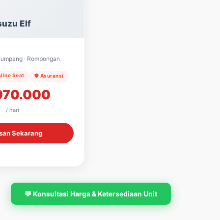
suzu Elf
enumpang · Rombongan
cline Seat
🛡️ Asuransi
970.000
/ hari
esan Sekarang
💬 Konsultasi Harga & Ketersediaan Unit