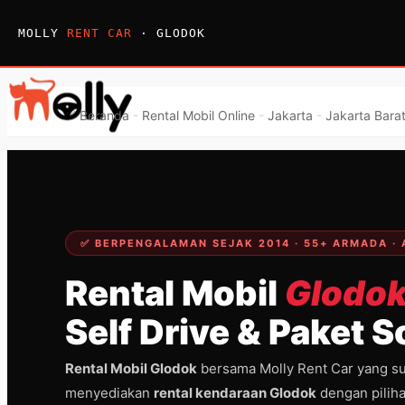
Skip
to
MOLLY
RENT CAR
· GLODOK
content
✅
Beranda
-
Rental Mobil Online
-
Jakarta
-
Jakarta Bara
Menu
Paket Wisata
Sewa Mobil
Sewa Bus
✅ BERPENGALAMAN SEJAK 2014 · 55+ ARMADA · 
Sewa Elf
Rental Mobil
Glodo
Sewa Hiace
Self Drive & Paket 
Hubungi
Hubungi
Rental Mobil Glodok
bersama Molly Rent Car yang su
menyediakan
rental kendaraan Glodok
dengan piliha