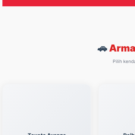
🚗
Arma
Pilih kend