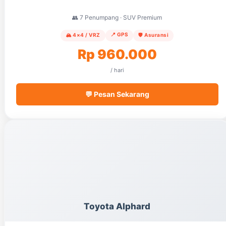
👥 7 Penumpang · SUV Premium
📍 GPS
🏔️ 4×4 / VRZ
🛡️ Asuransi
Rp 960.000
/ hari
💬 Pesan Sekarang
Toyota Alphard