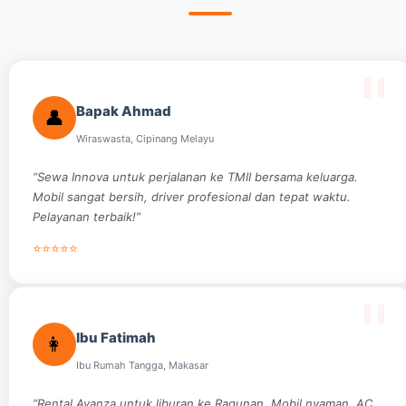
Bapak Ahmad
👤
Wiraswasta, Cipinang Melayu
“Sewa Innova untuk perjalanan ke TMII bersama keluarga.
Mobil sangat bersih, driver profesional dan tepat waktu.
Pelayanan terbaik!”
⭐⭐⭐⭐⭐
Ibu Fatimah
👩
Ibu Rumah Tangga, Makasar
“Rental Avanza untuk liburan ke Ragunan. Mobil nyaman, AC