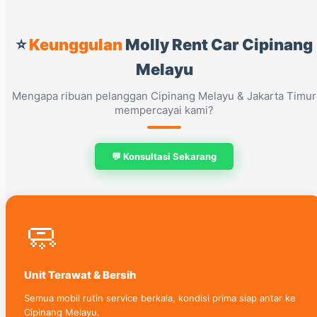
⭐
Keunggulan
Molly Rent Car Cipinang
Melayu
Mengapa ribuan pelanggan Cipinang Melayu & Jakarta Timur
mempercayai kami?
💬 Konsultasi Sekarang
🧼
Unit Terawat & Bersih
Semua mobil rutin service berkala, kondisi prima siap antar ke
Cipinang Melayu.