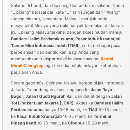
Selatan di barat, dan Cipinang Cempedak di selatan. Nama
“Cipinang” berasal dari kata “Ci” (air/sungai) dan “Pinang”
(pohon pinang), sementara “Melayu” merujuk pada
masyarakat Melayu yang dulu banyak bermukim di daerah
ini. Cipinang Melayu terkenal dengan akses mudah menuju
Bandara Halim Perdanakusuma
,
Pasar Induk Kramatjati
,
Taman Mini Indonesia Indah (TMII)
, serta berbagai pusat
perbelanjaan dan pendidikan. Bagi Anda yang
membutuhkan transportasi di kawasan sekitar,
Rental
Mobil Cilangkap
juga tersedia untuk melayani kebutuhan
perjalanan Anda.
Secara geografis, Cipinang Melayu berada di jalur strategis
Jakarta Timur dengan akses langsung ke
Jalan Raya
Bogor
,
Jalan I Gusti Ngurah Rai
, dan dekat dengan
Jalan
Tol Lingkar Luar Jakarta (JORR)
. Akses ke
Bandara Halim
Perdanakusuma
hanya 10-15 menit, ke
TMII
10-15 menit,
ke
Pasar Induk Kramatjati
10-15 menit, ke
Terminal
Pinang Ranti
10-15 menit, ke
Cibubur
15-20 menit.