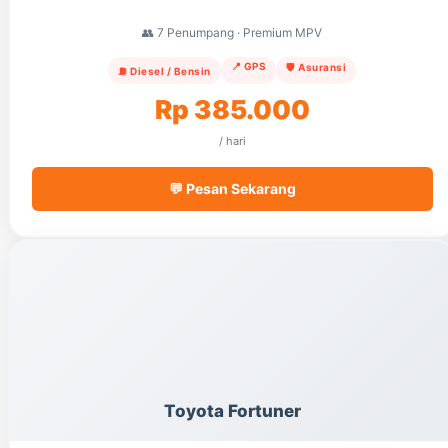
👥 7 Penumpang · Premium MPV
📍 GPS
🛡️ Asuransi
⛽ Diesel / Bensin
Rp 385.000
/ hari
💬 Pesan Sekarang
Toyota Fortuner