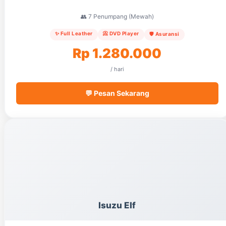
👥 7 Penumpang (Mewah)
✨ Full Leather
📀 DVD Player
🛡️ Asuransi
Rp 1.280.000
/ hari
💬 Pesan Sekarang
Isuzu Elf