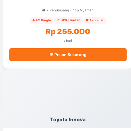
👥 7 Penumpang · Irit & Nyaman
📍 GPS Tracker
❄️ AC Dingin
🛡️ Asuransi
Rp 255.000
/ hari
💬 Pesan Sekarang
Toyota Innova