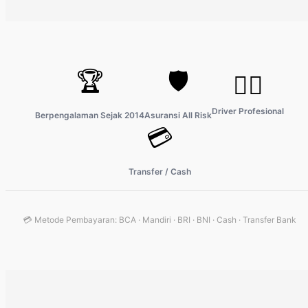
🏆
🛡️
👨‍✈️
Driver Profesional
Berpengalaman Sejak 2014
Asuransi All Risk
💳
Transfer / Cash
💳 Metode Pembayaran: BCA · Mandiri · BRI · BNI · Cash · Transfer Bank