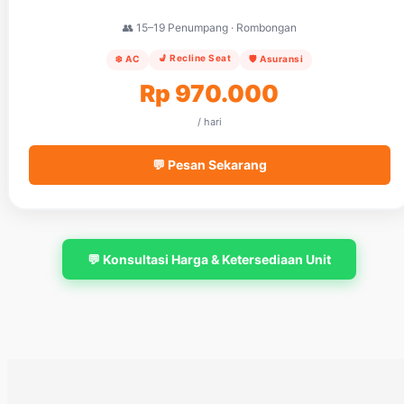
👥 15–19 Penumpang · Rombongan
💺 Recline Seat
❄️ AC
🛡️ Asuransi
Rp 970.000
/ hari
💬 Pesan Sekarang
💬 Konsultasi Harga & Ketersediaan Unit