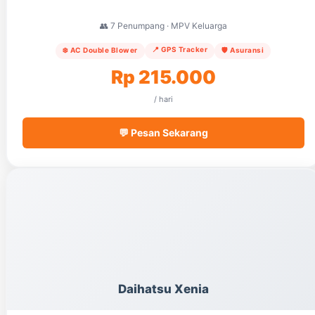
👥 7 Penumpang · MPV Keluarga
📍 GPS Tracker
❄️ AC Double Blower
🛡️ Asuransi
Rp 215.000
/ hari
💬 Pesan Sekarang
Daihatsu Xenia