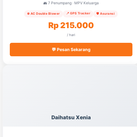
👥 7 Penumpang · MPV Keluarga
📍 GPS Tracker
❄️ AC Double Blower
🛡️ Asuransi
Rp 215.000
/ hari
💬 Pesan Sekarang
Daihatsu Xenia