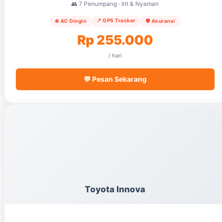
👥 7 Penumpang · Irit & Nyaman
📍 GPS Tracker
❄️ AC Dingin
🛡️ Asuransi
Rp 255.000
/ hari
💬 Pesan Sekarang
Toyota Innova