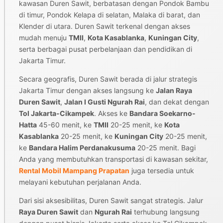
kawasan Duren Sawit, berbatasan dengan Pondok Bambu
di timur, Pondok Kelapa di selatan, Malaka di barat, dan
Klender di utara. Duren Sawit terkenal dengan akses
mudah menuju
TMII
,
Kota Kasablanka
,
Kuningan City
,
serta berbagai pusat perbelanjaan dan pendidikan di
Jakarta Timur.
Secara geografis, Duren Sawit berada di jalur strategis
Jakarta Timur dengan akses langsung ke
Jalan Raya
Duren Sawit
,
Jalan I Gusti Ngurah Rai
, dan dekat dengan
Tol Jakarta-Cikampek
. Akses ke
Bandara Soekarno-
Hatta
45-60 menit, ke
TMII
20-25 menit, ke
Kota
Kasablanka
20-25 menit, ke
Kuningan City
20-25 menit,
ke
Bandara Halim Perdanakusuma
20-25 menit. Bagi
Anda yang membutuhkan transportasi di kawasan sekitar,
Rental Mobil Mampang Prapatan
juga tersedia untuk
melayani kebutuhan perjalanan Anda.
Dari sisi aksesibilitas, Duren Sawit sangat strategis. Jalur
Raya Duren Sawit
dan
Ngurah Rai
terhubung langsung