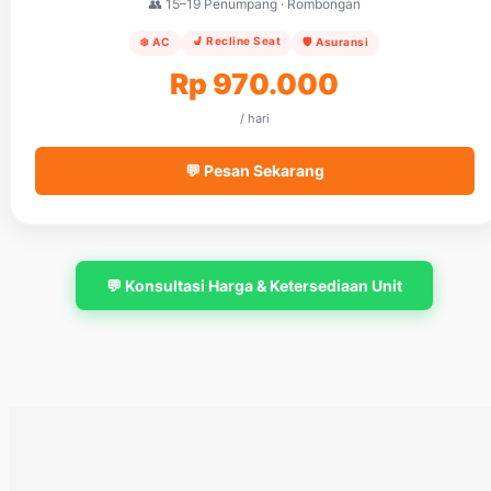
👥 15–19 Penumpang · Rombongan
💺 Recline Seat
❄️ AC
🛡️ Asuransi
Rp 970.000
/ hari
💬 Pesan Sekarang
💬 Konsultasi Harga & Ketersediaan Unit