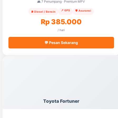
👥 7 Penumpang · Premium MPV
📍 GPS
🛡️ Asuransi
⛽ Diesel / Bensin
Rp 385.000
/ hari
💬 Pesan Sekarang
Toyota Fortuner