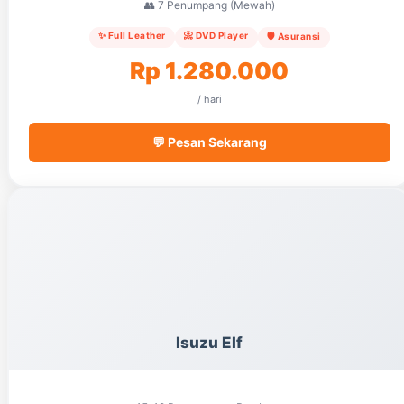
👥 7 Penumpang (Mewah)
✨ Full Leather
📀 DVD Player
🛡️ Asuransi
Rp 1.280.000
/ hari
💬 Pesan Sekarang
Isuzu Elf