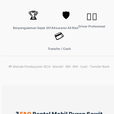
🏆
🛡️
👨‍✈️
Driver Profesional
Berpengalaman Sejak 2014
Asuransi All Risk
💳
Transfer / Cash
💳 Metode Pembayaran: BCA · Mandiri · BRI · BNI · Cash · Transfer Bank
❓
FAQ
Rental Mobil Duren Sawit