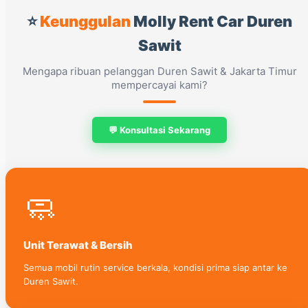
⭐
Keunggulan
Molly Rent Car Duren
Sawit
Mengapa ribuan pelanggan Duren Sawit & Jakarta Timur
mempercayai kami?
💬 Konsultasi Sekarang
🧼
Unit Terawat & Bersih
Semua mobil rutin service berkala, kondisi prima siap antar ke
Duren Sawit.