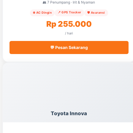
👥 7 Penumpang · Irit & Nyaman
📍 GPS Tracker
❄️ AC Dingin
🛡️ Asuransi
Rp 255.000
/ hari
💬 Pesan Sekarang
Toyota Innova