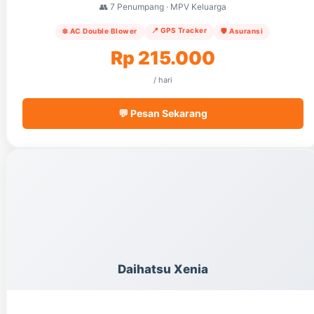
👥 7 Penumpang · MPV Keluarga
📍 GPS Tracker
❄️ AC Double Blower
🛡️ Asuransi
Rp 215.000
/ hari
💬 Pesan Sekarang
Daihatsu Xenia