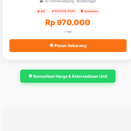
👥 15–19 Penumpang · Rombongan
💺 Recline Seat
❄️ AC
🛡️ Asuransi
Rp 970.000
/ hari
💬 Pesan Sekarang
💬 Konsultasi Harga & Ketersediaan Unit