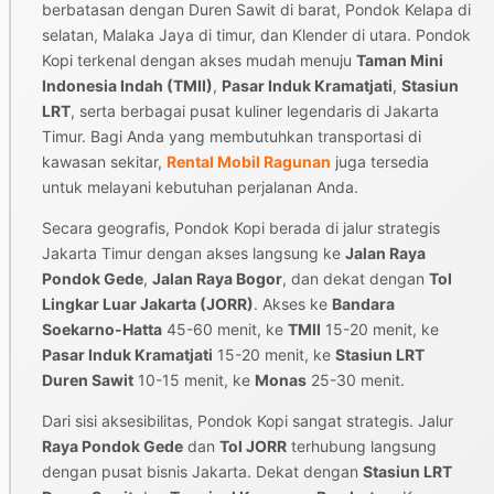
berbatasan dengan Duren Sawit di barat, Pondok Kelapa di
selatan, Malaka Jaya di timur, dan Klender di utara. Pondok
Kopi terkenal dengan akses mudah menuju
Taman Mini
Indonesia Indah (TMII)
,
Pasar Induk Kramatjati
,
Stasiun
LRT
, serta berbagai pusat kuliner legendaris di Jakarta
Timur. Bagi Anda yang membutuhkan transportasi di
kawasan sekitar,
Rental Mobil Ragunan
juga tersedia
untuk melayani kebutuhan perjalanan Anda.
Secara geografis, Pondok Kopi berada di jalur strategis
Jakarta Timur dengan akses langsung ke
Jalan Raya
Pondok Gede
,
Jalan Raya Bogor
, dan dekat dengan
Tol
Lingkar Luar Jakarta (JORR)
. Akses ke
Bandara
Soekarno-Hatta
45-60 menit, ke
TMII
15-20 menit, ke
Pasar Induk Kramatjati
15-20 menit, ke
Stasiun LRT
Duren Sawit
10-15 menit, ke
Monas
25-30 menit.
Dari sisi aksesibilitas, Pondok Kopi sangat strategis. Jalur
Raya Pondok Gede
dan
Tol JORR
terhubung langsung
dengan pusat bisnis Jakarta. Dekat dengan
Stasiun LRT