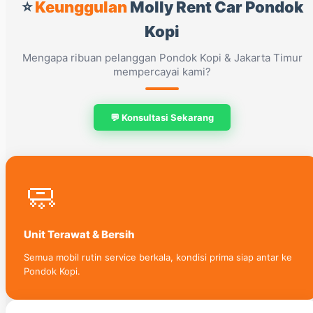
⭐
Keunggulan
Molly Rent Car Pondok
Kopi
Mengapa ribuan pelanggan Pondok Kopi & Jakarta Timur
mempercayai kami?
💬 Konsultasi Sekarang
🧼
Unit Terawat & Bersih
Semua mobil rutin service berkala, kondisi prima siap antar ke
Pondok Kopi.