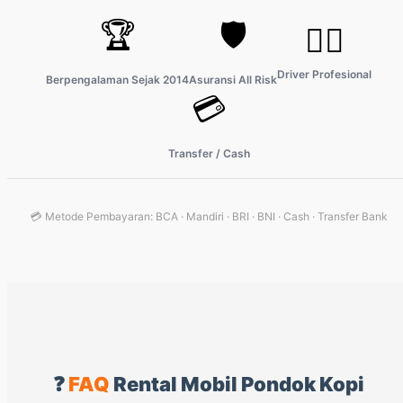
🏆
🛡️
👨‍✈️
Driver Profesional
Berpengalaman Sejak 2014
Asuransi All Risk
💳
Transfer / Cash
💳 Metode Pembayaran: BCA · Mandiri · BRI · BNI · Cash · Transfer Bank
❓
FAQ
Rental Mobil Pondok Kopi