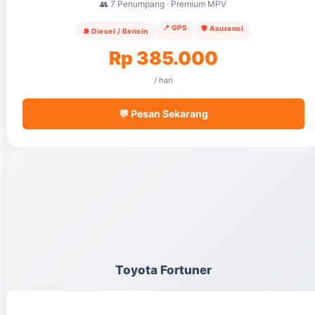
👥 7 Penumpang · Premium MPV
📍 GPS
🛡️ Asuransi
⛽ Diesel / Bensin
Rp 385.000
/ hari
💬 Pesan Sekarang
Toyota Fortuner