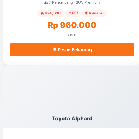
👥 7 Penumpang · SUV Premium
📍 GPS
🏔️ 4×4 / VRZ
🛡️ Asuransi
Rp 960.000
/ hari
💬 Pesan Sekarang
Toyota Alphard