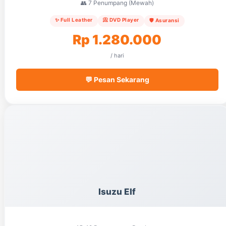
👥 7 Penumpang (Mewah)
✨ Full Leather
📀 DVD Player
🛡️ Asuransi
Rp 1.280.000
/ hari
💬 Pesan Sekarang
Isuzu Elf