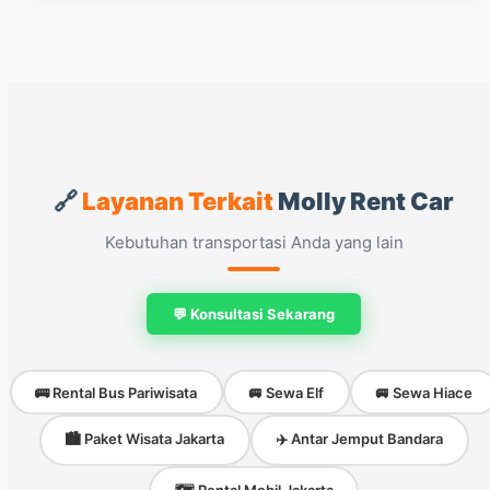
🔗
Layanan Terkait
Molly Rent Car
Kebutuhan transportasi Anda yang lain
💬 Konsultasi Sekarang
🚌 Rental Bus Pariwisata
🚐 Sewa Elf
🚐 Sewa Hiace
🏙️ Paket Wisata Jakarta
✈️ Antar Jemput Bandara
🗺️ Rental Mobil Jakarta