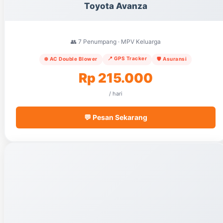
Toyota Avanza
👥 7 Penumpang · MPV Keluarga
📍 GPS Tracker
❄️ AC Double Blower
🛡️ Asuransi
Rp 215.000
/ hari
💬 Pesan Sekarang