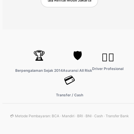
🏆
🛡️
👨‍✈️
Driver Profesional
Berpengalaman Sejak 2014
Asuransi All Risk
💳
Transfer / Cash
💳 Metode Pembayaran: BCA · Mandiri · BRI · BNI · Cash · Transfer Bank