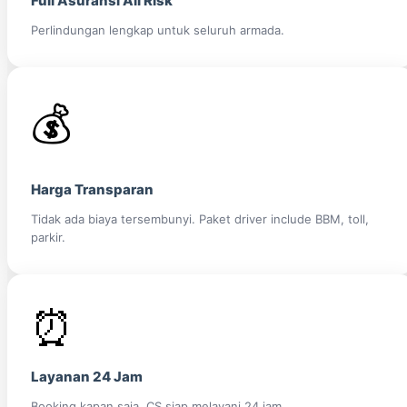
Full Asuransi All Risk
Perlindungan lengkap untuk seluruh armada.
💰
Harga Transparan
Tidak ada biaya tersembunyi. Paket driver include BBM, toll,
parkir.
⏰
Layanan 24 Jam
Booking kapan saja, CS siap melayani 24 jam.