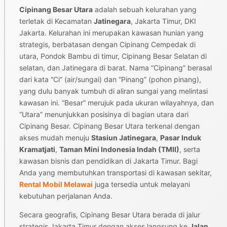
Cipinang Besar Utara
adalah sebuah kelurahan yang
terletak di Kecamatan
Jatinegara
, Jakarta Timur, DKI
Jakarta. Kelurahan ini merupakan kawasan hunian yang
strategis, berbatasan dengan Cipinang Cempedak di
utara, Pondok Bambu di timur, Cipinang Besar Selatan di
selatan, dan Jatinegara di barat. Nama “Cipinang” berasal
dari kata “Ci” (air/sungai) dan “Pinang” (pohon pinang),
yang dulu banyak tumbuh di aliran sungai yang melintasi
kawasan ini. “Besar” merujuk pada ukuran wilayahnya, dan
“Utara” menunjukkan posisinya di bagian utara dari
Cipinang Besar. Cipinang Besar Utara terkenal dengan
akses mudah menuju
Stasiun Jatinegara
,
Pasar Induk
Kramatjati
,
Taman Mini Indonesia Indah (TMII)
, serta
kawasan bisnis dan pendidikan di Jakarta Timur. Bagi
Anda yang membutuhkan transportasi di kawasan sekitar,
Rental Mobil Melawai
juga tersedia untuk melayani
kebutuhan perjalanan Anda.
Secara geografis, Cipinang Besar Utara berada di jalur
strategis Jakarta Timur dengan akses langsung ke
Jalan