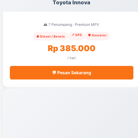
Toyota Innova
👥 7 Penumpang · Premium MPV
📍 GPS
🛡️ Asuransi
⛽ Diesel / Bensin
Rp 385.000
/ hari
💬 Pesan Sekarang