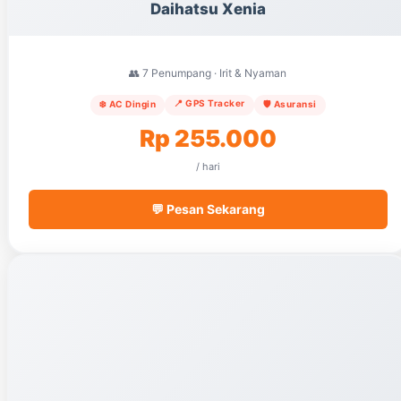
Daihatsu Xenia
👥 7 Penumpang · Irit & Nyaman
📍 GPS Tracker
❄️ AC Dingin
🛡️ Asuransi
Rp 255.000
/ hari
💬 Pesan Sekarang