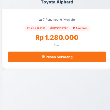
Toyota Alphard
👥 7 Penumpang (Mewah)
✨ Full Leather
📀 DVD Player
🛡️ Asuransi
Rp 1.280.000
/ hari
💬 Pesan Sekarang