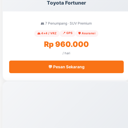
Toyota Fortuner
👥 7 Penumpang · SUV Premium
📍 GPS
🏔️ 4×4 / VRZ
🛡️ Asuransi
Rp 960.000
/ hari
💬 Pesan Sekarang