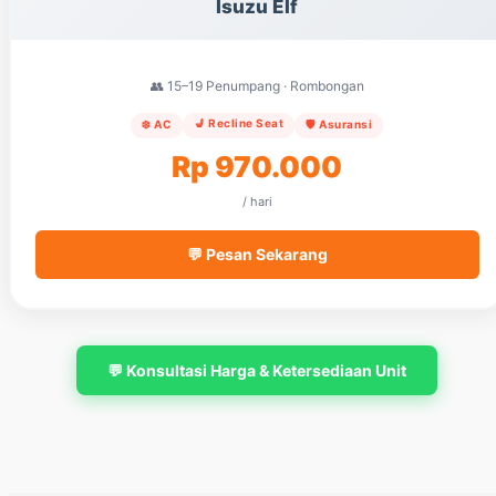
Isuzu Elf
👥 15–19 Penumpang · Rombongan
💺 Recline Seat
❄️ AC
🛡️ Asuransi
Rp 970.000
/ hari
💬 Pesan Sekarang
💬 Konsultasi Harga & Ketersediaan Unit