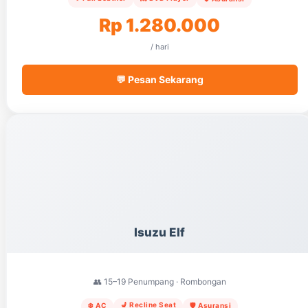
Rp 1.280.000
/ hari
💬 Pesan Sekarang
Isuzu Elf
👥 15–19 Penumpang · Rombongan
💺 Recline Seat
❄️ AC
🛡️ Asuransi