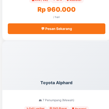
Rp 960.000
/ hari
💬 Pesan Sekarang
Toyota Alphard
👥 7 Penumpang (Mewah)
✨ Full Leather
📀 DVD Player
🛡️ Asuransi