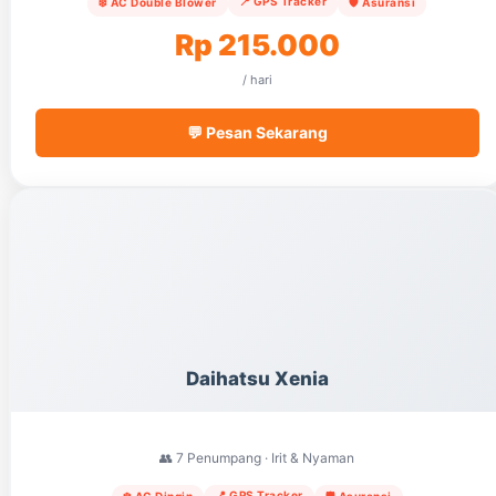
📍 GPS Tracker
❄️ AC Double Blower
🛡️ Asuransi
Rp 215.000
/ hari
💬 Pesan Sekarang
Daihatsu Xenia
👥 7 Penumpang · Irit & Nyaman
📍 GPS Tracker
❄️ AC Dingin
🛡️ Asuransi