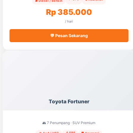
⛽ Diesel / Bensin
Rp 385.000
/ hari
💬 Pesan Sekarang
Toyota Fortuner
👥 7 Penumpang · SUV Premium
📍 GPS
🏔️ 4×4 / VRZ
🛡️ Asuransi