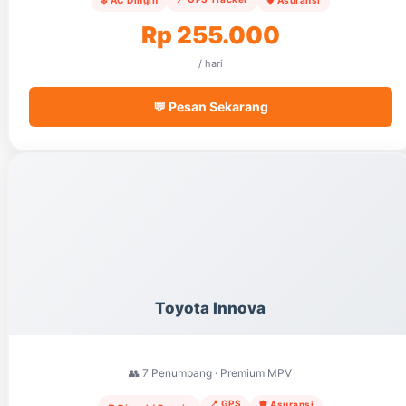
Rp 255.000
/ hari
💬 Pesan Sekarang
Toyota Innova
👥 7 Penumpang · Premium MPV
📍 GPS
🛡️ Asuransi