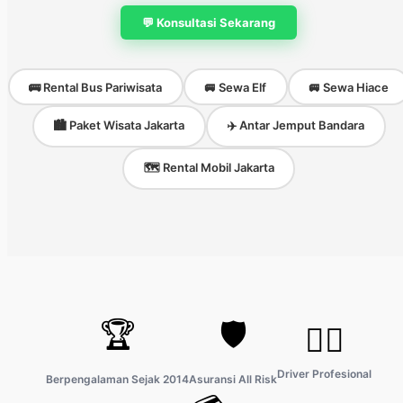
💬 Konsultasi Sekarang
🚌 Rental Bus Pariwisata
🚐 Sewa Elf
🚐 Sewa Hiace
🏙️ Paket Wisata Jakarta
✈️ Antar Jemput Bandara
🗺️ Rental Mobil Jakarta
🏆
🛡️
👨‍✈️
Driver Profesional
Berpengalaman Sejak 2014
Asuransi All Risk