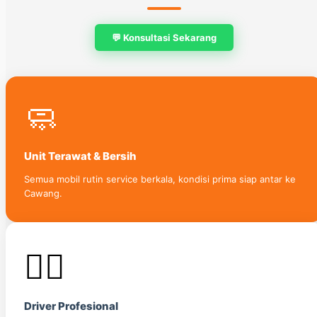
💬 Konsultasi Sekarang
🧼
Unit Terawat & Bersih
Semua mobil rutin service berkala, kondisi prima siap antar ke
Cawang.
👨‍✈️
Driver Profesional