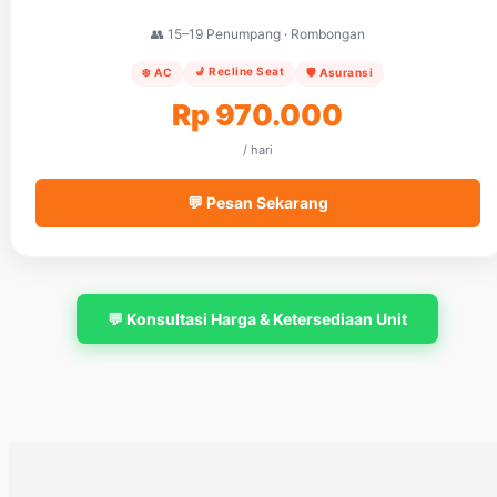
👥 15–19 Penumpang · Rombongan
💺 Recline Seat
❄️ AC
🛡️ Asuransi
Rp 970.000
/ hari
💬 Pesan Sekarang
💬 Konsultasi Harga & Ketersediaan Unit