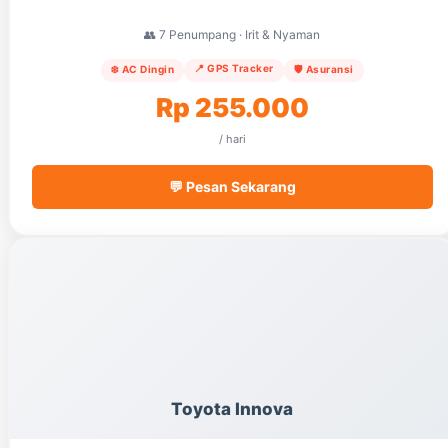
👥 7 Penumpang · Irit & Nyaman
📍 GPS Tracker
❄️ AC Dingin
🛡️ Asuransi
Rp 255.000
/ hari
💬 Pesan Sekarang
Toyota Innova