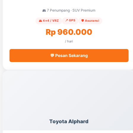
👥 7 Penumpang · SUV Premium
📍 GPS
🏔️ 4×4 / VRZ
🛡️ Asuransi
Rp 960.000
/ hari
💬 Pesan Sekarang
Toyota Alphard