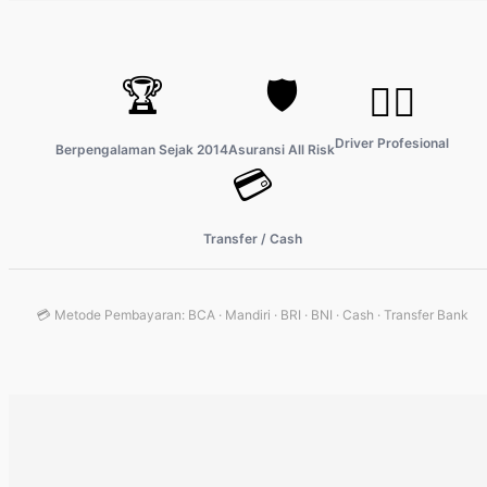
🏆
🛡️
👨‍✈️
Driver Profesional
Berpengalaman Sejak 2014
Asuransi All Risk
💳
Transfer / Cash
💳 Metode Pembayaran: BCA · Mandiri · BRI · BNI · Cash · Transfer Bank