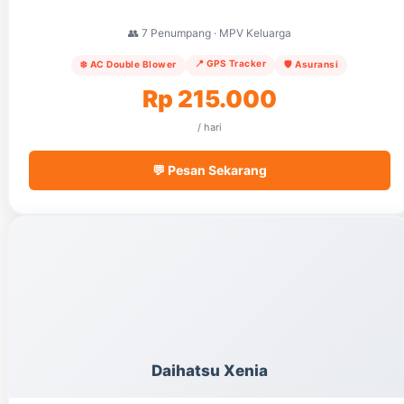
👥 7 Penumpang · MPV Keluarga
📍 GPS Tracker
❄️ AC Double Blower
🛡️ Asuransi
Rp 215.000
/ hari
💬 Pesan Sekarang
Daihatsu Xenia