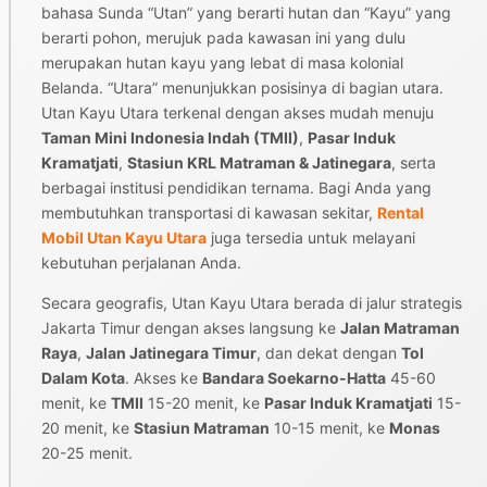
bahasa Sunda “Utan” yang berarti hutan dan “Kayu” yang
berarti pohon, merujuk pada kawasan ini yang dulu
merupakan hutan kayu yang lebat di masa kolonial
Belanda. “Utara” menunjukkan posisinya di bagian utara.
Utan Kayu Utara terkenal dengan akses mudah menuju
Taman Mini Indonesia Indah (TMII)
,
Pasar Induk
Kramatjati
,
Stasiun KRL Matraman & Jatinegara
, serta
berbagai institusi pendidikan ternama. Bagi Anda yang
membutuhkan transportasi di kawasan sekitar,
Rental
Mobil Utan Kayu Utara
juga tersedia untuk melayani
kebutuhan perjalanan Anda.
Secara geografis, Utan Kayu Utara berada di jalur strategis
Jakarta Timur dengan akses langsung ke
Jalan Matraman
Raya
,
Jalan Jatinegara Timur
, dan dekat dengan
Tol
Dalam Kota
. Akses ke
Bandara Soekarno-Hatta
45-60
menit, ke
TMII
15-20 menit, ke
Pasar Induk Kramatjati
15-
20 menit, ke
Stasiun Matraman
10-15 menit, ke
Monas
20-25 menit.