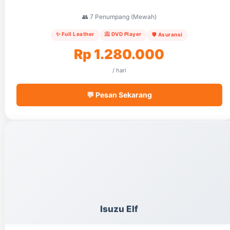
👥 7 Penumpang (Mewah)
✨ Full Leather
📀 DVD Player
🛡️ Asuransi
Rp 1.280.000
/ hari
💬 Pesan Sekarang
Isuzu Elf