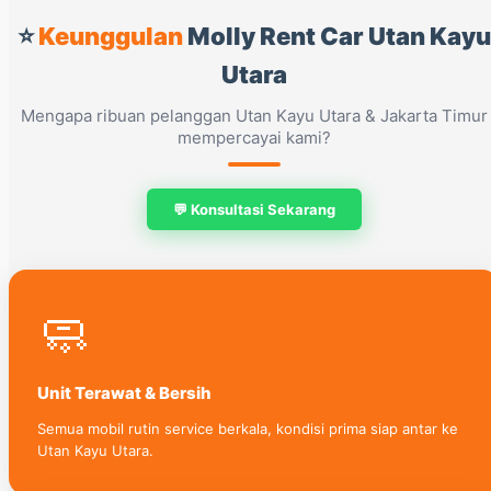
⭐
Keunggulan
Molly Rent Car Utan Kayu
Utara
Mengapa ribuan pelanggan Utan Kayu Utara & Jakarta Timur
mempercayai kami?
💬 Konsultasi Sekarang
🧼
Unit Terawat & Bersih
Semua mobil rutin service berkala, kondisi prima siap antar ke
Utan Kayu Utara.