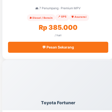
👥 7 Penumpang · Premium MPV
📍 GPS
🛡️ Asuransi
⛽ Diesel / Bensin
Rp 385.000
/ hari
💬 Pesan Sekarang
Toyota Fortuner