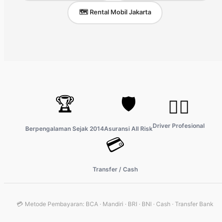
🗺️ Rental Mobil Jakarta
🏆
🛡️
👨‍✈️
Driver Profesional
Berpengalaman Sejak 2014
Asuransi All Risk
💳
Transfer / Cash
💳 Metode Pembayaran: BCA · Mandiri · BRI · BNI · Cash · Transfer Bank