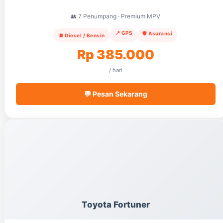
👥 7 Penumpang · Premium MPV
📍 GPS
🛡️ Asuransi
⛽ Diesel / Bensin
Rp 385.000
/ hari
💬 Pesan Sekarang
Toyota Fortuner