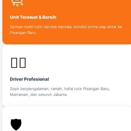
🧼
Unit Terawat & Bersih
Semua mobil rutin service berkala, kondisi prima siap antar ke
Pisangan Baru.
👨‍✈️
Driver Profesional
Sopir berpengalaman, ramah, hafal rute Pisangan Baru,
Matraman, dan seluruh Jakarta.
🛡️