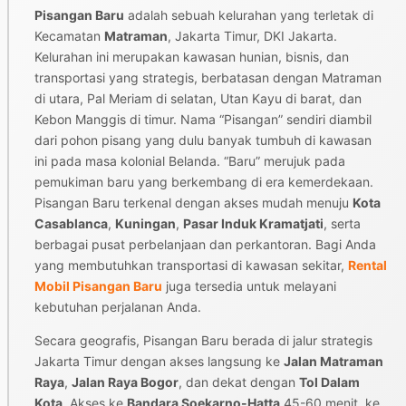
Pisangan Baru
adalah sebuah kelurahan yang terletak di
Kecamatan
Matraman
, Jakarta Timur, DKI Jakarta.
Kelurahan ini merupakan kawasan hunian, bisnis, dan
transportasi yang strategis, berbatasan dengan Matraman
di utara, Pal Meriam di selatan, Utan Kayu di barat, dan
Kebon Manggis di timur. Nama “Pisangan” sendiri diambil
dari pohon pisang yang dulu banyak tumbuh di kawasan
ini pada masa kolonial Belanda. “Baru” merujuk pada
pemukiman baru yang berkembang di era kemerdekaan.
Pisangan Baru terkenal dengan akses mudah menuju
Kota
Casablanca
,
Kuningan
,
Pasar Induk Kramatjati
, serta
berbagai pusat perbelanjaan dan perkantoran. Bagi Anda
yang membutuhkan transportasi di kawasan sekitar,
Rental
Mobil Pisangan Baru
juga tersedia untuk melayani
kebutuhan perjalanan Anda.
Secara geografis, Pisangan Baru berada di jalur strategis
Jakarta Timur dengan akses langsung ke
Jalan Matraman
Raya
,
Jalan Raya Bogor
, dan dekat dengan
Tol Dalam
Kota
. Akses ke
Bandara Soekarno-Hatta
45-60 menit, ke