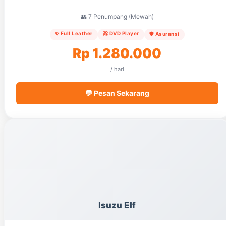
👥 7 Penumpang (Mewah)
✨ Full Leather
📀 DVD Player
🛡️ Asuransi
Rp 1.280.000
/ hari
💬 Pesan Sekarang
Isuzu Elf