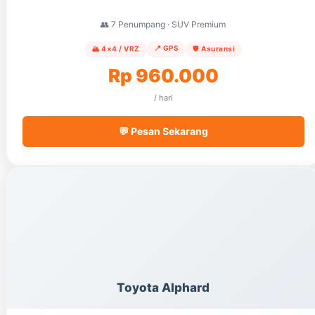
👥 7 Penumpang · SUV Premium
📍 GPS
🏔️ 4×4 / VRZ
🛡️ Asuransi
Rp 960.000
/ hari
💬 Pesan Sekarang
Toyota Alphard