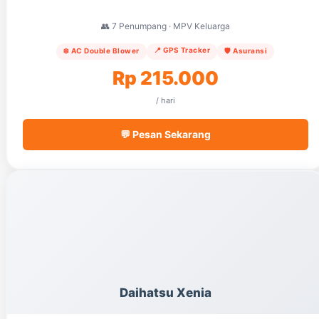
👥 7 Penumpang · MPV Keluarga
📍 GPS Tracker
❄️ AC Double Blower
🛡️ Asuransi
Rp 215.000
/ hari
💬 Pesan Sekarang
Daihatsu Xenia