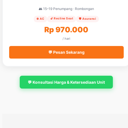
👥 15–19 Penumpang · Rombongan
💺 Recline Seat
❄️ AC
🛡️ Asuransi
Rp 970.000
/ hari
💬 Pesan Sekarang
💬 Konsultasi Harga & Ketersediaan Unit