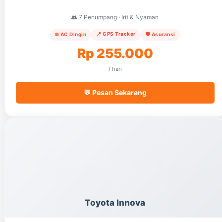
👥 7 Penumpang · Irit & Nyaman
📍 GPS Tracker
❄️ AC Dingin
🛡️ Asuransi
Rp 255.000
/ hari
💬 Pesan Sekarang
Toyota Innova