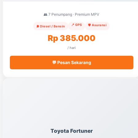
👥 7 Penumpang · Premium MPV
📍 GPS
🛡️ Asuransi
⛽ Diesel / Bensin
Rp 385.000
/ hari
💬 Pesan Sekarang
Toyota Fortuner