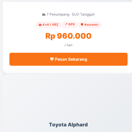
👥 7 Penumpang · SUV Tangguh
📍 GPS
🏔️ 4×4 / VRZ
🛡️ Asuransi
Rp 960.000
/ hari
💬 Pesan Sekarang
Toyota Alphard