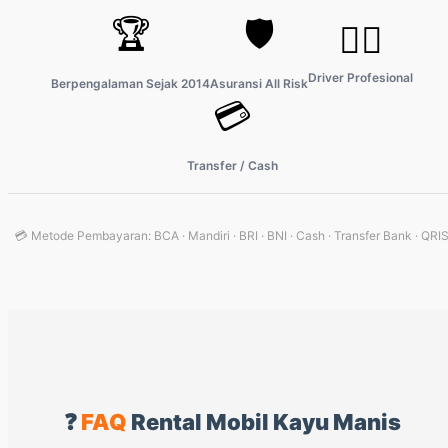
🏆
🛡️
👨‍✈️
Driver Profesional
Berpengalaman Sejak 2014
Asuransi All Risk
💳
Transfer / Cash
💳 Metode Pembayaran: BCA · Mandiri · BRI · BNI · Cash · Transfer Bank · QRI
❓
FAQ
Rental Mobil Kayu Manis