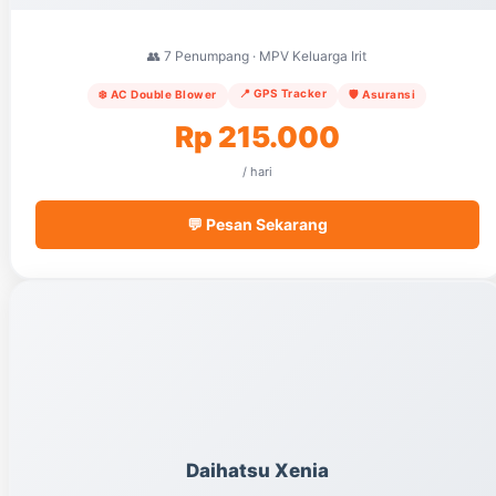
👥 7 Penumpang · MPV Keluarga Irit
📍 GPS Tracker
❄️ AC Double Blower
🛡️ Asuransi
Rp 215.000
/ hari
💬 Pesan Sekarang
Daihatsu Xenia