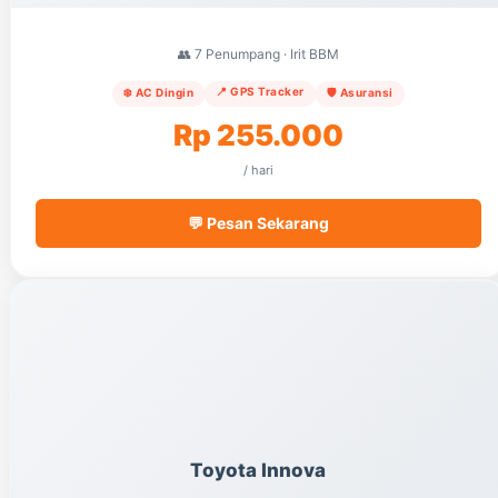
👥 7 Penumpang · Irit BBM
📍 GPS Tracker
❄️ AC Dingin
🛡️ Asuransi
Rp 255.000
/ hari
💬 Pesan Sekarang
Toyota Innova