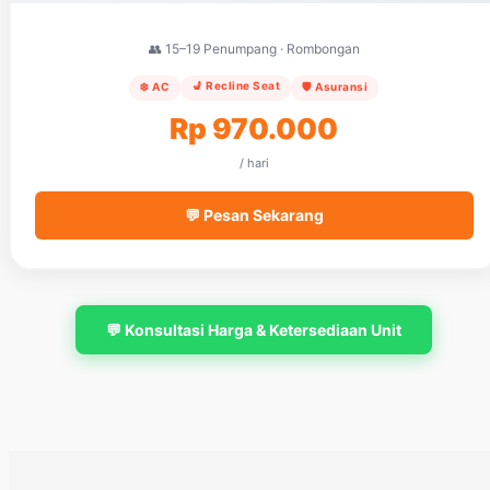
👥 15–19 Penumpang · Rombongan
💺 Recline Seat
❄️ AC
🛡️ Asuransi
Rp 970.000
/ hari
💬 Pesan Sekarang
💬 Konsultasi Harga & Ketersediaan Unit