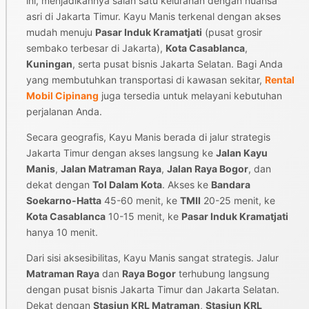
ini, menjadikannya salah satu kelurahan dengan nuansa
asri di Jakarta Timur. Kayu Manis terkenal dengan akses
mudah menuju
Pasar Induk Kramatjati
(pusat grosir
sembako terbesar di Jakarta),
Kota Casablanca
,
Kuningan
, serta pusat bisnis Jakarta Selatan. Bagi Anda
yang membutuhkan transportasi di kawasan sekitar,
Rental
Mobil Cipinang
juga tersedia untuk melayani kebutuhan
perjalanan Anda.
Secara geografis, Kayu Manis berada di jalur strategis
Jakarta Timur dengan akses langsung ke
Jalan Kayu
Manis
,
Jalan Matraman Raya
,
Jalan Raya Bogor
, dan
dekat dengan
Tol Dalam Kota
. Akses ke
Bandara
Soekarno-Hatta
45-60 menit, ke
TMII
20-25 menit, ke
Kota Casablanca
10-15 menit, ke
Pasar Induk Kramatjati
hanya 10 menit.
Dari sisi aksesibilitas, Kayu Manis sangat strategis. Jalur
Matraman Raya
dan
Raya Bogor
terhubung langsung
dengan pusat bisnis Jakarta Timur dan Jakarta Selatan.
Dekat dengan
Stasiun KRL Matraman
,
Stasiun KRL