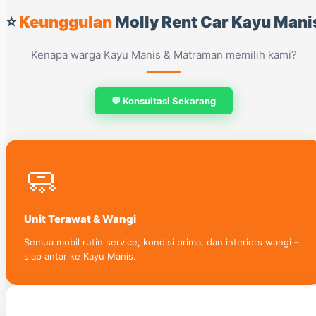
⭐
Keunggulan
Molly Rent Car Kayu Mani
Kenapa warga Kayu Manis & Matraman memilih kami?
💬 Konsultasi Sekarang
🧼
Unit Terawat & Wangi
Semua mobil rutin service, kondisi prima, dan interiors wangi –
siap antar ke Kayu Manis.