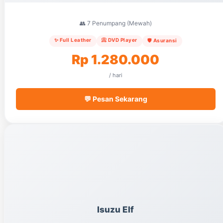
👥 7 Penumpang (Mewah)
✨ Full Leather
📀 DVD Player
🛡️ Asuransi
Rp 1.280.000
/ hari
💬 Pesan Sekarang
Isuzu Elf