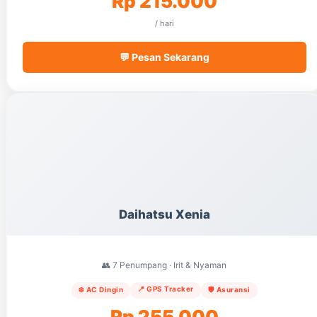
Rp 215.000
/ hari
💬 Pesan Sekarang
Daihatsu Xenia
👥 7 Penumpang · Irit & Nyaman
📍 GPS Tracker
❄️ AC Dingin
🛡️ Asuransi
Rp 255.000