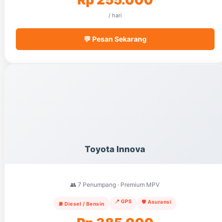
/ hari
💬 Pesan Sekarang
Toyota Innova
👥 7 Penumpang · Premium MPV
📍 GPS
🛡️ Asuransi
⛽ Diesel / Bensin