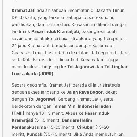
Kramat Jati
adalah sebuah kecamatan di Jakarta Timur,
DKI Jakarta, yang terkenal sebagai pusat ekonomi,
pendidikan, dan transportasi. Kawasan ini dikenal dengan
landmark
Pasar Induk Kramatjati
, pasar grosir buah,
sayur, dan sembako terbesar di Jakarta yang beroperasi
24 jam. Kramat Jati berbatasan dengan Kecamatan
Ciracas di timur, Pasar Rebo di selatan, Jatinegara di utara,
serta Kota Bekasi di sisi timur laut. Kecamatan ini juga
memiliki akses langsung ke
Tol Jagorawi
dan
Tol Lingkar
Luar Jakarta (JORR)
.
Secara geografis, Kramat Jati berada di jalur strategis
dengan akses langsung ke
Jalan Raya Bogor
, dekat
dengan
Tol Jagorawi
(Gerbang Kramat Jati), serta
berdekatan dengan
Taman Mini Indonesia Indah
(TMII)
hanya 10-15 menit. Akses ke
Pasar Induk
Kramatjati
(5-10 menit),
Bandara Halim
Perdanakusuma
(15-20 menit),
Cibubur
(15-20
menit),
Puncak
(50-70 menit). Jika Anda membutuhkan