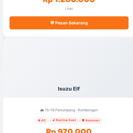
/ hari
💬 Pesan Sekarang
Isuzu Elf
👥 15–19 Penumpang · Rombongan
💺 Recline Seat
❄️ AC
🛡️ Asuransi
Rp 970.000