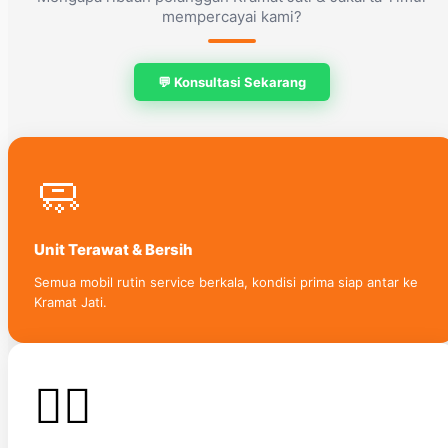
mempercayai kami?
💬 Konsultasi Sekarang
🧼
Unit Terawat & Bersih
Semua mobil rutin service berkala, kondisi prima siap antar ke
Kramat Jati.
👨‍✈️