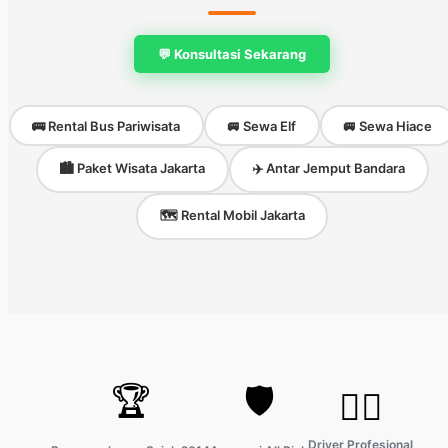
💬 Konsultasi Sekarang
🚌 Rental Bus Pariwisata
🚐 Sewa Elf
🚐 Sewa Hiace
🏙️ Paket Wisata Jakarta
✈️ Antar Jemput Bandara
🗺️ Rental Mobil Jakarta
🏆
🛡️
👨‍✈️
Driver Profesional