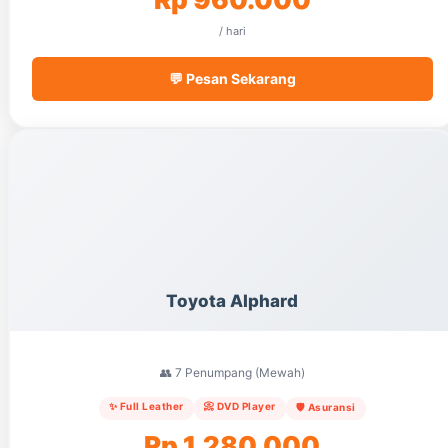
/ hari
💬 Pesan Sekarang
Toyota Alphard
👥 7 Penumpang (Mewah)
✨ Full Leather
📀 DVD Player
🛡️ Asuransi
Rp 1.280.000