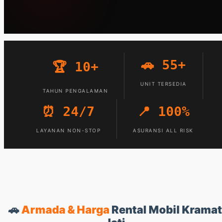
🚗 55+
🏆 10+
UNIT TERSEDIA
TAHUN PENGALAMAN
⏰ 24/7
📍 100%
LAYANAN NON-STOP
ASURANSI ALL RISK
🚗
Armada & Harga
Rental Mobil Kramat