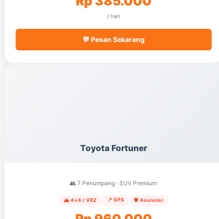
Rp 385.000
/ hari
💬 Pesan Sekarang
Toyota Fortuner
👥 7 Penumpang · SUV Premium
📍 GPS
🏔️ 4×4 / VRZ
🛡️ Asuransi
Rp 960.000