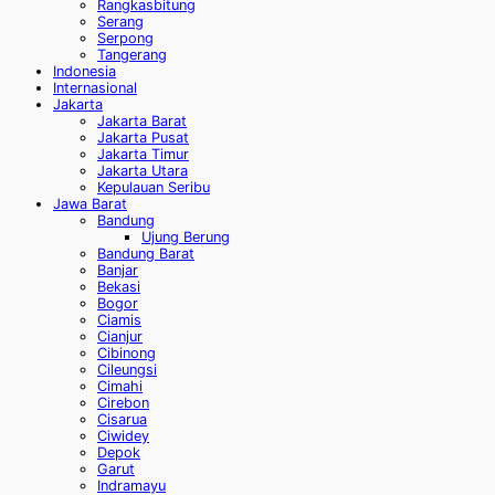
Rangkasbitung
Serang
Serpong
Tangerang
Indonesia
Internasional
Jakarta
Jakarta Barat
Jakarta Pusat
Jakarta Timur
Jakarta Utara
Kepulauan Seribu
Jawa Barat
Bandung
Ujung Berung
Bandung Barat
Banjar
Bekasi
Bogor
Ciamis
Cianjur
Cibinong
Cileungsi
Cimahi
Cirebon
Cisarua
Ciwidey
Depok
Garut
Indramayu