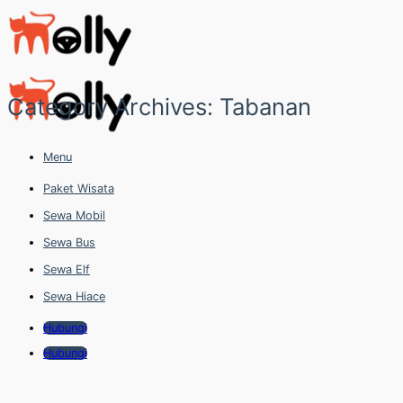
Skip
to
content
Category Archives:
Tabanan
Menu
Paket Wisata
Sewa Mobil
Sewa Bus
Sewa Elf
Sewa Hiace
Hubungi
Hubungi