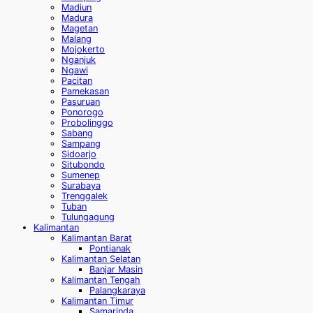
Madiun
Madura
Magetan
Malang
Mojokerto
Nganjuk
Ngawi
Pacitan
Pamekasan
Pasuruan
Ponorogo
Probolinggo
Sabang
Sampang
Sidoarjo
Situbondo
Sumenep
Surabaya
Trenggalek
Tuban
Tulungagung
Kalimantan
Kalimantan Barat
Pontianak
Kalimantan Selatan
Banjar Masin
Kalimantan Tengah
Palangkaraya
Kalimantan Timur
Samarinda