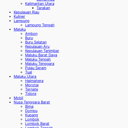
Kalimantan Utara
Tarakan
Kepulauan Riau
Kuliner
Lampung
Lampung Tengah
Maluku
Ambon
Buru
Buru Selatan
Kepulauan Aru
Kepulauan Tanimbar
Maluku Barat Daya
Maluku Tengah
Maluku Tenggara
Pulau Seram
Tual
Maluku Utara
Halmahera
Morotai
Ternate
Tidore
Mobil
Nusa Tenggara Barat
Bima
Dompu
Kupang
Lombok
Lombok Barat
Lombok Tengah