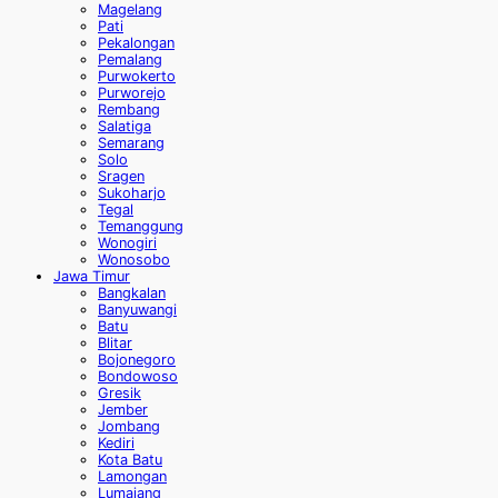
Magelang
Pati
Pekalongan
Pemalang
Purwokerto
Purworejo
Rembang
Salatiga
Semarang
Solo
Sragen
Sukoharjo
Tegal
Temanggung
Wonogiri
Wonosobo
Jawa Timur
Bangkalan
Banyuwangi
Batu
Blitar
Bojonegoro
Bondowoso
Gresik
Jember
Jombang
Kediri
Kota Batu
Lamongan
Lumajang