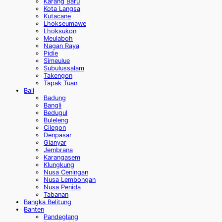
Karang Baru
Kota Langsa
Kutacane
Lhokseumawe
Lhoksukon
Meulaboh
Nagan Raya
Pidie
Simeulue
Subulussalam
Takengon
Tapak Tuan
Bali
Badung
Bangli
Bedugul
Buleleng
Cilegon
Denpasar
Gianyar
Jembrana
Karangasem
Klungkung
Nusa Ceningan
Nusa Lembongan
Nusa Penida
Tabanan
Bangka Belitung
Banten
Pandeglang