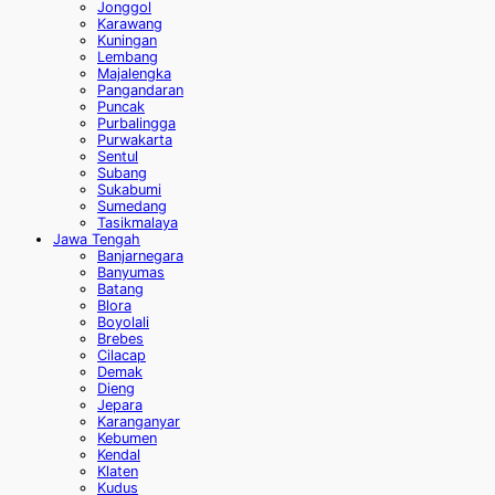
Jonggol
Karawang
Kuningan
Lembang
Majalengka
Pangandaran
Puncak
Purbalingga
Purwakarta
Sentul
Subang
Sukabumi
Sumedang
Tasikmalaya
Jawa Tengah
Banjarnegara
Banyumas
Batang
Blora
Boyolali
Brebes
Cilacap
Demak
Dieng
Jepara
Karanganyar
Kebumen
Kendal
Klaten
Kudus