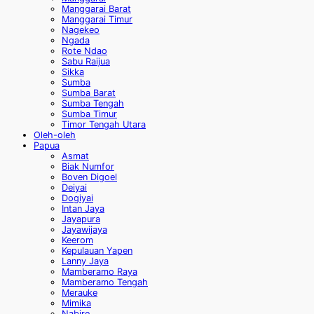
Manggarai Barat
Manggarai Timur
Nagekeo
Ngada
Rote Ndao
Sabu Raijua
Sikka
Sumba
Sumba Barat
Sumba Tengah
Sumba Timur
Timor Tengah Utara
Oleh-oleh
Papua
Asmat
Biak Numfor
Boven Digoel
Deiyai
Dogiyai
Intan Jaya
Jayapura
Jayawijaya
Keerom
Kepulauan Yapen
Lanny Jaya
Mamberamo Raya
Mamberamo Tengah
Merauke
Mimika
Nabire