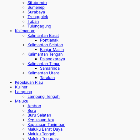
Situbondo
Sumenep
Surabaya
Trenggalek
Tuban
Tulungagung
Kalimantan
Kalimantan Barat
Pontianak
Kalimantan Selatan
Banjar Masin
Kalimantan Tengah
Palangkaraya
Kalimantan Timur
Samarinda
Kalimantan Utara
Tarakan
Kepulauan Riau
Kuliner
Lampung
Lampung Tengah
Maluku
Ambon
Buru
Buru Selatan
Kepulauan Aru
Kepulauan Tanimbar
Maluku Barat Daya
Maluku Tengah
Maluku Tenggara