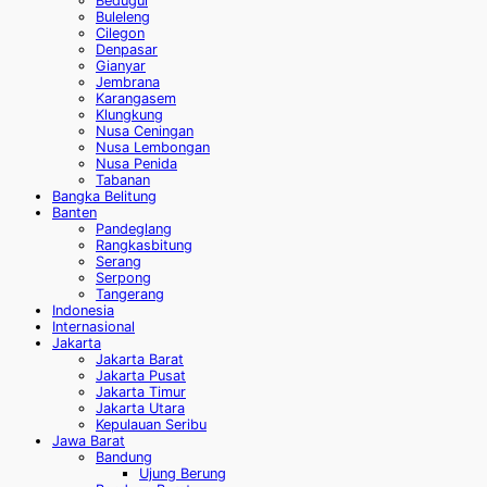
Bedugul
Buleleng
Cilegon
Denpasar
Gianyar
Jembrana
Karangasem
Klungkung
Nusa Ceningan
Nusa Lembongan
Nusa Penida
Tabanan
Bangka Belitung
Banten
Pandeglang
Rangkasbitung
Serang
Serpong
Tangerang
Indonesia
Internasional
Jakarta
Jakarta Barat
Jakarta Pusat
Jakarta Timur
Jakarta Utara
Kepulauan Seribu
Jawa Barat
Bandung
Ujung Berung