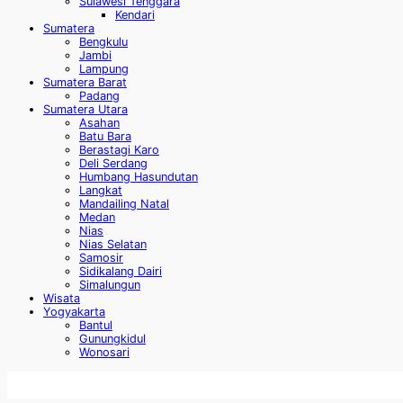
Sulawesi Tenggara
Kendari
Sumatera
Bengkulu
Jambi
Lampung
Sumatera Barat
Padang
Sumatera Utara
Asahan
Batu Bara
Berastagi Karo
Deli Serdang
Humbang Hasundutan
Langkat
Mandailing Natal
Medan
Nias
Nias Selatan
Samosir
Sidikalang Dairi
Simalungun
Wisata
Yogyakarta
Bantul
Gunungkidul
Wonosari