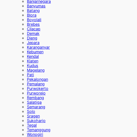
Banjarnegara
Banyumas
Batang
Blora
Boyolali
Brebes
Cilacap
Demak
Dieng
Jepara
Karanganyar
Kebumen
Kendal
Klaten
Kudus
Magelang
Pati
Pekalongan
Pemalang
Purwokerto
Purworejo
Rembang
Salatiga
Semarang
Solo
Sragen
Sukoharjo
Tegal
Temanggung
Wonogiri