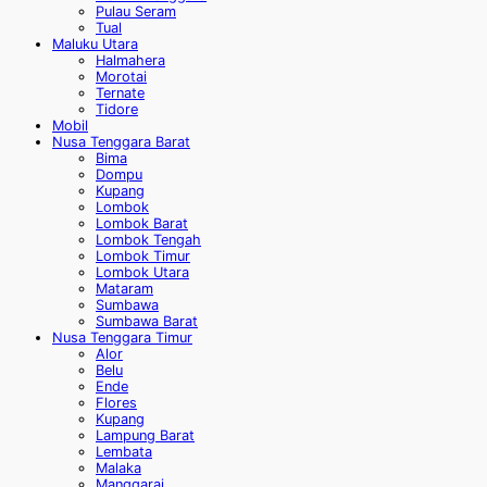
Pulau Seram
Tual
Maluku Utara
Halmahera
Morotai
Ternate
Tidore
Mobil
Nusa Tenggara Barat
Bima
Dompu
Kupang
Lombok
Lombok Barat
Lombok Tengah
Lombok Timur
Lombok Utara
Mataram
Sumbawa
Sumbawa Barat
Nusa Tenggara Timur
Alor
Belu
Ende
Flores
Kupang
Lampung Barat
Lembata
Malaka
Manggarai