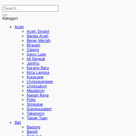
Kategori
Aceh
Aceh Singkil
Banda Aceh
Bener Meriah
Bireuen
Calang
Gayo Lues
Idi Rayeuk
Jantho
Karang Baru
Kota Langsa
Kutacane
Lhokseumawe
Lhoksukon
Meulaboh
Nagan Raya
Pidie
Simeulue
Subulussalam
Takengon
Tapak Tuan
Bali
Badung
Bangli