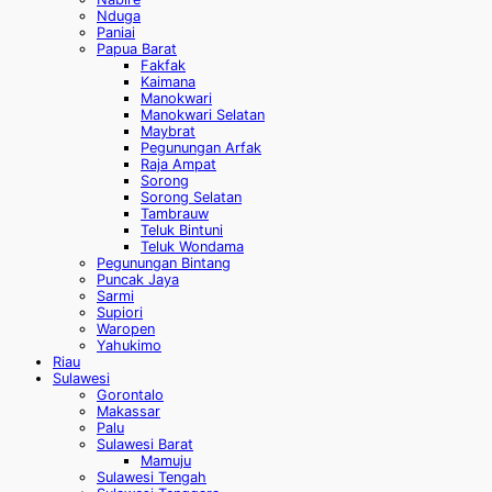
Nduga
Paniai
Papua Barat
Fakfak
Kaimana
Manokwari
Manokwari Selatan
Maybrat
Pegunungan Arfak
Raja Ampat
Sorong
Sorong Selatan
Tambrauw
Teluk Bintuni
Teluk Wondama
Pegunungan Bintang
Puncak Jaya
Sarmi
Supiori
Waropen
Yahukimo
Riau
Sulawesi
Gorontalo
Makassar
Palu
Sulawesi Barat
Mamuju
Sulawesi Tengah