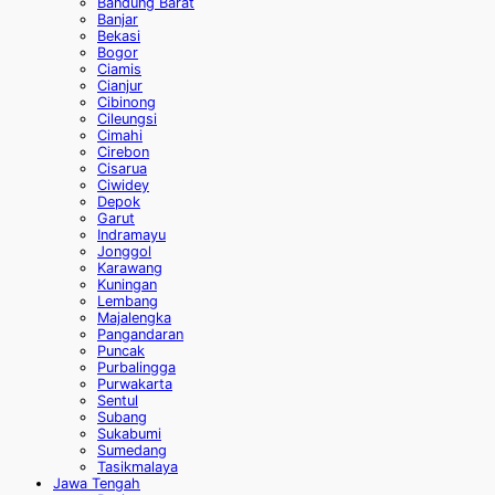
Bandung Barat
Banjar
Bekasi
Bogor
Ciamis
Cianjur
Cibinong
Cileungsi
Cimahi
Cirebon
Cisarua
Ciwidey
Depok
Garut
Indramayu
Jonggol
Karawang
Kuningan
Lembang
Majalengka
Pangandaran
Puncak
Purbalingga
Purwakarta
Sentul
Subang
Sukabumi
Sumedang
Tasikmalaya
Jawa Tengah