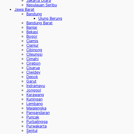
Jakarta Utara
Kepulauan Seribu
Jawa Barat
Bandung
Ujung Berung
Bandung Barat
Banjar
Bekasi
Bogor
Ciamis
Cianjur
Cibinong
Cileungsi
Cimahi
Cirebon
Cisarua
Ciwidey
Depok
Garut
Indramayu
Jonggol
Karawang
Kuningan
Lembang
Majalengka
Pangandaran
Puncak
Purbalingga
Purwakarta
Sentul