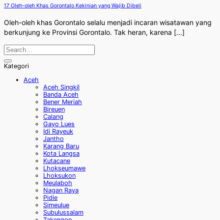
17 Oleh-oleh Khas Gorontalo Kekinian yang Wajib Dibeli
Oleh-oleh khas Gorontalo selalu menjadi incaran wisatawan yang
berkunjung ke Provinsi Gorontalo. Tak heran, karena [...]
Kategori
Aceh
Aceh Singkil
Banda Aceh
Bener Meriah
Bireuen
Calang
Gayo Lues
Idi Rayeuk
Jantho
Karang Baru
Kota Langsa
Kutacane
Lhokseumawe
Lhoksukon
Meulaboh
Nagan Raya
Pidie
Simeulue
Subulussalam
Takengon