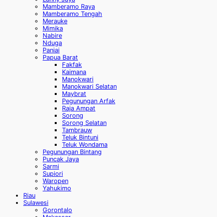
Mamberamo Raya
Mamberamo Tengah
Merauke
Mimika
Nabire
Nduga
Paniai
Papua Barat
Fakfak
Kaimana
Manokwari
Manokwari Selatan
Maybrat
Pegunungan Arfak
Raja Ampat
Sorong
Sorong Selatan
Tambrauw
Teluk Bintuni
Teluk Wondama
Pegunungan Bintang
Puncak Jaya
Sarmi
Supiori
Waropen
Yahukimo
Riau
Sulawesi
Gorontalo