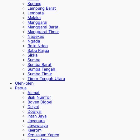
Kupang
Lampung Barat
Lembata
Malaka
Manggarai
Manggarai Barat
Manggarai Timur
Nagekeo
Ngada
Rote Ndao
Sabu Raijua
Sikka
Sumba
Sumba Barat
Sumba Tengah
Sumba Timur
Timor Tengah Utara
Oleh-oleh
Papua
Asmat
Biak Numfor
Boven Digoel
Deiyai
Dogiyai
Intan Jaya
Jayapura
Jayawijaya
Keerom
Kepulauan Yapen
Lanny Jaya