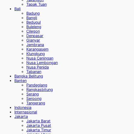
Tapak Tuan
Bali
Badung
Bangli
Bedugul
Buleleng
Cilegon
Denpasar
Gianyar
Jembrana
Karangasem
Klungkung
Nusa Ceningan
Nusa Lembongan
Nusa Penida
Tabanan
Bangka Belitung
Banten
Pandeglang
Rangkasbitung
Serang
Serpong
Tangerang
Indonesia
Internasional
Jakarta
Jakarta Barat
Jakarta Pusat
Jakarta Timur