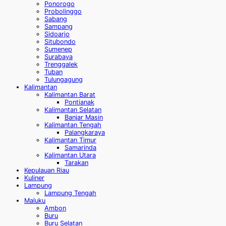
Ponorogo
Probolinggo
Sabang
Sampang
Sidoarjo
Situbondo
Sumenep
Surabaya
Trenggalek
Tuban
Tulungagung
Kalimantan
Kalimantan Barat
Pontianak
Kalimantan Selatan
Banjar Masin
Kalimantan Tengah
Palangkaraya
Kalimantan Timur
Samarinda
Kalimantan Utara
Tarakan
Kepulauan Riau
Kuliner
Lampung
Lampung Tengah
Maluku
Ambon
Buru
Buru Selatan