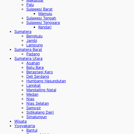
Makassar
Palu
Sulawesi Barat
Mamuju
Sulawesi Tengah
Sulawesi Tenggara
Kendari
Sumatera
Bengkulu
Jambi
Lampung
Sumatera Barat
Padang
Sumatera Utara
Asahan
Batu Bara
Berastagi Karo
Deli Serdang
Humbang Hasundutan
Langkat
Mandailing Natal
Medan
Nias
Nias Selatan
Samosir
Sidikalang Dairi
Simalungun
Wisata
Yogyakarta
Bantul