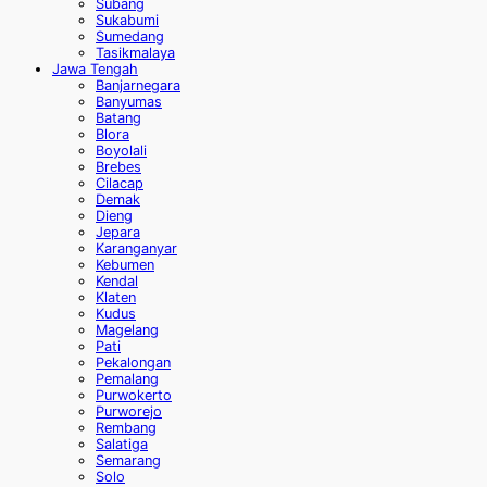
Subang
Sukabumi
Sumedang
Tasikmalaya
Jawa Tengah
Banjarnegara
Banyumas
Batang
Blora
Boyolali
Brebes
Cilacap
Demak
Dieng
Jepara
Karanganyar
Kebumen
Kendal
Klaten
Kudus
Magelang
Pati
Pekalongan
Pemalang
Purwokerto
Purworejo
Rembang
Salatiga
Semarang
Solo