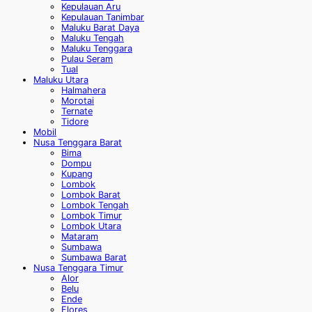
Kepulauan Aru
Kepulauan Tanimbar
Maluku Barat Daya
Maluku Tengah
Maluku Tenggara
Pulau Seram
Tual
Maluku Utara
Halmahera
Morotai
Ternate
Tidore
Mobil
Nusa Tenggara Barat
Bima
Dompu
Kupang
Lombok
Lombok Barat
Lombok Tengah
Lombok Timur
Lombok Utara
Mataram
Sumbawa
Sumbawa Barat
Nusa Tenggara Timur
Alor
Belu
Ende
Flores