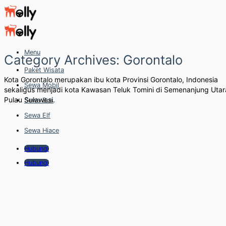
Skip
to
content
Menu
Category Archives:
Gorontalo
Paket Wisata
Kota Gorontalo merupakan ibu kota Provinsi Gorontalo, Indonesia
Sewa Mobil
sekaligus menjadi kota Kawasan Teluk Tomini di Semenanjung Utar
Pulau Sulawesi.
Sewa Bus
Sewa Elf
Sewa Hiace
Hubungi
Hubungi