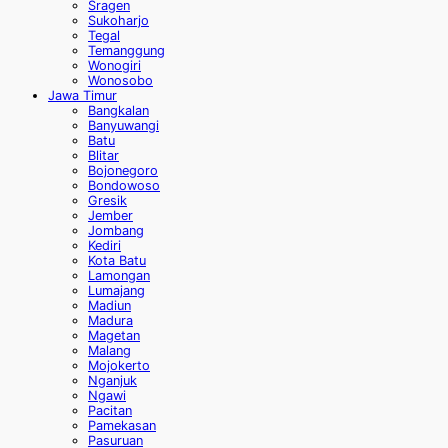
Sragen
Sukoharjo
Tegal
Temanggung
Wonogiri
Wonosobo
Jawa Timur
Bangkalan
Banyuwangi
Batu
Blitar
Bojonegoro
Bondowoso
Gresik
Jember
Jombang
Kediri
Kota Batu
Lamongan
Lumajang
Madiun
Madura
Magetan
Malang
Mojokerto
Nganjuk
Ngawi
Pacitan
Pamekasan
Pasuruan