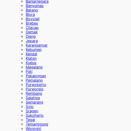
Banjarnegara
Banyumas
Batang
Blora
Boyolali
Brebes
Cilacap
Demak
Dieng
Jepara
Karanganyar
Kebumen
Kendal
Klaten
Kudus
Magelang
Pati
Pekalongan
Pemalang
Purwokerto
Purworejo
Rembang
Salatiga
Semarang
Solo
Sragen
Sukoharjo
Tegal
Temanggung
Wonogiri