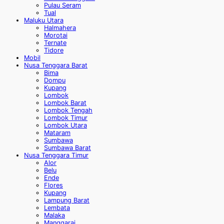
Pulau Seram
Tual
Maluku Utara
Halmahera
Morotai
Ternate
Tidore
Mobil
Nusa Tenggara Barat
Bima
Dompu
Kupang
Lombok
Lombok Barat
Lombok Tengah
Lombok Timur
Lombok Utara
Mataram
Sumbawa
Sumbawa Barat
Nusa Tenggara Timur
Alor
Belu
Ende
Flores
Kupang
Lampung Barat
Lembata
Malaka
Manggarai