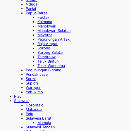
Nduga
Paniai
Papua Barat
Fakfak
Kaimana
Manokwari
Manokwari Selatan
Maybrat
Pegunungan Arfak
Raja Ampat
Sorong
Sorong Selatan
Tambrauw
Teluk Bintuni
Teluk Wondama
Pegunungan Bintang
Puncak Jaya
Sarmi
Supiori
Waropen
Yahukimo
Riau
Sulawesi
Gorontalo
Makassar
Palu
Sulawesi Barat
Mamuju
Sulawesi Tengah