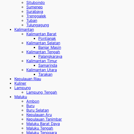
Situbondo
Sumenep
Surabaya
Trenggalek
Tuban
Tulungagung
Kalimantan
Kalimantan Barat
Pontianak
Kalimantan Selatan
Banjar Masin
Kalimantan Tengah
Palangkaraya
Kalimantan Timur
Samarinda
Kalimantan Utara
Tarakan
Kepulauan Riau
Kuliner
Lampung
Lampung Tengah
Maluku
Ambon
Buru
Buru Selatan
Kepulauan Aru
Kepulauan Tanimbar
Maluku Barat Daya
Maluku Tengah
Maluku Tenggara