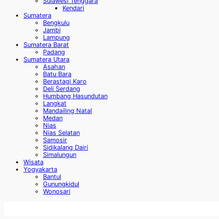
Sulawesi Tenggara
Kendari
Sumatera
Bengkulu
Jambi
Lampung
Sumatera Barat
Padang
Sumatera Utara
Asahan
Batu Bara
Berastagi Karo
Deli Serdang
Humbang Hasundutan
Langkat
Mandailing Natal
Medan
Nias
Nias Selatan
Samosir
Sidikalang Dairi
Simalungun
Wisata
Yogyakarta
Bantul
Gunungkidul
Wonosari