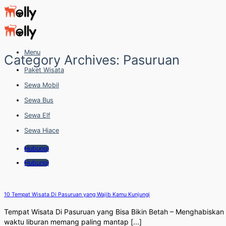
Skip
to
content
Menu
Category Archives:
Pasuruan
Paket Wisata
Sewa Mobil
Sewa Bus
Sewa Elf
Sewa Hiace
Hubungi
Hubungi
10 Tempat Wisata Di Pasuruan yang Wajib Kamu Kunjungi
Tempat Wisata Di Pasuruan yang Bisa Bikin Betah – Menghabiskan
waktu liburan memang paling mantap [...]