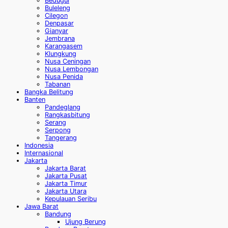
Bedugul
Buleleng
Cilegon
Denpasar
Gianyar
Jembrana
Karangasem
Klungkung
Nusa Ceningan
Nusa Lembongan
Nusa Penida
Tabanan
Bangka Belitung
Banten
Pandeglang
Rangkasbitung
Serang
Serpong
Tangerang
Indonesia
Internasional
Jakarta
Jakarta Barat
Jakarta Pusat
Jakarta Timur
Jakarta Utara
Kepulauan Seribu
Jawa Barat
Bandung
Ujung Berung