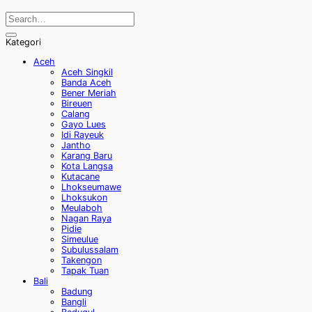
Kategori
Aceh
Aceh Singkil
Banda Aceh
Bener Meriah
Bireuen
Calang
Gayo Lues
Idi Rayeuk
Jantho
Karang Baru
Kota Langsa
Kutacane
Lhokseumawe
Lhoksukon
Meulaboh
Nagan Raya
Pidie
Simeulue
Subulussalam
Takengon
Tapak Tuan
Bali
Badung
Bangli