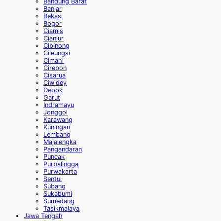
Bandung Barat
Banjar
Bekasi
Bogor
Ciamis
Cianjur
Cibinong
Cileungsi
Cimahi
Cirebon
Cisarua
Ciwidey
Depok
Garut
Indramayu
Jonggol
Karawang
Kuningan
Lembang
Majalengka
Pangandaran
Puncak
Purbalingga
Purwakarta
Sentul
Subang
Sukabumi
Sumedang
Tasikmalaya
Jawa Tengah