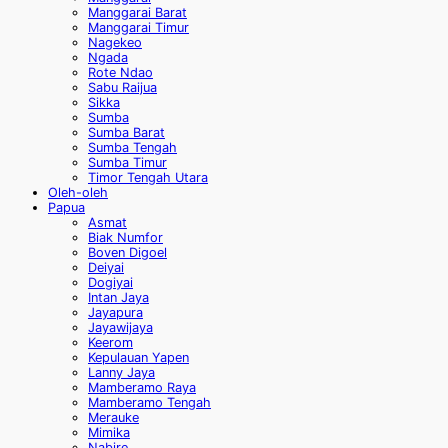
Manggarai Barat
Manggarai Timur
Nagekeo
Ngada
Rote Ndao
Sabu Raijua
Sikka
Sumba
Sumba Barat
Sumba Tengah
Sumba Timur
Timor Tengah Utara
Oleh-oleh
Papua
Asmat
Biak Numfor
Boven Digoel
Deiyai
Dogiyai
Intan Jaya
Jayapura
Jayawijaya
Keerom
Kepulauan Yapen
Lanny Jaya
Mamberamo Raya
Mamberamo Tengah
Merauke
Mimika
Nabire