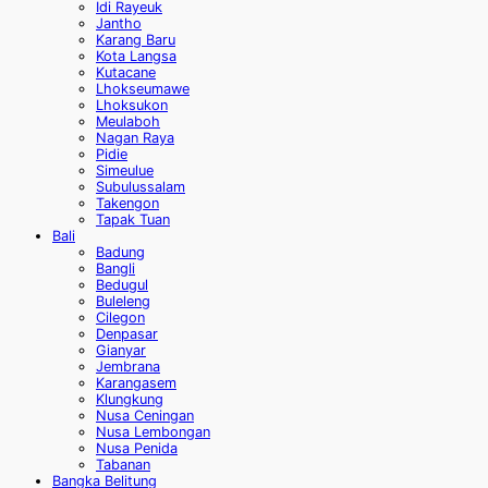
Idi Rayeuk
Jantho
Karang Baru
Kota Langsa
Kutacane
Lhokseumawe
Lhoksukon
Meulaboh
Nagan Raya
Pidie
Simeulue
Subulussalam
Takengon
Tapak Tuan
Bali
Badung
Bangli
Bedugul
Buleleng
Cilegon
Denpasar
Gianyar
Jembrana
Karangasem
Klungkung
Nusa Ceningan
Nusa Lembongan
Nusa Penida
Tabanan
Bangka Belitung