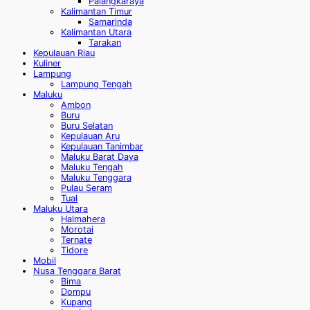
Palangkaraya
Kalimantan Timur
Samarinda
Kalimantan Utara
Tarakan
Kepulauan Riau
Kuliner
Lampung
Lampung Tengah
Maluku
Ambon
Buru
Buru Selatan
Kepulauan Aru
Kepulauan Tanimbar
Maluku Barat Daya
Maluku Tengah
Maluku Tenggara
Pulau Seram
Tual
Maluku Utara
Halmahera
Morotai
Ternate
Tidore
Mobil
Nusa Tenggara Barat
Bima
Dompu
Kupang