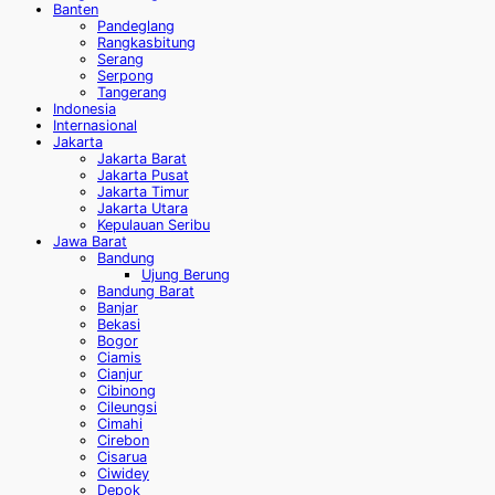
Banten
Pandeglang
Rangkasbitung
Serang
Serpong
Tangerang
Indonesia
Internasional
Jakarta
Jakarta Barat
Jakarta Pusat
Jakarta Timur
Jakarta Utara
Kepulauan Seribu
Jawa Barat
Bandung
Ujung Berung
Bandung Barat
Banjar
Bekasi
Bogor
Ciamis
Cianjur
Cibinong
Cileungsi
Cimahi
Cirebon
Cisarua
Ciwidey
Depok