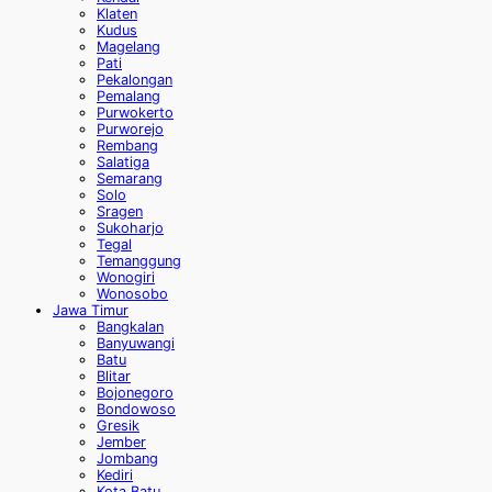
Klaten
Kudus
Magelang
Pati
Pekalongan
Pemalang
Purwokerto
Purworejo
Rembang
Salatiga
Semarang
Solo
Sragen
Sukoharjo
Tegal
Temanggung
Wonogiri
Wonosobo
Jawa Timur
Bangkalan
Banyuwangi
Batu
Blitar
Bojonegoro
Bondowoso
Gresik
Jember
Jombang
Kediri
Kota Batu