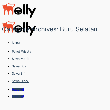
Skip
to
content
Category Archives:
Buru Selatan
Menu
Paket Wisata
Sewa Mobil
Sewa Bus
Sewa Elf
Sewa Hiace
Hubungi
Hubungi