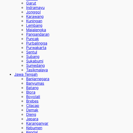
Garut
Indramayu
Jonggol
Karawang
Kuningan
Lembang
Majalengka
Pangandaran
Puncak
Purbalingga
Purwakarta
Sentul
Subang
Sukabumi
Sumedang
Tasikmalaya
Jawa Tengah
Banjarnegara
Banyumas
Batang
Blora
Boyolali
Brebes
Cilacap
Demak
Dieng
Jepara
Karanganyar
Kebumen
Kendal