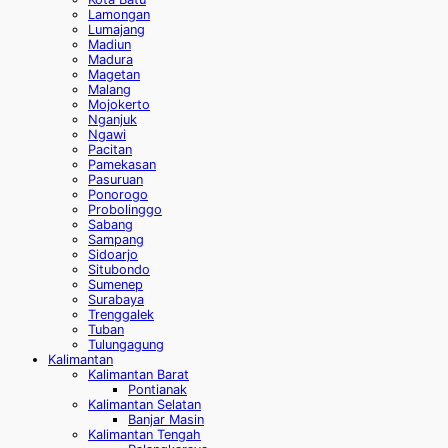
Lamongan
Lumajang
Madiun
Madura
Magetan
Malang
Mojokerto
Nganjuk
Ngawi
Pacitan
Pamekasan
Pasuruan
Ponorogo
Probolinggo
Sabang
Sampang
Sidoarjo
Situbondo
Sumenep
Surabaya
Trenggalek
Tuban
Tulungagung
Kalimantan
Kalimantan Barat
Pontianak
Kalimantan Selatan
Banjar Masin
Kalimantan Tengah