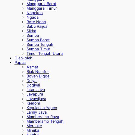
Manggarai Barat
Manggarai Timur
Nagekeo
Ngada
Rote Ndao
Sabu Raijua
Sikka
Sumba
Sumba Barat
Sumba Tengah
Sumba Timur
Timor Tengah Utara
Oleh-oleh
Papua
Asmat
Biak Numfor
Boven Digoel
Deiyai
Dogiyai
Intan Jaya
Jayapura
Jayawijaya
Keerom
Kepulauan Yapen
Lanny Jaya
Mamberamo Raya
Mamberamo Tengah
Merauke
Mimika
Nabire