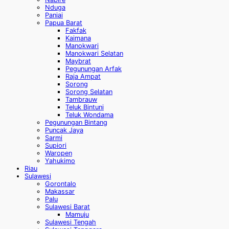
Nduga
Paniai
Papua Barat
Fakfak
Kaimana
Manokwari
Manokwari Selatan
Maybrat
Pegunungan Arfak
Raja Ampat
Sorong
Sorong Selatan
Tambrauw
Teluk Bintuni
Teluk Wondama
Pegunungan Bintang
Puncak Jaya
Sarmi
Supiori
Waropen
Yahukimo
Riau
Sulawesi
Gorontalo
Makassar
Palu
Sulawesi Barat
Mamuju
Sulawesi Tengah