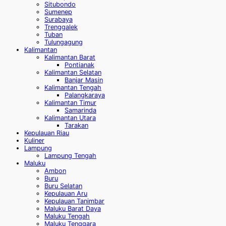
Situbondo
Sumenep
Surabaya
Trenggalek
Tuban
Tulungagung
Kalimantan
Kalimantan Barat
Pontianak
Kalimantan Selatan
Banjar Masin
Kalimantan Tengah
Palangkaraya
Kalimantan Timur
Samarinda
Kalimantan Utara
Tarakan
Kepulauan Riau
Kuliner
Lampung
Lampung Tengah
Maluku
Ambon
Buru
Buru Selatan
Kepulauan Aru
Kepulauan Tanimbar
Maluku Barat Daya
Maluku Tengah
Maluku Tenggara