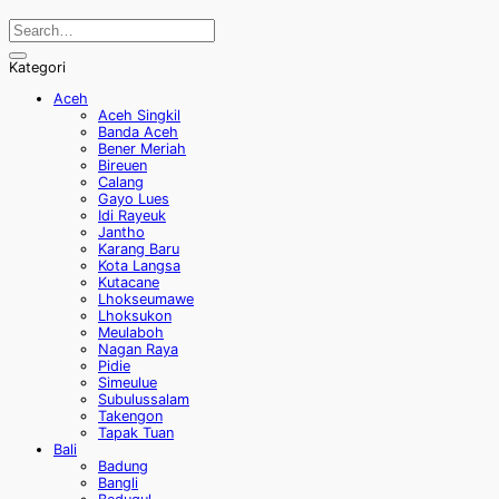
Kategori
Aceh
Aceh Singkil
Banda Aceh
Bener Meriah
Bireuen
Calang
Gayo Lues
Idi Rayeuk
Jantho
Karang Baru
Kota Langsa
Kutacane
Lhokseumawe
Lhoksukon
Meulaboh
Nagan Raya
Pidie
Simeulue
Subulussalam
Takengon
Tapak Tuan
Bali
Badung
Bangli