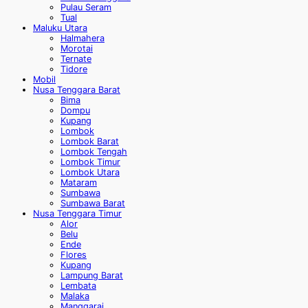
Pulau Seram
Tual
Maluku Utara
Halmahera
Morotai
Ternate
Tidore
Mobil
Nusa Tenggara Barat
Bima
Dompu
Kupang
Lombok
Lombok Barat
Lombok Tengah
Lombok Timur
Lombok Utara
Mataram
Sumbawa
Sumbawa Barat
Nusa Tenggara Timur
Alor
Belu
Ende
Flores
Kupang
Lampung Barat
Lembata
Malaka
Manggarai