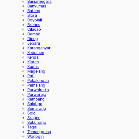
Banjarnegara
Banyumas
Batang
Blora
Boyolali
Brebes
Cilacap
Demak
Dieng
Jepara
Karanganyar
Kebumen
Kendal
Klaten
Kudus
Magelang
Pati
Pekalongan
Pemalang
Purwokerto
Purworejo
Rembang
Salatiga
Semarang
Solo
Sragen
Sukoharjo
Tegal
Temanggung
Wonogiri