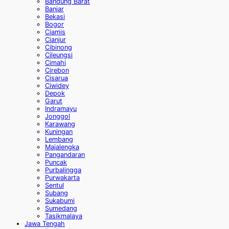
Bandung Barat
Banjar
Bekasi
Bogor
Ciamis
Cianjur
Cibinong
Cileungsi
Cimahi
Cirebon
Cisarua
Ciwidey
Depok
Garut
Indramayu
Jonggol
Karawang
Kuningan
Lembang
Majalengka
Pangandaran
Puncak
Purbalingga
Purwakarta
Sentul
Subang
Sukabumi
Sumedang
Tasikmalaya
Jawa Tengah