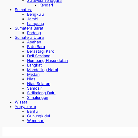
Sulawesi Tenggara
Kendari
Sumatera
Bengkulu
Jambi
Lampung
Sumatera Barat
Padang
Sumatera Utara
Asahan
Batu Bara
Berastagi Karo
Deli Serdang
Humbang Hasundutan
Langkat
Mandailing Natal
Medan
Nias
Nias Selatan
Samosir
Sidikalang Dairi
Simalungun
Wisata
Yogyakarta
Bantul
Gunungkidul
Wonosari