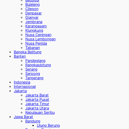
Bedugul
Buleleng
Cilegon
Denpasar
Gianyar
Jembrana
Karangasem
Klungkung
Nusa Ceningan
Nusa Lembongan
Nusa Penida
Tabanan
Bangka Belitung
Banten
Pandeglang
Rangkasbitung
Serang
Serpong
Tangerang
Indonesia
Internasional
Jakarta
Jakarta Barat
Jakarta Pusat
Jakarta Timur
Jakarta Utara
Kepulauan Seribu
Jawa Barat
Bandung
Ujung Berung