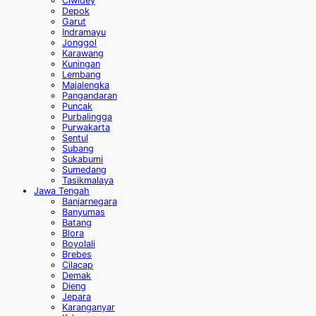
Ciwidey
Depok
Garut
Indramayu
Jonggol
Karawang
Kuningan
Lembang
Majalengka
Pangandaran
Puncak
Purbalingga
Purwakarta
Sentul
Subang
Sukabumi
Sumedang
Tasikmalaya
Jawa Tengah
Banjarnegara
Banyumas
Batang
Blora
Boyolali
Brebes
Cilacap
Demak
Dieng
Jepara
Karanganyar