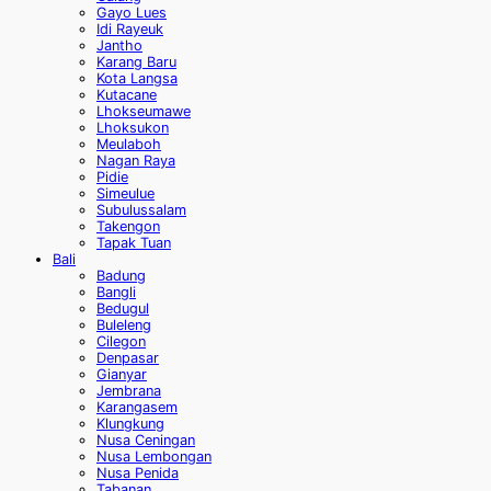
Gayo Lues
Idi Rayeuk
Jantho
Karang Baru
Kota Langsa
Kutacane
Lhokseumawe
Lhoksukon
Meulaboh
Nagan Raya
Pidie
Simeulue
Subulussalam
Takengon
Tapak Tuan
Bali
Badung
Bangli
Bedugul
Buleleng
Cilegon
Denpasar
Gianyar
Jembrana
Karangasem
Klungkung
Nusa Ceningan
Nusa Lembongan
Nusa Penida
Tabanan