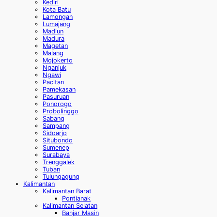
Kediri
Kota Batu
Lamongan
Lumajang
Madiun
Madura
Magetan
Malang
Mojokerto
Nganjuk
Ngawi
Pacitan
Pamekasan
Pasuruan
Ponorogo
Probolinggo
Sabang
Sampang
Sidoarjo
Situbondo
Sumenep
Surabaya
Trenggalek
Tuban
Tulungagung
Kalimantan
Kalimantan Barat
Pontianak
Kalimantan Selatan
Banjar Masin