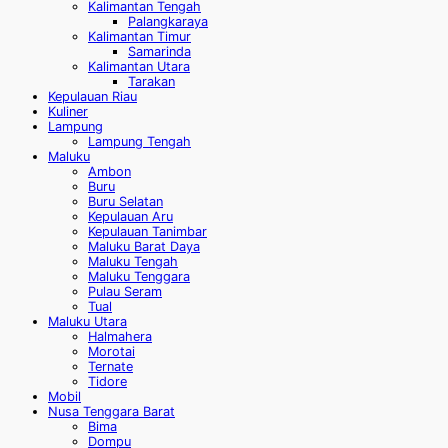
Kalimantan Tengah
Palangkaraya
Kalimantan Timur
Samarinda
Kalimantan Utara
Tarakan
Kepulauan Riau
Kuliner
Lampung
Lampung Tengah
Maluku
Ambon
Buru
Buru Selatan
Kepulauan Aru
Kepulauan Tanimbar
Maluku Barat Daya
Maluku Tengah
Maluku Tenggara
Pulau Seram
Tual
Maluku Utara
Halmahera
Morotai
Ternate
Tidore
Mobil
Nusa Tenggara Barat
Bima
Dompu