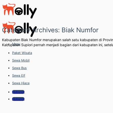
Skip
to
content
Category Archives:
Biak Numfor
Kabupaten Biak Numfor merupakan salah satu kabupaten di Provinsi 
Menu
Kabupaten Supiori pernah menjadi bagian dari kabupaten ini, set
Paket Wisata
Sewa Mobil
Sewa Bus
Sewa Elf
Sewa Hiace
Hubungi
Hubungi