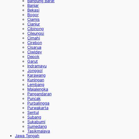
Bandung Barat
Banjar
Bekasi
Bogor
Ciamis
Cianjur
Cibinong
Cileungsi
Cimahi
Cirebon
Cisarua
Ciwidey
Depok
Garut
Indramayu
Jonggol
Karawang
Kuningan
Lembang
Majalengka
Pangandaran
Puncak
Purbalingga
Purwakarta
Sentul
Subang
Sukabumi
Sumedang
Tasikmalaya
Jawa Tengah