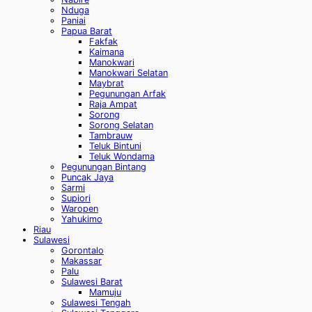
Nduga
Paniai
Papua Barat
Fakfak
Kaimana
Manokwari
Manokwari Selatan
Maybrat
Pegunungan Arfak
Raja Ampat
Sorong
Sorong Selatan
Tambrauw
Teluk Bintuni
Teluk Wondama
Pegunungan Bintang
Puncak Jaya
Sarmi
Supiori
Waropen
Yahukimo
Riau
Sulawesi
Gorontalo
Makassar
Palu
Sulawesi Barat
Mamuju
Sulawesi Tengah