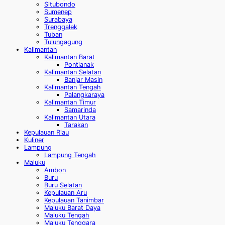
Situbondo
Sumenep
Surabaya
Trenggalek
Tuban
Tulungagung
Kalimantan
Kalimantan Barat
Pontianak
Kalimantan Selatan
Banjar Masin
Kalimantan Tengah
Palangkaraya
Kalimantan Timur
Samarinda
Kalimantan Utara
Tarakan
Kepulauan Riau
Kuliner
Lampung
Lampung Tengah
Maluku
Ambon
Buru
Buru Selatan
Kepulauan Aru
Kepulauan Tanimbar
Maluku Barat Daya
Maluku Tengah
Maluku Tenggara