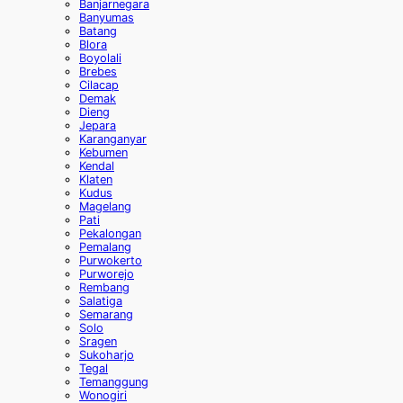
Banjarnegara
Banyumas
Batang
Blora
Boyolali
Brebes
Cilacap
Demak
Dieng
Jepara
Karanganyar
Kebumen
Kendal
Klaten
Kudus
Magelang
Pati
Pekalongan
Pemalang
Purwokerto
Purworejo
Rembang
Salatiga
Semarang
Solo
Sragen
Sukoharjo
Tegal
Temanggung
Wonogiri