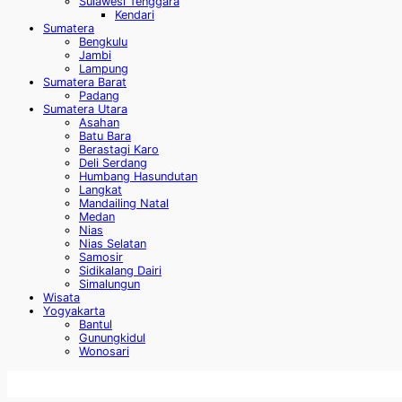
Sulawesi Tenggara
Kendari
Sumatera
Bengkulu
Jambi
Lampung
Sumatera Barat
Padang
Sumatera Utara
Asahan
Batu Bara
Berastagi Karo
Deli Serdang
Humbang Hasundutan
Langkat
Mandailing Natal
Medan
Nias
Nias Selatan
Samosir
Sidikalang Dairi
Simalungun
Wisata
Yogyakarta
Bantul
Gunungkidul
Wonosari