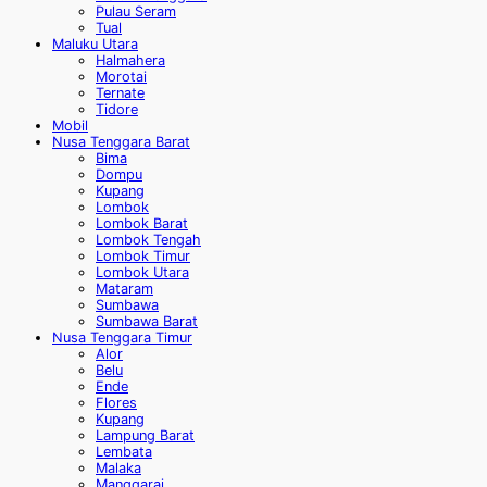
Pulau Seram
Tual
Maluku Utara
Halmahera
Morotai
Ternate
Tidore
Mobil
Nusa Tenggara Barat
Bima
Dompu
Kupang
Lombok
Lombok Barat
Lombok Tengah
Lombok Timur
Lombok Utara
Mataram
Sumbawa
Sumbawa Barat
Nusa Tenggara Timur
Alor
Belu
Ende
Flores
Kupang
Lampung Barat
Lembata
Malaka
Manggarai