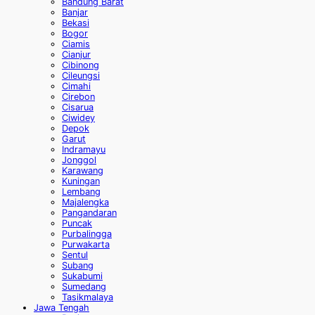
Bandung Barat
Banjar
Bekasi
Bogor
Ciamis
Cianjur
Cibinong
Cileungsi
Cimahi
Cirebon
Cisarua
Ciwidey
Depok
Garut
Indramayu
Jonggol
Karawang
Kuningan
Lembang
Majalengka
Pangandaran
Puncak
Purbalingga
Purwakarta
Sentul
Subang
Sukabumi
Sumedang
Tasikmalaya
Jawa Tengah