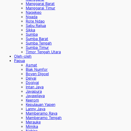
Manggarai Barat
Manggarai Timur
Nagekeo
Ngada
Rote Ndao
Sabu Raijua
Sikka
Sumba
Sumba Barat
Sumba Tengah
Sumba Timur
Timor Tengah Utara
Oleh-oleh
Papua
Asmat
Biak Numfor
Boven Digoel
Deiyai
Dogiyai
Intan Jaya
Jayapura
Jayawijaya
Keerom
Kepulauan Yapen
Lanny Jaya
Mamberamo Raya
Mamberamo Tengah
Merauke
Mimika
Nabire