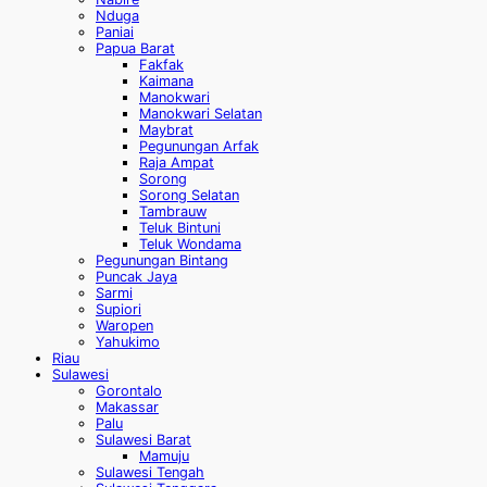
Nduga
Paniai
Papua Barat
Fakfak
Kaimana
Manokwari
Manokwari Selatan
Maybrat
Pegunungan Arfak
Raja Ampat
Sorong
Sorong Selatan
Tambrauw
Teluk Bintuni
Teluk Wondama
Pegunungan Bintang
Puncak Jaya
Sarmi
Supiori
Waropen
Yahukimo
Riau
Sulawesi
Gorontalo
Makassar
Palu
Sulawesi Barat
Mamuju
Sulawesi Tengah