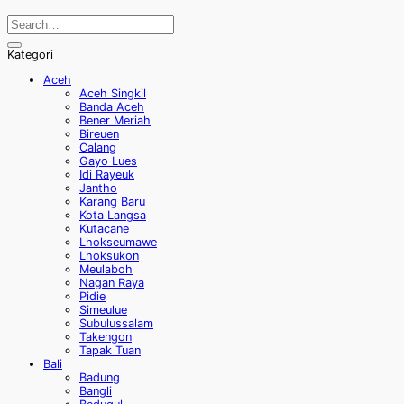
Kategori
Aceh
Aceh Singkil
Banda Aceh
Bener Meriah
Bireuen
Calang
Gayo Lues
Idi Rayeuk
Jantho
Karang Baru
Kota Langsa
Kutacane
Lhokseumawe
Lhoksukon
Meulaboh
Nagan Raya
Pidie
Simeulue
Subulussalam
Takengon
Tapak Tuan
Bali
Badung
Bangli