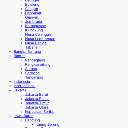
Bedugul
Buleleng
Cilegon
Denpasar
Gianyar
Jembrana
Karangasem
Klungkung
Nusa Ceningan
Nusa Lembongan
Nusa Penida
Tabanan
Bangka Belitung
Banten
Pandeglang
Rangkasbitung
Serang
Serpong
Tangerang
Indonesia
Internasional
Jakarta
Jakarta Barat
Jakarta Pusat
Jakarta Timur
Jakarta Utara
Kepulauan Seribu
Jawa Barat
Bandung
Ujung Berung