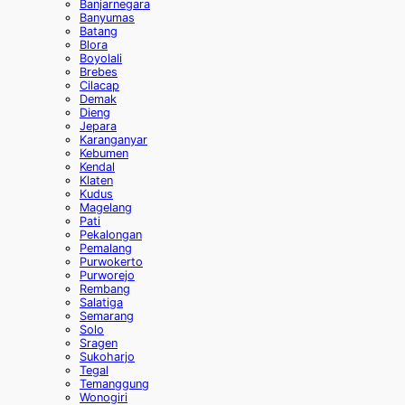
Banjarnegara
Banyumas
Batang
Blora
Boyolali
Brebes
Cilacap
Demak
Dieng
Jepara
Karanganyar
Kebumen
Kendal
Klaten
Kudus
Magelang
Pati
Pekalongan
Pemalang
Purwokerto
Purworejo
Rembang
Salatiga
Semarang
Solo
Sragen
Sukoharjo
Tegal
Temanggung
Wonogiri