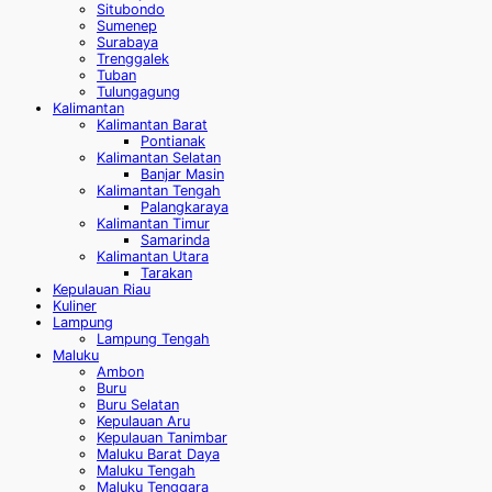
Situbondo
Sumenep
Surabaya
Trenggalek
Tuban
Tulungagung
Kalimantan
Kalimantan Barat
Pontianak
Kalimantan Selatan
Banjar Masin
Kalimantan Tengah
Palangkaraya
Kalimantan Timur
Samarinda
Kalimantan Utara
Tarakan
Kepulauan Riau
Kuliner
Lampung
Lampung Tengah
Maluku
Ambon
Buru
Buru Selatan
Kepulauan Aru
Kepulauan Tanimbar
Maluku Barat Daya
Maluku Tengah
Maluku Tenggara