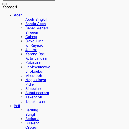
Kategori
Aceh
Aceh Singkil
Banda Aceh
Bener Meriah
Bireuen
Calang
Gayo Lues
Idi Rayeuk
Jantho
Karang Baru
Kota Langsa
Kutacane
Lhokseumawe
Lhoksukon
Meulaboh
Nagan Raya
Pidie
Simeulue
Subulussalam
Takengon
Tapak Tuan
Bali
Badung
Bangli
Bedugul
Buleleng
Cilegon