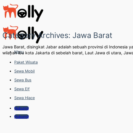
Skip
to
content
Category Archives:
Jawa Barat
Jawa Barat, disingkat Jabar adalah sebuah provinsi di Indonesia
Menu
wilayah ibu kota Jakarta di sebelah barat, Laut Jawa di utara, Jaw
Paket Wisata
Sewa Mobil
Sewa Bus
Sewa Elf
Sewa Hiace
Hubungi
Hubungi