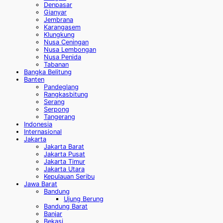
Denpasar
Gianyar
Jembrana
Karangasem
Klungkung
Nusa Ceningan
Nusa Lembongan
Nusa Penida
Tabanan
Bangka Belitung
Banten
Pandeglang
Rangkasbitung
Serang
Serpong
Tangerang
Indonesia
Internasional
Jakarta
Jakarta Barat
Jakarta Pusat
Jakarta Timur
Jakarta Utara
Kepulauan Seribu
Jawa Barat
Bandung
Ujung Berung
Bandung Barat
Banjar
Bekasi