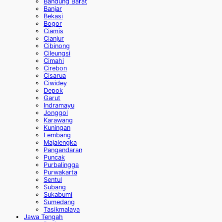
Bandung Barat
Banjar
Bekasi
Bogor
Ciamis
Cianjur
Cibinong
Cileungsi
Cimahi
Cirebon
Cisarua
Ciwidey
Depok
Garut
Indramayu
Jonggol
Karawang
Kuningan
Lembang
Majalengka
Pangandaran
Puncak
Purbalingga
Purwakarta
Sentul
Subang
Sukabumi
Sumedang
Tasikmalaya
Jawa Tengah