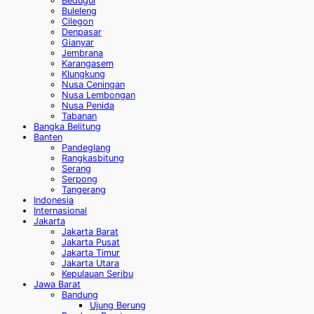
Bedugul
Buleleng
Cilegon
Denpasar
Gianyar
Jembrana
Karangasem
Klungkung
Nusa Ceningan
Nusa Lembongan
Nusa Penida
Tabanan
Bangka Belitung
Banten
Pandeglang
Rangkasbitung
Serang
Serpong
Tangerang
Indonesia
Internasional
Jakarta
Jakarta Barat
Jakarta Pusat
Jakarta Timur
Jakarta Utara
Kepulauan Seribu
Jawa Barat
Bandung
Ujung Berung