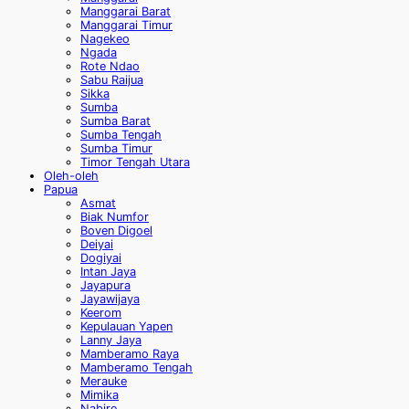
Manggarai Barat
Manggarai Timur
Nagekeo
Ngada
Rote Ndao
Sabu Raijua
Sikka
Sumba
Sumba Barat
Sumba Tengah
Sumba Timur
Timor Tengah Utara
Oleh-oleh
Papua
Asmat
Biak Numfor
Boven Digoel
Deiyai
Dogiyai
Intan Jaya
Jayapura
Jayawijaya
Keerom
Kepulauan Yapen
Lanny Jaya
Mamberamo Raya
Mamberamo Tengah
Merauke
Mimika
Nabire