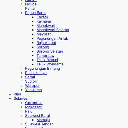
Nduga
Paniai
Papua Barat
Fakfak
Kaimana
Manokwari
Manokwari Selatan
Maybrat
Pegunungan Arfak
Raja Ampat
Sorong
Sorong Selatan
Tambrauw
Teluk Bintuni
Teluk Wondama
Pegunungan Bintang
Puncak Jaya
Sarmi
Supiori
Waropen
Yahukimo
Riau
Sulawesi
Gorontalo
Makassar
Palu
Sulawesi Barat
Mamuju
Sulawesi Tengah