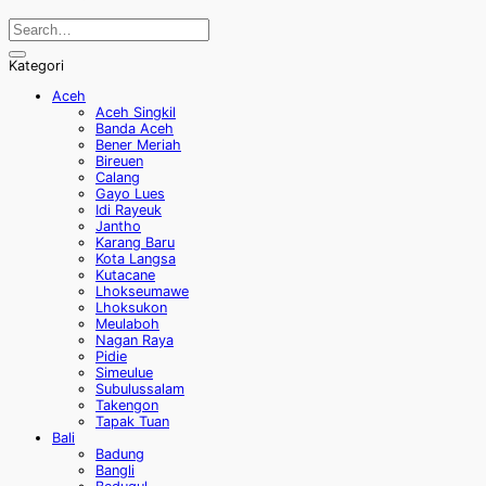
Kategori
Aceh
Aceh Singkil
Banda Aceh
Bener Meriah
Bireuen
Calang
Gayo Lues
Idi Rayeuk
Jantho
Karang Baru
Kota Langsa
Kutacane
Lhokseumawe
Lhoksukon
Meulaboh
Nagan Raya
Pidie
Simeulue
Subulussalam
Takengon
Tapak Tuan
Bali
Badung
Bangli