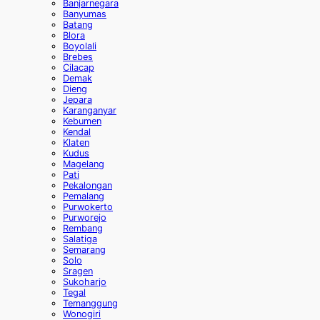
Banjarnegara
Banyumas
Batang
Blora
Boyolali
Brebes
Cilacap
Demak
Dieng
Jepara
Karanganyar
Kebumen
Kendal
Klaten
Kudus
Magelang
Pati
Pekalongan
Pemalang
Purwokerto
Purworejo
Rembang
Salatiga
Semarang
Solo
Sragen
Sukoharjo
Tegal
Temanggung
Wonogiri