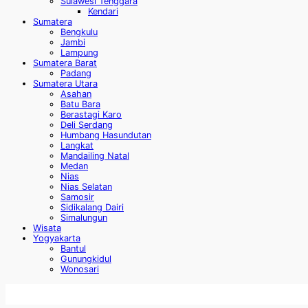
Sulawesi Tenggara
Kendari
Sumatera
Bengkulu
Jambi
Lampung
Sumatera Barat
Padang
Sumatera Utara
Asahan
Batu Bara
Berastagi Karo
Deli Serdang
Humbang Hasundutan
Langkat
Mandailing Natal
Medan
Nias
Nias Selatan
Samosir
Sidikalang Dairi
Simalungun
Wisata
Yogyakarta
Bantul
Gunungkidul
Wonosari