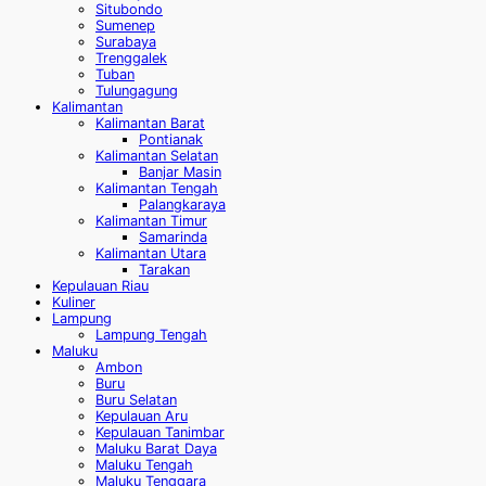
Situbondo
Sumenep
Surabaya
Trenggalek
Tuban
Tulungagung
Kalimantan
Kalimantan Barat
Pontianak
Kalimantan Selatan
Banjar Masin
Kalimantan Tengah
Palangkaraya
Kalimantan Timur
Samarinda
Kalimantan Utara
Tarakan
Kepulauan Riau
Kuliner
Lampung
Lampung Tengah
Maluku
Ambon
Buru
Buru Selatan
Kepulauan Aru
Kepulauan Tanimbar
Maluku Barat Daya
Maluku Tengah
Maluku Tenggara