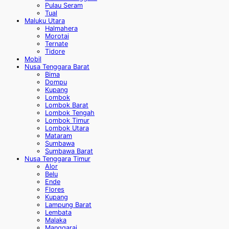
Pulau Seram
Tual
Maluku Utara
Halmahera
Morotai
Ternate
Tidore
Mobil
Nusa Tenggara Barat
Bima
Dompu
Kupang
Lombok
Lombok Barat
Lombok Tengah
Lombok Timur
Lombok Utara
Mataram
Sumbawa
Sumbawa Barat
Nusa Tenggara Timur
Alor
Belu
Ende
Flores
Kupang
Lampung Barat
Lembata
Malaka
Manggarai