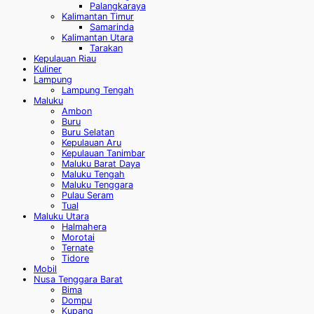
Palangkaraya
Kalimantan Timur
Samarinda
Kalimantan Utara
Tarakan
Kepulauan Riau
Kuliner
Lampung
Lampung Tengah
Maluku
Ambon
Buru
Buru Selatan
Kepulauan Aru
Kepulauan Tanimbar
Maluku Barat Daya
Maluku Tengah
Maluku Tenggara
Pulau Seram
Tual
Maluku Utara
Halmahera
Morotai
Ternate
Tidore
Mobil
Nusa Tenggara Barat
Bima
Dompu
Kupang