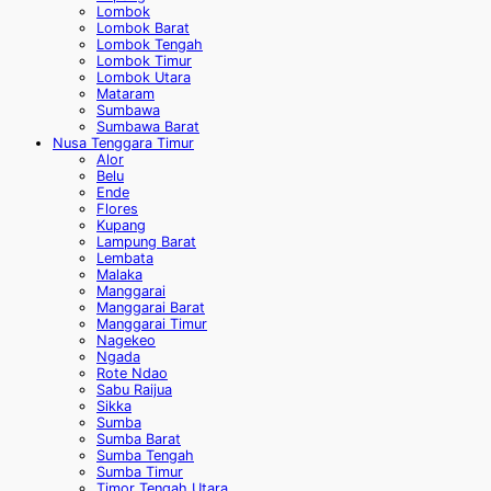
Lombok
Lombok Barat
Lombok Tengah
Lombok Timur
Lombok Utara
Mataram
Sumbawa
Sumbawa Barat
Nusa Tenggara Timur
Alor
Belu
Ende
Flores
Kupang
Lampung Barat
Lembata
Malaka
Manggarai
Manggarai Barat
Manggarai Timur
Nagekeo
Ngada
Rote Ndao
Sabu Raijua
Sikka
Sumba
Sumba Barat
Sumba Tengah
Sumba Timur
Timor Tengah Utara