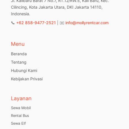
Jl. Kalibaru Barat 7 No.7, RT.12/RW.5, Kali Baru, Kec.
Cilincing, Kota Jakarta Utara, DKI Jakarta 14110,
Indonesia.
📞
+62 858-9477-2521
| ✉️
info@mollyrentcar.com
Menu
Beranda
Tentang
Hubungi Kami
Kebijakan Privasi
Layanan
Sewa Mobil
Rental Bus
Sewa Elf