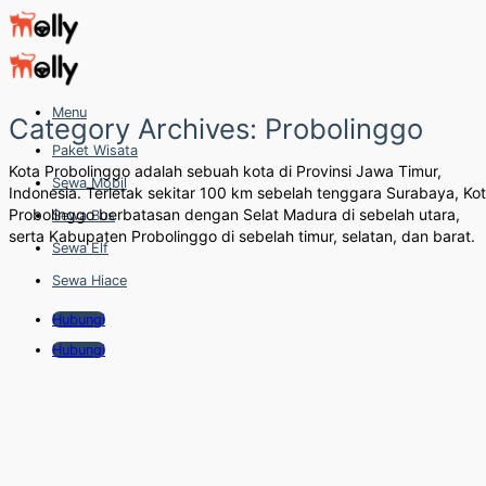
Skip
to
content
Menu
Category Archives:
Probolinggo
Paket Wisata
Kota Probolinggo adalah sebuah kota di Provinsi Jawa Timur,
Sewa Mobil
Indonesia. Terletak sekitar 100 km sebelah tenggara Surabaya, Ko
Probolinggo berbatasan dengan Selat Madura di sebelah utara,
Sewa Bus
serta Kabupaten Probolinggo di sebelah timur, selatan, dan barat.
Sewa Elf
Sewa Hiace
Hubungi
Hubungi