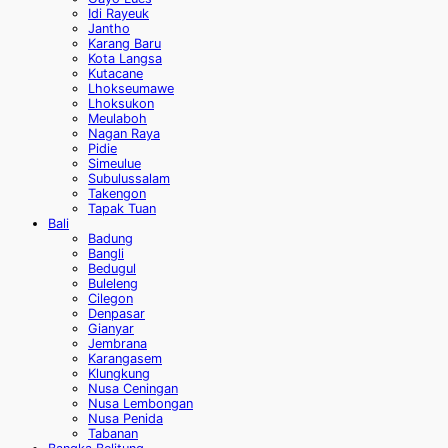
Idi Rayeuk
Jantho
Karang Baru
Kota Langsa
Kutacane
Lhokseumawe
Lhoksukon
Meulaboh
Nagan Raya
Pidie
Simeulue
Subulussalam
Takengon
Tapak Tuan
Bali
Badung
Bangli
Bedugul
Buleleng
Cilegon
Denpasar
Gianyar
Jembrana
Karangasem
Klungkung
Nusa Ceningan
Nusa Lembongan
Nusa Penida
Tabanan