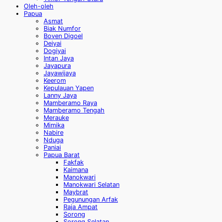
Oleh-oleh
Papua
Asmat
Biak Numfor
Boven Digoel
Deiyai
Dogiyai
Intan Jaya
Jayapura
Jayawijaya
Keerom
Kepulauan Yapen
Lanny Jaya
Mamberamo Raya
Mamberamo Tengah
Merauke
Mimika
Nabire
Nduga
Paniai
Papua Barat
Fakfak
Kaimana
Manokwari
Manokwari Selatan
Maybrat
Pegunungan Arfak
Raja Ampat
Sorong
Sorong Selatan