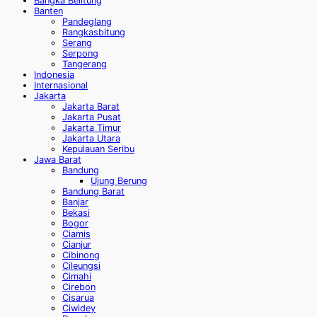
Bangka Belitung
Banten
Pandeglang
Rangkasbitung
Serang
Serpong
Tangerang
Indonesia
Internasional
Jakarta
Jakarta Barat
Jakarta Pusat
Jakarta Timur
Jakarta Utara
Kepulauan Seribu
Jawa Barat
Bandung
Ujung Berung
Bandung Barat
Banjar
Bekasi
Bogor
Ciamis
Cianjur
Cibinong
Cileungsi
Cimahi
Cirebon
Cisarua
Ciwidey