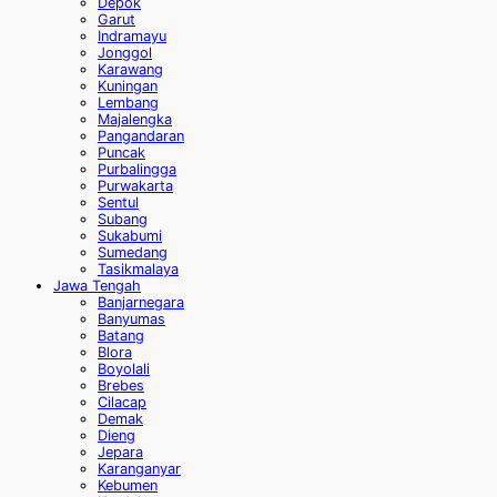
Depok
Garut
Indramayu
Jonggol
Karawang
Kuningan
Lembang
Majalengka
Pangandaran
Puncak
Purbalingga
Purwakarta
Sentul
Subang
Sukabumi
Sumedang
Tasikmalaya
Jawa Tengah
Banjarnegara
Banyumas
Batang
Blora
Boyolali
Brebes
Cilacap
Demak
Dieng
Jepara
Karanganyar
Kebumen