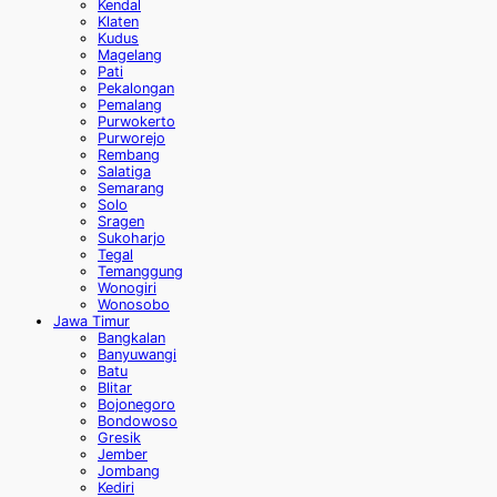
Kendal
Klaten
Kudus
Magelang
Pati
Pekalongan
Pemalang
Purwokerto
Purworejo
Rembang
Salatiga
Semarang
Solo
Sragen
Sukoharjo
Tegal
Temanggung
Wonogiri
Wonosobo
Jawa Timur
Bangkalan
Banyuwangi
Batu
Blitar
Bojonegoro
Bondowoso
Gresik
Jember
Jombang
Kediri