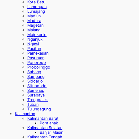
Kota Batu
Lamongan
Lumajang
Madiun
Madura
Magetan
Malang
Mojokerto
Nganjuk
Ngawi
Pacitan
Pamekasan
Pasuruan
Ponorogo
Probolinggo
Sabang
Sampang
Sidoarjo
Situbondo
Sumenep
Surabaya
Trenggalek
Tuban
Tulungagung
Kalimantan
Kalimantan Barat
Pontianak
Kalimantan Selatan
Banjar Masin
Kalimantan Tengah