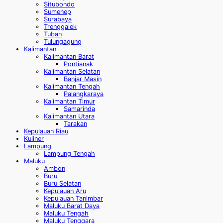
Situbondo
Sumenep
Surabaya
Trenggalek
Tuban
Tulungagung
Kalimantan
Kalimantan Barat
Pontianak
Kalimantan Selatan
Banjar Masin
Kalimantan Tengah
Palangkaraya
Kalimantan Timur
Samarinda
Kalimantan Utara
Tarakan
Kepulauan Riau
Kuliner
Lampung
Lampung Tengah
Maluku
Ambon
Buru
Buru Selatan
Kepulauan Aru
Kepulauan Tanimbar
Maluku Barat Daya
Maluku Tengah
Maluku Tenggara