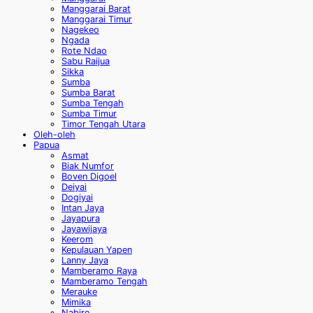
Manggarai Barat
Manggarai Timur
Nagekeo
Ngada
Rote Ndao
Sabu Raijua
Sikka
Sumba
Sumba Barat
Sumba Tengah
Sumba Timur
Timor Tengah Utara
Oleh-oleh
Papua
Asmat
Biak Numfor
Boven Digoel
Deiyai
Dogiyai
Intan Jaya
Jayapura
Jayawijaya
Keerom
Kepulauan Yapen
Lanny Jaya
Mamberamo Raya
Mamberamo Tengah
Merauke
Mimika
Nabire