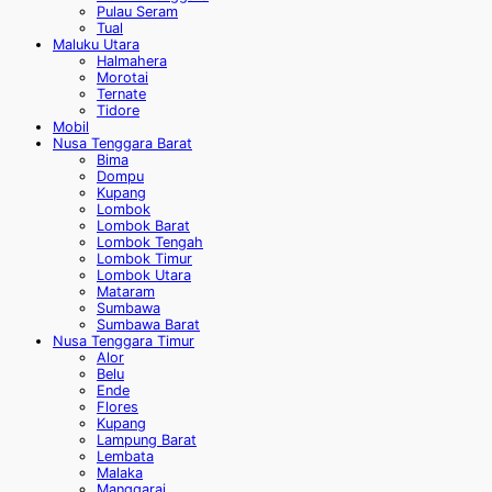
Pulau Seram
Tual
Maluku Utara
Halmahera
Morotai
Ternate
Tidore
Mobil
Nusa Tenggara Barat
Bima
Dompu
Kupang
Lombok
Lombok Barat
Lombok Tengah
Lombok Timur
Lombok Utara
Mataram
Sumbawa
Sumbawa Barat
Nusa Tenggara Timur
Alor
Belu
Ende
Flores
Kupang
Lampung Barat
Lembata
Malaka
Manggarai