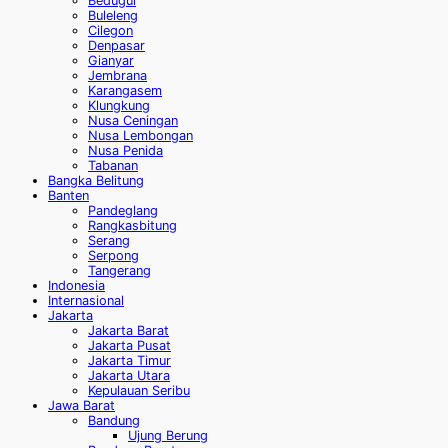
Bedugul
Buleleng
Cilegon
Denpasar
Gianyar
Jembrana
Karangasem
Klungkung
Nusa Ceningan
Nusa Lembongan
Nusa Penida
Tabanan
Bangka Belitung
Banten
Pandeglang
Rangkasbitung
Serang
Serpong
Tangerang
Indonesia
Internasional
Jakarta
Jakarta Barat
Jakarta Pusat
Jakarta Timur
Jakarta Utara
Kepulauan Seribu
Jawa Barat
Bandung
Ujung Berung