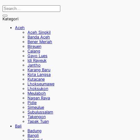
Kategori
Aceh
Aceh Singkil
Banda Aceh
Bener Meriah
Bireuen
Calang
Gayo Lues
Idi Rayeuk
Jantho
Karang Baru
Kota Langsa
Kutacane
Lhokseumawe
Lhoksukon
Meulaboh
Nagan Raya
Pidie
Simeulue
Subulussalam
Takengon
Tapak Tuan
Bali
Badung
Bangli