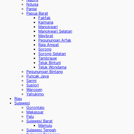
Nduga
Paniai
Papua Barat
Fakfak
Kaimana
Manokwari
Manokwari Selatan
Maybrat
Pegunungan Arfak
Raja Ampat
Sorong
Sorong Selatan
Tambrauw
Teluk Bintuni
Teluk Wondama
Pegunungan Bintang
Puncak Jaya
Sarmi
Supiori
Waropen
Yahukimo
Riau
Sulawesi
Gorontalo
Makassar
Palu
Sulawesi Barat
Mamuju
Sulawesi Tengah