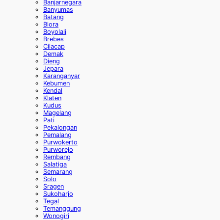
Banjarnegara
Banyumas
Batang
Blora
Boyolali
Brebes
Cilacap
Demak
Dieng
Jepara
Karanganyar
Kebumen
Kendal
Klaten
Kudus
Magelang
Pati
Pekalongan
Pemalang
Purwokerto
Purworejo
Rembang
Salatiga
Semarang
Solo
Sragen
Sukoharjo
Tegal
Temanggung
Wonogiri