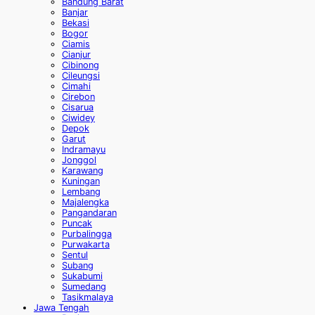
Bandung Barat
Banjar
Bekasi
Bogor
Ciamis
Cianjur
Cibinong
Cileungsi
Cimahi
Cirebon
Cisarua
Ciwidey
Depok
Garut
Indramayu
Jonggol
Karawang
Kuningan
Lembang
Majalengka
Pangandaran
Puncak
Purbalingga
Purwakarta
Sentul
Subang
Sukabumi
Sumedang
Tasikmalaya
Jawa Tengah