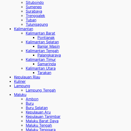
Situbondo
Sumenep
Surabaya
Trenggalek
Tuban
Tulungagung
Kalimantan
Kalimantan Barat
Pontianak
Kalimantan Selatan
Banjar Masin
Kalimantan Tengah
Palangkaraya
Kalimantan Timur
Samarinda
Kalimantan Utara
Tarakan
Kepulauan Riau
Kuliner
Lampung
Lampung Tengah
Maluku
Ambon
Buru
Buru Selatan
Kepulauan Aru
Kepulauan Tanimbar
Maluku Barat Daya
Maluku Tengah
Maluku Tenggara