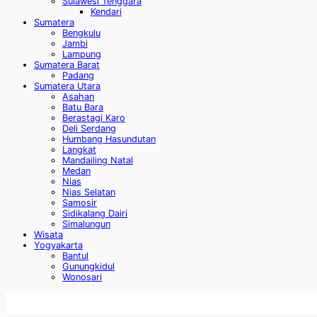
Sulawesi Tenggara
Kendari
Sumatera
Bengkulu
Jambi
Lampung
Sumatera Barat
Padang
Sumatera Utara
Asahan
Batu Bara
Berastagi Karo
Deli Serdang
Humbang Hasundutan
Langkat
Mandailing Natal
Medan
Nias
Nias Selatan
Samosir
Sidikalang Dairi
Simalungun
Wisata
Yogyakarta
Bantul
Gunungkidul
Wonosari