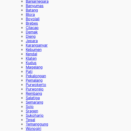
Banjarnegara
Banyumas
Batang
Blora
Boyolali
Brebes
Cilacap
Demak
Dieng
Jepara
Karanganyar
Kebumen
Kendal
Klaten
Kudus
Magelang
Pati
Pekalongan
Pemalang
Purwokerto
Purworejo
Rembang
Salatiga
Semarang
Solo
Sragen
Sukoharjo
Tegal
Temanggung
Wonogiri