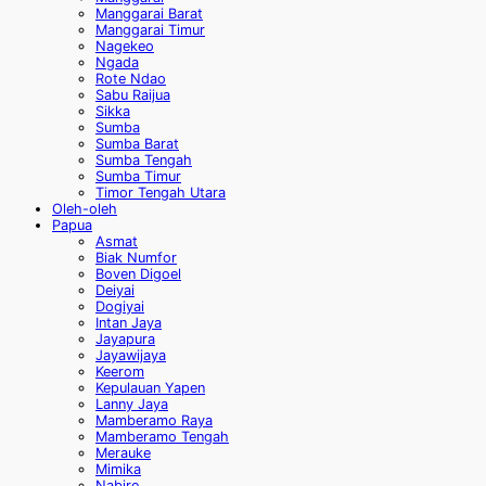
Manggarai Barat
Manggarai Timur
Nagekeo
Ngada
Rote Ndao
Sabu Raijua
Sikka
Sumba
Sumba Barat
Sumba Tengah
Sumba Timur
Timor Tengah Utara
Oleh-oleh
Papua
Asmat
Biak Numfor
Boven Digoel
Deiyai
Dogiyai
Intan Jaya
Jayapura
Jayawijaya
Keerom
Kepulauan Yapen
Lanny Jaya
Mamberamo Raya
Mamberamo Tengah
Merauke
Mimika
Nabire