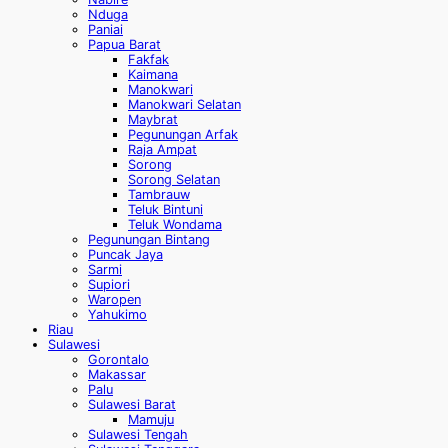
Nduga
Paniai
Papua Barat
Fakfak
Kaimana
Manokwari
Manokwari Selatan
Maybrat
Pegunungan Arfak
Raja Ampat
Sorong
Sorong Selatan
Tambrauw
Teluk Bintuni
Teluk Wondama
Pegunungan Bintang
Puncak Jaya
Sarmi
Supiori
Waropen
Yahukimo
Riau
Sulawesi
Gorontalo
Makassar
Palu
Sulawesi Barat
Mamuju
Sulawesi Tengah