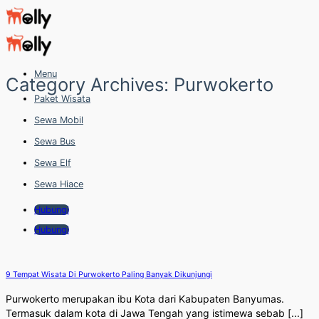
Skip
to
content
Menu
Category Archives:
Purwokerto
Paket Wisata
Sewa Mobil
Sewa Bus
Sewa Elf
Sewa Hiace
Hubungi
Hubungi
9 Tempat Wisata Di Purwokerto Paling Banyak Dikunjungi
Purwokerto merupakan ibu Kota dari Kabupaten Banyumas.
Termasuk dalam kota di Jawa Tengah yang istimewa sebab [...]