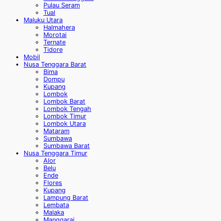
Pulau Seram
Tual
Maluku Utara
Halmahera
Morotai
Ternate
Tidore
Mobil
Nusa Tenggara Barat
Bima
Dompu
Kupang
Lombok
Lombok Barat
Lombok Tengah
Lombok Timur
Lombok Utara
Mataram
Sumbawa
Sumbawa Barat
Nusa Tenggara Timur
Alor
Belu
Ende
Flores
Kupang
Lampung Barat
Lembata
Malaka
Manggarai