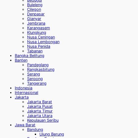
Bedugul
Buleleng
Cilegon
Denpasar
Gianyar
Jembrana
Karangasem
Klungkung
Nusa Ceningan
Nusa Lembongan
Nusa Penida
Tabanan
Bangka Belitung
Banten
Pandeglang
Rangkasbitung
Serang
Serpong
Tangerang
Indonesia
Internasional
Jakarta
Jakarta Barat
Jakarta Pusat
Jakarta Timur
Jakarta Utara
Kepulauan Seribu
Jawa Barat
Bandung
Ujung Berung