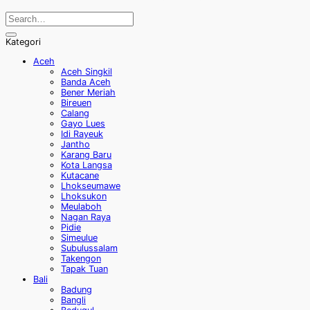
Kategori
Aceh
Aceh Singkil
Banda Aceh
Bener Meriah
Bireuen
Calang
Gayo Lues
Idi Rayeuk
Jantho
Karang Baru
Kota Langsa
Kutacane
Lhokseumawe
Lhoksukon
Meulaboh
Nagan Raya
Pidie
Simeulue
Subulussalam
Takengon
Tapak Tuan
Bali
Badung
Bangli