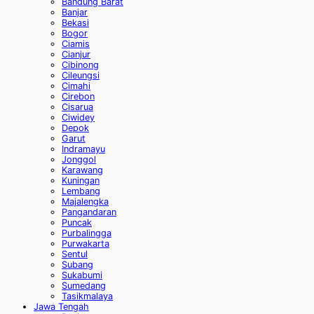
Bandung Barat
Banjar
Bekasi
Bogor
Ciamis
Cianjur
Cibinong
Cileungsi
Cimahi
Cirebon
Cisarua
Ciwidey
Depok
Garut
Indramayu
Jonggol
Karawang
Kuningan
Lembang
Majalengka
Pangandaran
Puncak
Purbalingga
Purwakarta
Sentul
Subang
Sukabumi
Sumedang
Tasikmalaya
Jawa Tengah