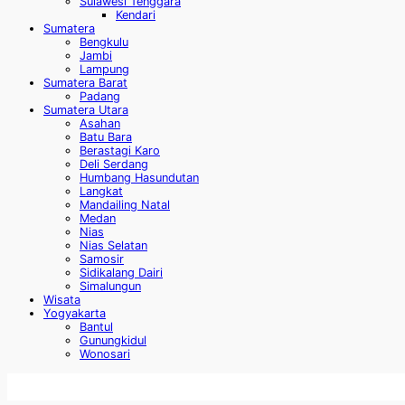
Sulawesi Tenggara
Kendari
Sumatera
Bengkulu
Jambi
Lampung
Sumatera Barat
Padang
Sumatera Utara
Asahan
Batu Bara
Berastagi Karo
Deli Serdang
Humbang Hasundutan
Langkat
Mandailing Natal
Medan
Nias
Nias Selatan
Samosir
Sidikalang Dairi
Simalungun
Wisata
Yogyakarta
Bantul
Gunungkidul
Wonosari