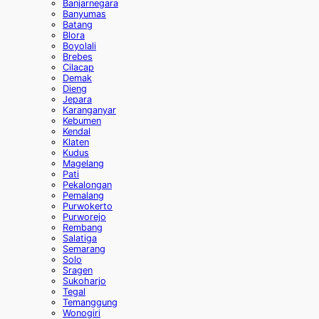
Banjarnegara
Banyumas
Batang
Blora
Boyolali
Brebes
Cilacap
Demak
Dieng
Jepara
Karanganyar
Kebumen
Kendal
Klaten
Kudus
Magelang
Pati
Pekalongan
Pemalang
Purwokerto
Purworejo
Rembang
Salatiga
Semarang
Solo
Sragen
Sukoharjo
Tegal
Temanggung
Wonogiri