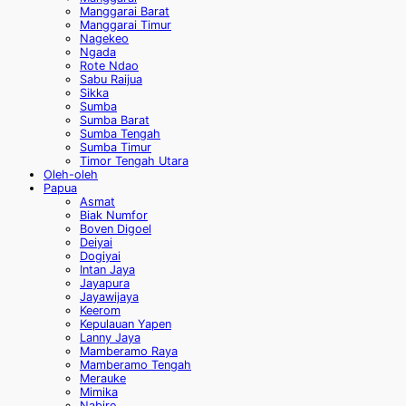
Manggarai Barat
Manggarai Timur
Nagekeo
Ngada
Rote Ndao
Sabu Raijua
Sikka
Sumba
Sumba Barat
Sumba Tengah
Sumba Timur
Timor Tengah Utara
Oleh-oleh
Papua
Asmat
Biak Numfor
Boven Digoel
Deiyai
Dogiyai
Intan Jaya
Jayapura
Jayawijaya
Keerom
Kepulauan Yapen
Lanny Jaya
Mamberamo Raya
Mamberamo Tengah
Merauke
Mimika
Nabire