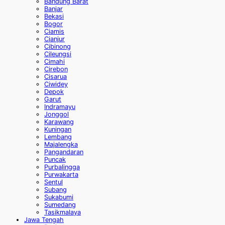
Bandung Barat
Banjar
Bekasi
Bogor
Ciamis
Cianjur
Cibinong
Cileungsi
Cimahi
Cirebon
Cisarua
Ciwidey
Depok
Garut
Indramayu
Jonggol
Karawang
Kuningan
Lembang
Majalengka
Pangandaran
Puncak
Purbalingga
Purwakarta
Sentul
Subang
Sukabumi
Sumedang
Tasikmalaya
Jawa Tengah