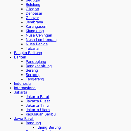
Bedugul
Buleleng
Cilegon
Denpasar
Gianyar
Jembrana
Karangasem
Klungkung
Nusa Ceningan
Nusa Lembongan
Nusa Penida
Tabanan
Bangka Belitung
Banten
Pandeglang
Rangkasbitung
Serang
Serpong
Tangerang
Indonesia
Internasional
Jakarta
Jakarta Barat
Jakarta Pusat
Jakarta Timur
Jakarta Utara
Kepulauan Seribu
Jawa Barat
Bandung
Ujung Berung