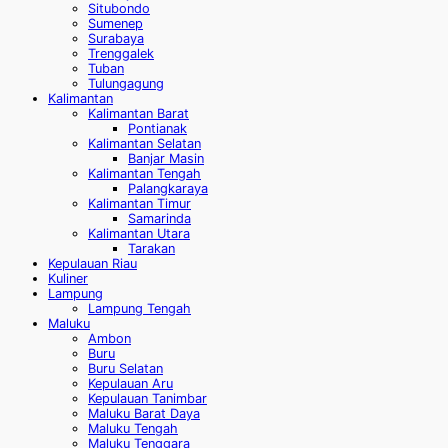
Situbondo
Sumenep
Surabaya
Trenggalek
Tuban
Tulungagung
Kalimantan
Kalimantan Barat
Pontianak
Kalimantan Selatan
Banjar Masin
Kalimantan Tengah
Palangkaraya
Kalimantan Timur
Samarinda
Kalimantan Utara
Tarakan
Kepulauan Riau
Kuliner
Lampung
Lampung Tengah
Maluku
Ambon
Buru
Buru Selatan
Kepulauan Aru
Kepulauan Tanimbar
Maluku Barat Daya
Maluku Tengah
Maluku Tenggara