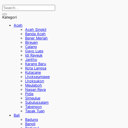
Kategori
Aceh
Aceh Singkil
Banda Aceh
Bener Meriah
Bireuen
Calang
Gayo Lues
Idi Rayeuk
Jantho
Karang Baru
Kota Langsa
Kutacane
Lhokseumawe
Lhoksukon
Meulaboh
Nagan Raya
Pidie
Simeulue
Subulussalam
Takengon
Tapak Tuan
Bali
Badung
Bangli