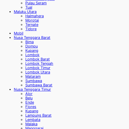
Pulau Seram
Tual
Maluku Utara
Halmahera
Morotai
Ternate
Tidore
Mobil
Nusa Tenggara Barat
Bima
Dompu
Kupang
Lombok
Lombok Barat
Lombok Tengah
Lombok Timur
Lombok Utara
Mataram
Sumbawa
Sumbawa Barat
Nusa Tenggara Timur
Alor
Belu
Ende
Flores
Kupang
Lampung Barat
Lembata
Malaka
Manggarai