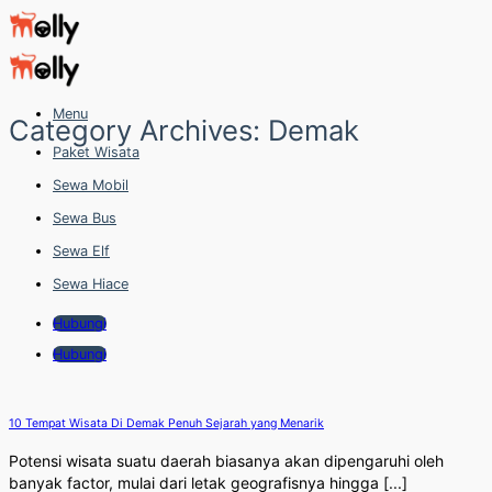
Skip
to
content
Menu
Category Archives:
Demak
Paket Wisata
Sewa Mobil
Sewa Bus
Sewa Elf
Sewa Hiace
Hubungi
Hubungi
10 Tempat Wisata Di Demak Penuh Sejarah yang Menarik
Potensi wisata suatu daerah biasanya akan dipengaruhi oleh
banyak factor, mulai dari letak geografisnya hingga [...]