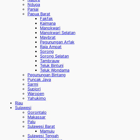
Nduga
Paniai
Papua Barat
Fakfak
Kaimana
Manokwari
Manokwari Selatan
Maybrat
Pegunungan Arfak
Raja Ampat
Sorong
Sorong Selatan
Tambrauw
Teluk Bintuni
Teluk Wondama
Pegunungan Bintang
Puncak Jaya
Sarmi
Supiori
Waropen
Yahukimo
Riau
Sulawesi
Gorontalo
Makassar
Palu
Sulawesi Barat
Mamuju
Sulawesi Tengah