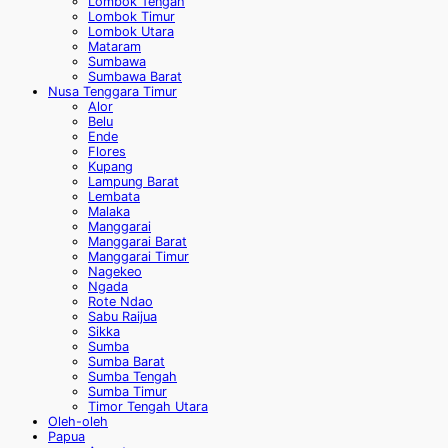
Lombok Tengah
Lombok Timur
Lombok Utara
Mataram
Sumbawa
Sumbawa Barat
Nusa Tenggara Timur
Alor
Belu
Ende
Flores
Kupang
Lampung Barat
Lembata
Malaka
Manggarai
Manggarai Barat
Manggarai Timur
Nagekeo
Ngada
Rote Ndao
Sabu Raijua
Sikka
Sumba
Sumba Barat
Sumba Tengah
Sumba Timur
Timor Tengah Utara
Oleh-oleh
Papua