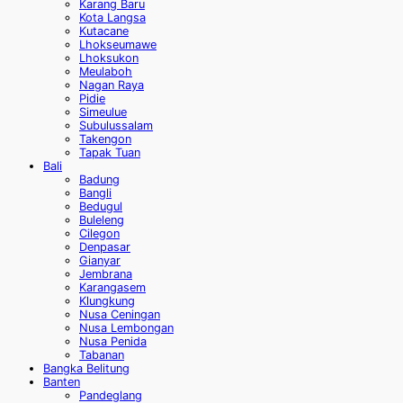
Karang Baru
Kota Langsa
Kutacane
Lhokseumawe
Lhoksukon
Meulaboh
Nagan Raya
Pidie
Simeulue
Subulussalam
Takengon
Tapak Tuan
Bali
Badung
Bangli
Bedugul
Buleleng
Cilegon
Denpasar
Gianyar
Jembrana
Karangasem
Klungkung
Nusa Ceningan
Nusa Lembongan
Nusa Penida
Tabanan
Bangka Belitung
Banten
Pandeglang