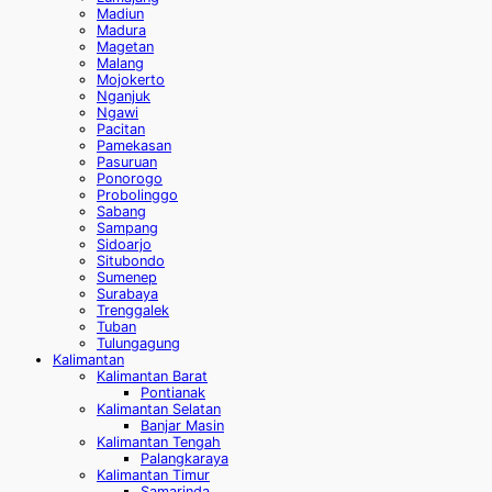
Madiun
Madura
Magetan
Malang
Mojokerto
Nganjuk
Ngawi
Pacitan
Pamekasan
Pasuruan
Ponorogo
Probolinggo
Sabang
Sampang
Sidoarjo
Situbondo
Sumenep
Surabaya
Trenggalek
Tuban
Tulungagung
Kalimantan
Kalimantan Barat
Pontianak
Kalimantan Selatan
Banjar Masin
Kalimantan Tengah
Palangkaraya
Kalimantan Timur
Samarinda