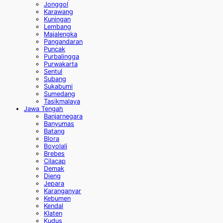
Jonggol
Karawang
Kuningan
Lembang
Majalengka
Pangandaran
Puncak
Purbalingga
Purwakarta
Sentul
Subang
Sukabumi
Sumedang
Tasikmalaya
Jawa Tengah
Banjarnegara
Banyumas
Batang
Blora
Boyolali
Brebes
Cilacap
Demak
Dieng
Jepara
Karanganyar
Kebumen
Kendal
Klaten
Kudus