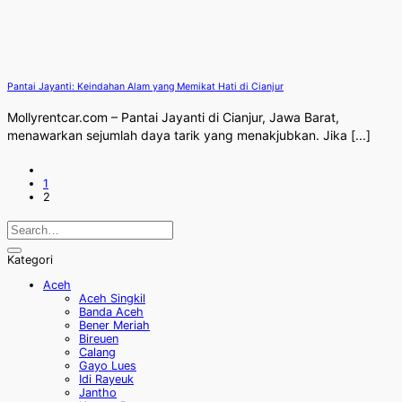
Pantai Jayanti: Keindahan Alam yang Memikat Hati di Cianjur
Mollyrentcar.com – Pantai Jayanti di Cianjur, Jawa Barat,
menawarkan sejumlah daya tarik yang menakjubkan. Jika [...]
1
2
Kategori
Aceh
Aceh Singkil
Banda Aceh
Bener Meriah
Bireuen
Calang
Gayo Lues
Idi Rayeuk
Jantho