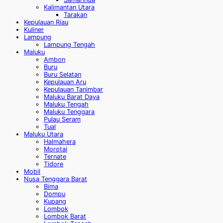
Kalimantan Utara
Tarakan
Kepulauan Riau
Kuliner
Lampung
Lampung Tengah
Maluku
Ambon
Buru
Buru Selatan
Kepulauan Aru
Kepulauan Tanimbar
Maluku Barat Daya
Maluku Tengah
Maluku Tenggara
Pulau Seram
Tual
Maluku Utara
Halmahera
Morotai
Ternate
Tidore
Mobil
Nusa Tenggara Barat
Bima
Dompu
Kupang
Lombok
Lombok Barat