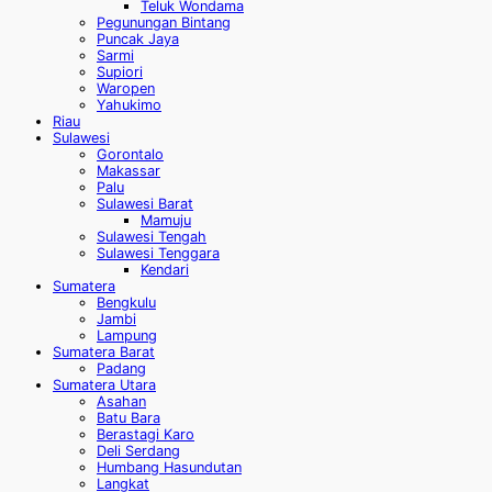
Teluk Wondama
Pegunungan Bintang
Puncak Jaya
Sarmi
Supiori
Waropen
Yahukimo
Riau
Sulawesi
Gorontalo
Makassar
Palu
Sulawesi Barat
Mamuju
Sulawesi Tengah
Sulawesi Tenggara
Kendari
Sumatera
Bengkulu
Jambi
Lampung
Sumatera Barat
Padang
Sumatera Utara
Asahan
Batu Bara
Berastagi Karo
Deli Serdang
Humbang Hasundutan
Langkat