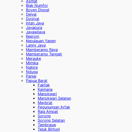
Asmat
Biak Numfor
Boven Digoel
Deiyai
Dogiyai
Intan Jaya
Jayapura
Jayawijaya
Keerom
Kepulauan Yapen
Lanny Jaya
Mamberamo Raya
Mamberamo Tengah
Merauke
Mimika
Nabire
Nduga
Paniai
Papua Barat
Fakfak
Kaimana
Manokwari
Manokwari Selatan
Maybrat
Pegunungan Arfak
Raja Ampat
Sorong
Sorong Selatan
Tambrauw
Teluk Bintuni