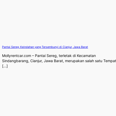
Pantai Sereg: Keindahan yang Tersembunyi di Cianjur, Jawa Barat
Mollyrentcar.com – Pantai Sereg, terletak di Kecamatan
Sindangbarang, Cianjur, Jawa Barat, merupakan salah satu Tempa
[...]