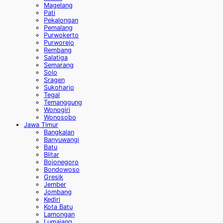
Magelang
Pati
Pekalongan
Pemalang
Purwokerto
Purworejo
Rembang
Salatiga
Semarang
Solo
Sragen
Sukoharjo
Tegal
Temanggung
Wonogiri
Wonosobo
Jawa Timur
Bangkalan
Banyuwangi
Batu
Blitar
Bojonegoro
Bondowoso
Gresik
Jember
Jombang
Kediri
Kota Batu
Lamongan
Lumajang