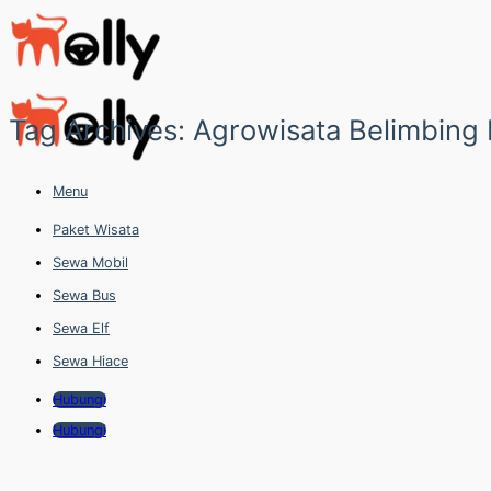
Skip
to
content
Tag Archives:
Agrowisata Belimbing
Menu
Paket Wisata
Sewa Mobil
Sewa Bus
Sewa Elf
Sewa Hiace
Hubungi
Hubungi