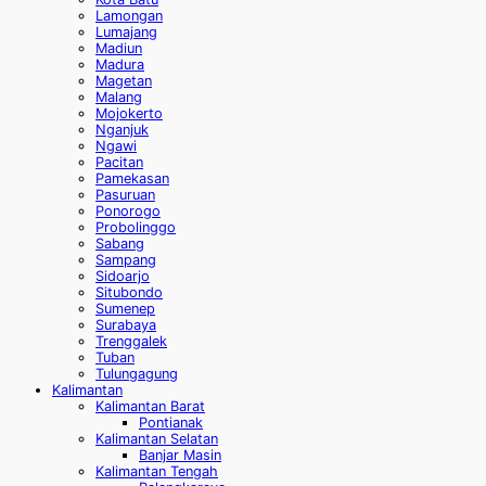
Lamongan
Lumajang
Madiun
Madura
Magetan
Malang
Mojokerto
Nganjuk
Ngawi
Pacitan
Pamekasan
Pasuruan
Ponorogo
Probolinggo
Sabang
Sampang
Sidoarjo
Situbondo
Sumenep
Surabaya
Trenggalek
Tuban
Tulungagung
Kalimantan
Kalimantan Barat
Pontianak
Kalimantan Selatan
Banjar Masin
Kalimantan Tengah