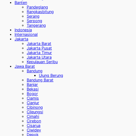
Banten
Pandeglang
Rangkasbitung
Serang
Serpong
Tangerang
Indonesia
Internasional
Jakarta
Jakarta Barat
Jakarta Pusat
Jakarta Timur
Jakarta Utara
Kepulauan Seribu
Jawa Barat
Bandung
Ujung Berung
Bandung Barat
Banjar
Bekasi
Bogor
Ciamis
Cianjur
Cibinong
Cileungsi
Cimahi
Cirebon
Cisarua
Ciwidey
Depok