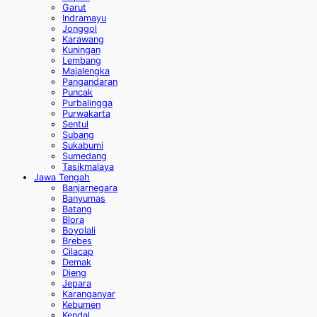
Garut
Indramayu
Jonggol
Karawang
Kuningan
Lembang
Majalengka
Pangandaran
Puncak
Purbalingga
Purwakarta
Sentul
Subang
Sukabumi
Sumedang
Tasikmalaya
Jawa Tengah
Banjarnegara
Banyumas
Batang
Blora
Boyolali
Brebes
Cilacap
Demak
Dieng
Jepara
Karanganyar
Kebumen
Kendal