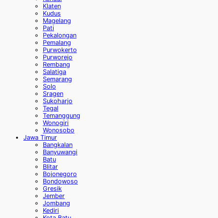
Klaten
Kudus
Magelang
Pati
Pekalongan
Pemalang
Purwokerto
Purworejo
Rembang
Salatiga
Semarang
Solo
Sragen
Sukoharjo
Tegal
Temanggung
Wonogiri
Wonosobo
Jawa Timur
Bangkalan
Banyuwangi
Batu
Blitar
Bojonegoro
Bondowoso
Gresik
Jember
Jombang
Kediri
Kota Batu