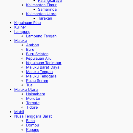
Palangkaraya
Kalimantan Timur
Samarinda
Kalimantan Utara
Tarakan
Kepulauan Riau
Kuliner
Lampung
Lampung Tengah
Maluku
Ambon
Buru
Buru Selatan
Kepulauan Aru
Kepulauan Tanimbar
Maluku Barat Daya
Maluku Tengah
Maluku Tenggara
Pulau Seram
Tual
Maluku Utara
Halmahera
Morotai
Ternate
Tidore
Mobil
Nusa Tenggara Barat
Bima
Dompu
Kupang