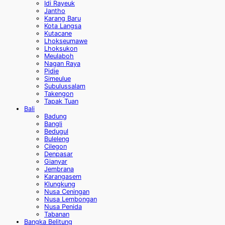
Idi Rayeuk
Jantho
Karang Baru
Kota Langsa
Kutacane
Lhokseumawe
Lhoksukon
Meulaboh
Nagan Raya
Pidie
Simeulue
Subulussalam
Takengon
Tapak Tuan
Bali
Badung
Bangli
Bedugul
Buleleng
Cilegon
Denpasar
Gianyar
Jembrana
Karangasem
Klungkung
Nusa Ceningan
Nusa Lembongan
Nusa Penida
Tabanan
Bangka Belitung