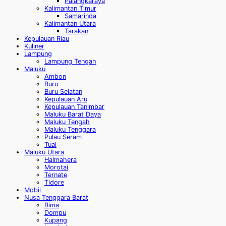
Palangkaraya
Kalimantan Timur
Samarinda
Kalimantan Utara
Tarakan
Kepulauan Riau
Kuliner
Lampung
Lampung Tengah
Maluku
Ambon
Buru
Buru Selatan
Kepulauan Aru
Kepulauan Tanimbar
Maluku Barat Daya
Maluku Tengah
Maluku Tenggara
Pulau Seram
Tual
Maluku Utara
Halmahera
Morotai
Ternate
Tidore
Mobil
Nusa Tenggara Barat
Bima
Dompu
Kupang