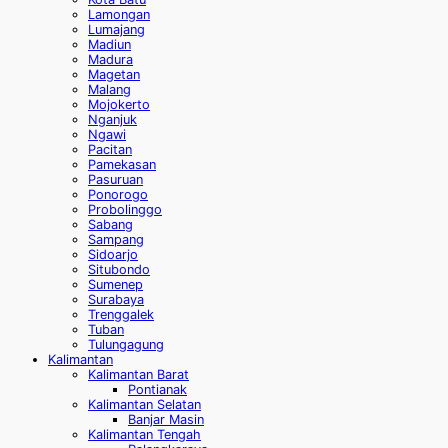
Lamongan
Lumajang
Madiun
Madura
Magetan
Malang
Mojokerto
Nganjuk
Ngawi
Pacitan
Pamekasan
Pasuruan
Ponorogo
Probolinggo
Sabang
Sampang
Sidoarjo
Situbondo
Sumenep
Surabaya
Trenggalek
Tuban
Tulungagung
Kalimantan
Kalimantan Barat
Pontianak
Kalimantan Selatan
Banjar Masin
Kalimantan Tengah