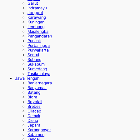
Garut
Indramayu
Jonggol
Karawang
Kuningan
Lembang
Majalengka
Pangandaran
Puncak
Purbalingga
Purwakarta
Sentul
Subang
Sukabumi
Sumedang
Tasikmalaya
Jawa Tengah
Banjarnegara
Banyumas
Batang
Blora
Boyolali
Brebes
Cilacap
Demak
Dieng
Jepara
Karanganyar
Kebumen
Kendal