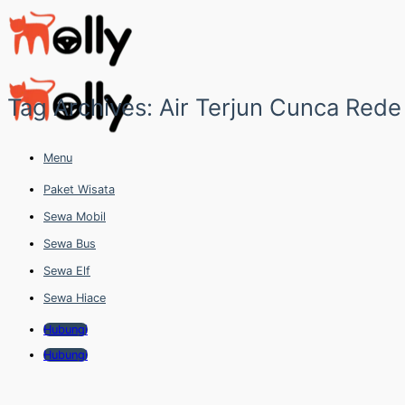
Skip
to
content
Tag Archives:
Air Terjun Cunca Rede
Menu
Paket Wisata
Sewa Mobil
Sewa Bus
Sewa Elf
Sewa Hiace
Hubungi
Hubungi