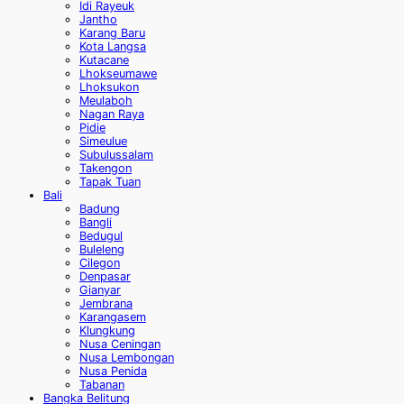
Idi Rayeuk
Jantho
Karang Baru
Kota Langsa
Kutacane
Lhokseumawe
Lhoksukon
Meulaboh
Nagan Raya
Pidie
Simeulue
Subulussalam
Takengon
Tapak Tuan
Bali
Badung
Bangli
Bedugul
Buleleng
Cilegon
Denpasar
Gianyar
Jembrana
Karangasem
Klungkung
Nusa Ceningan
Nusa Lembongan
Nusa Penida
Tabanan
Bangka Belitung