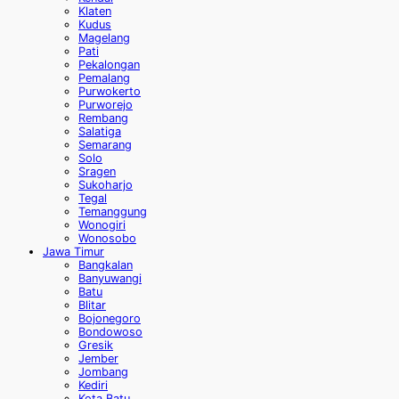
Klaten
Kudus
Magelang
Pati
Pekalongan
Pemalang
Purwokerto
Purworejo
Rembang
Salatiga
Semarang
Solo
Sragen
Sukoharjo
Tegal
Temanggung
Wonogiri
Wonosobo
Jawa Timur
Bangkalan
Banyuwangi
Batu
Blitar
Bojonegoro
Bondowoso
Gresik
Jember
Jombang
Kediri
Kota Batu