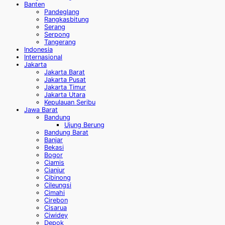
Banten
Pandeglang
Rangkasbitung
Serang
Serpong
Tangerang
Indonesia
Internasional
Jakarta
Jakarta Barat
Jakarta Pusat
Jakarta Timur
Jakarta Utara
Kepulauan Seribu
Jawa Barat
Bandung
Ujung Berung
Bandung Barat
Banjar
Bekasi
Bogor
Ciamis
Cianjur
Cibinong
Cileungsi
Cimahi
Cirebon
Cisarua
Ciwidey
Depok