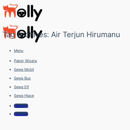
Skip
to
content
Tag Archives:
Air Terjun Hirumanu
Menu
Paket Wisata
Sewa Mobil
Sewa Bus
Sewa Elf
Sewa Hiace
Hubungi
Hubungi