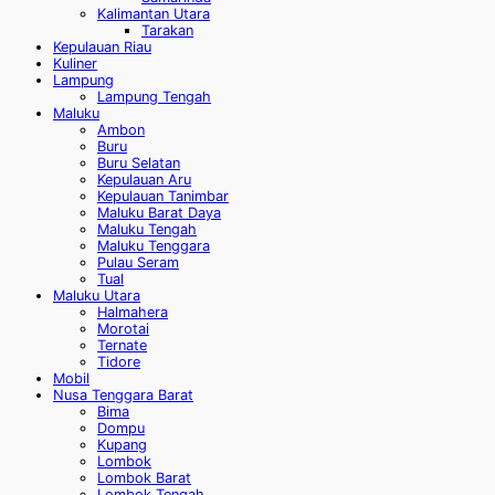
Kalimantan Utara
Tarakan
Kepulauan Riau
Kuliner
Lampung
Lampung Tengah
Maluku
Ambon
Buru
Buru Selatan
Kepulauan Aru
Kepulauan Tanimbar
Maluku Barat Daya
Maluku Tengah
Maluku Tenggara
Pulau Seram
Tual
Maluku Utara
Halmahera
Morotai
Ternate
Tidore
Mobil
Nusa Tenggara Barat
Bima
Dompu
Kupang
Lombok
Lombok Barat
Lombok Tengah