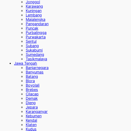
Jonggol
Karawang
Kuningan
Lembang
Majalengka
Pangandaran
Puncak
Purbalingga
Purwakarta
Sentul
Subang
Sukabumi
Sumedang
Tasikmalaya
Jawa Tengah
Banjarnegara
Banyumas
Batang
Blora
Boyolali
Brebes
Cilacap
Demak
Dieng
Jepara
Karanganyar
Kebumen
Kendal
Klaten
Kudus