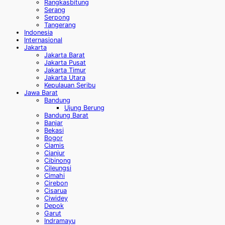
Rangkasbitung
Serang
Serpong
Tangerang
Indonesia
Internasional
Jakarta
Jakarta Barat
Jakarta Pusat
Jakarta Timur
Jakarta Utara
Kepulauan Seribu
Jawa Barat
Bandung
Ujung Berung
Bandung Barat
Banjar
Bekasi
Bogor
Ciamis
Cianjur
Cibinong
Cileungsi
Cimahi
Cirebon
Cisarua
Ciwidey
Depok
Garut
Indramayu