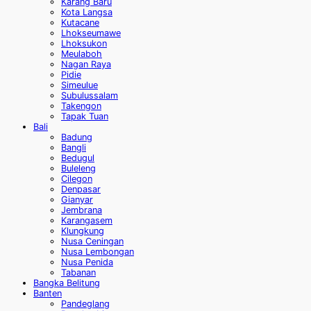
Karang Baru
Kota Langsa
Kutacane
Lhokseumawe
Lhoksukon
Meulaboh
Nagan Raya
Pidie
Simeulue
Subulussalam
Takengon
Tapak Tuan
Bali
Badung
Bangli
Bedugul
Buleleng
Cilegon
Denpasar
Gianyar
Jembrana
Karangasem
Klungkung
Nusa Ceningan
Nusa Lembongan
Nusa Penida
Tabanan
Bangka Belitung
Banten
Pandeglang