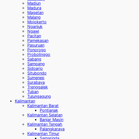
Madiun
Madura
Magetan
Malang
Mojokerto
Nganjuk
Ngawi
Pacitan
Pamekasan
Pasuruan
Ponorogo
Probolinggo
Sabang
Sampang
Sidoarjo
Situbondo
Sumenep
Surabaya
Trenggalek
Tuban
Tulungagung
Kalimantan
Kalimantan Barat
Pontianak
Kalimantan Selatan
Banjar Masin
Kalimantan Tengah
Palangkaraya
Kalimantan Timur
Samarinda