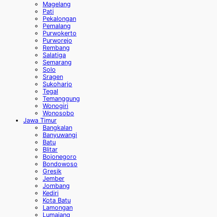
Magelang
Pati
Pekalongan
Pemalang
Purwokerto
Purworejo
Rembang
Salatiga
Semarang
Solo
Sragen
Sukoharjo
Tegal
Temanggung
Wonogiri
Wonosobo
Jawa Timur
Bangkalan
Banyuwangi
Batu
Blitar
Bojonegoro
Bondowoso
Gresik
Jember
Jombang
Kediri
Kota Batu
Lamongan
Lumajang