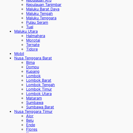
Kepulauan Aru
Kepulauan Tanimbar
Maluku Barat Daya
Maluku Tengah
Maluku Tenggara
Pulau Seram
Tual
Maluku Utara
Halmahera
Morotai
Ternate
Tidore
Mobil
Nusa Tenggara Barat
Bima
Dompu
Kupang
Lombok
Lombok Barat
Lombok Tengah
Lombok Timur
Lombok Utara
Mataram
Sumbawa
Sumbawa Barat
Nusa Tenggara Timur
Alor
Belu
Ende
Flores