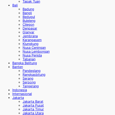
Tapak Tuan
Bali
Badung
Bangli
Bedugul
Buleleng
Cilegon
Denpasar
Gianyar
Jembrana
Karangasem
Klungkung
Nusa Ceningan
Nusa Lembongan
Nusa Penida
Tabanan
Bangka Belitung
Banten
Pandeglang
Rangkasbitung
Serang
Serpong
Tangerang
Indonesia
Internasional
Jakarta
Jakarta Barat
Jakarta Pusat
Jakarta Timur
Jakarta Utara