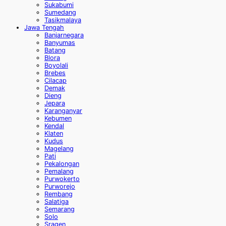
Sukabumi
Sumedang
Tasikmalaya
Jawa Tengah
Banjarnegara
Banyumas
Batang
Blora
Boyolali
Brebes
Cilacap
Demak
Dieng
Jepara
Karanganyar
Kebumen
Kendal
Klaten
Kudus
Magelang
Pati
Pekalongan
Pemalang
Purwokerto
Purworejo
Rembang
Salatiga
Semarang
Solo
Sragen