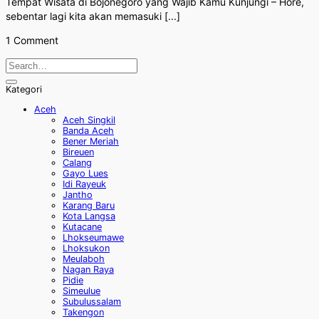
Tempat Wisata di Bojonegoro yang Wajib Kamu Kunjungi – Hore,
sebentar lagi kita akan memasuki [...]
1 Comment
Kategori
Aceh
Aceh Singkil
Banda Aceh
Bener Meriah
Bireuen
Calang
Gayo Lues
Idi Rayeuk
Jantho
Karang Baru
Kota Langsa
Kutacane
Lhokseumawe
Lhoksukon
Meulaboh
Nagan Raya
Pidie
Simeulue
Subulussalam
Takengon