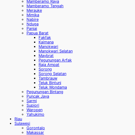
Mamberamo Raya
Mamberamo Tengah
Merauke
Mimika
Nabire
Nduga
Paniai
Papua Barat
Fakfak
Kaimana
Manokwari
Manokwari Selatan
Maybrat
Pegunungan Arfak
Raja Ampat
Sorong
Sorong Selatan
Tambrauw
Teluk Bintuni
Teluk Wondama
Pegunungan Bintang
Puncak Jaya
Sarmi
Supiori
Waropen
Yahukimo
Riau
Sulawesi
Gorontalo
Makassar