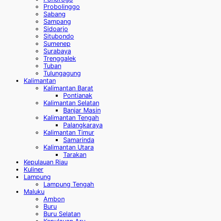
Probolinggo
Sabang
Sampang
Sidoarjo
Situbondo
Sumenep
Surabaya
Trenggalek
Tuban
Tulungagung
Kalimantan
Kalimantan Barat
Pontianak
Kalimantan Selatan
Banjar Masin
Kalimantan Tengah
Palangkaraya
Kalimantan Timur
Samarinda
Kalimantan Utara
Tarakan
Kepulauan Riau
Kuliner
Lampung
Lampung Tengah
Maluku
Ambon
Buru
Buru Selatan