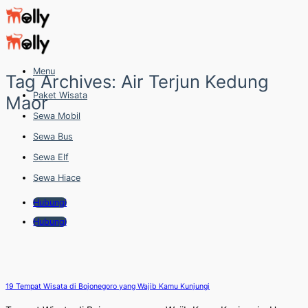
Skip
to
content
Menu
Tag Archives:
Air Terjun Kedung
Paket Wisata
Maor
Sewa Mobil
Sewa Bus
Sewa Elf
Sewa Hiace
Hubungi
Hubungi
19 Tempat Wisata di Bojonegoro yang Wajib Kamu Kunjungi