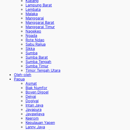
Kupang
Lampung Barat
Lembata
Malaka
Manggarai
Manggarai Barat
Manggarai Timur
Nagekeo
Ngada
Rote Ndao
Sabu Raijua
Sikka
Sumba
Sumba Barat
Sumba Tengah
Sumba Timur
Timor Tengah Utara
Oleh-oleh
Papua
Asmat
Biak Numfor
Boven Digoel
Deiyai
Dogiyai
Intan Jaya
Jayapura
Jayawijaya
Keerom
Kepulauan Yapen
Lanny Jaya