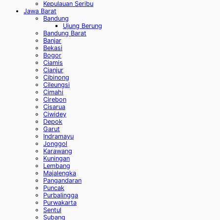
Kepulauan Seribu
Jawa Barat
Bandung
Ujung Berung
Bandung Barat
Banjar
Bekasi
Bogor
Ciamis
Cianjur
Cibinong
Cileungsi
Cimahi
Cirebon
Cisarua
Ciwidey
Depok
Garut
Indramayu
Jonggol
Karawang
Kuningan
Lembang
Majalengka
Pangandaran
Puncak
Purbalingga
Purwakarta
Sentul
Subang