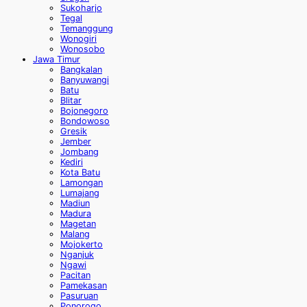
Sukoharjo
Tegal
Temanggung
Wonogiri
Wonosobo
Jawa Timur
Bangkalan
Banyuwangi
Batu
Blitar
Bojonegoro
Bondowoso
Gresik
Jember
Jombang
Kediri
Kota Batu
Lamongan
Lumajang
Madiun
Madura
Magetan
Malang
Mojokerto
Nganjuk
Ngawi
Pacitan
Pamekasan
Pasuruan
Ponorogo