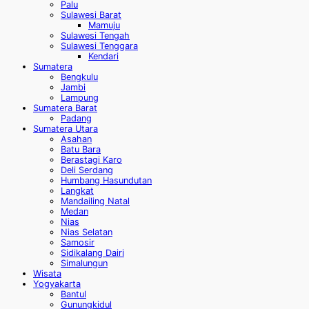
Palu
Sulawesi Barat
Mamuju
Sulawesi Tengah
Sulawesi Tenggara
Kendari
Sumatera
Bengkulu
Jambi
Lampung
Sumatera Barat
Padang
Sumatera Utara
Asahan
Batu Bara
Berastagi Karo
Deli Serdang
Humbang Hasundutan
Langkat
Mandailing Natal
Medan
Nias
Nias Selatan
Samosir
Sidikalang Dairi
Simalungun
Wisata
Yogyakarta
Bantul
Gunungkidul