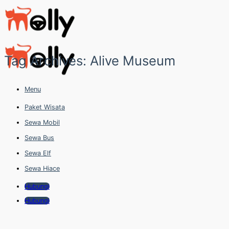
Skip
to
content
Tag Archives:
Alive Museum
Menu
Paket Wisata
Sewa Mobil
Sewa Bus
Sewa Elf
Sewa Hiace
Hubungi
Hubungi