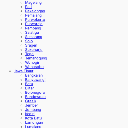
Magelang
Pati
Pekalongan
Pemalang
Purwokerto
Purworejo
Rembang
Salatiga
Semarang
Solo
Sragen
Sukoharjo
Tegal
Temanggung
Wonogiri
Wonosobo
Jawa Timur
Bangkalan
Banyuwangi
Batu
Blitar
Bojonegoro
Bondowoso
Gresik
Jember
Jombang
Kediri
Kota Batu
Lamongan
Lumajang