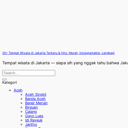
25+ Tempat Wisata di Jakarta Terbaru & Hits: Murah, Instagramable, Lengkap!
Tempat wisata di Jakarta — siapa sih yang nggak tahu bahwa Jaka
Kategori
Aceh
Aceh Singkil
Banda Aceh
Bener Meriah
Bireuen
Calang
Gayo Lues
Idi Rayeuk
Jantho