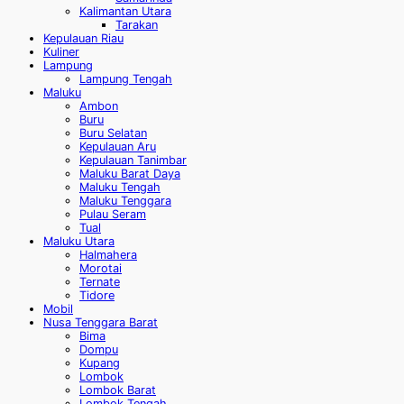
Kalimantan Utara
Tarakan
Kepulauan Riau
Kuliner
Lampung
Lampung Tengah
Maluku
Ambon
Buru
Buru Selatan
Kepulauan Aru
Kepulauan Tanimbar
Maluku Barat Daya
Maluku Tengah
Maluku Tenggara
Pulau Seram
Tual
Maluku Utara
Halmahera
Morotai
Ternate
Tidore
Mobil
Nusa Tenggara Barat
Bima
Dompu
Kupang
Lombok
Lombok Barat
Lombok Tengah