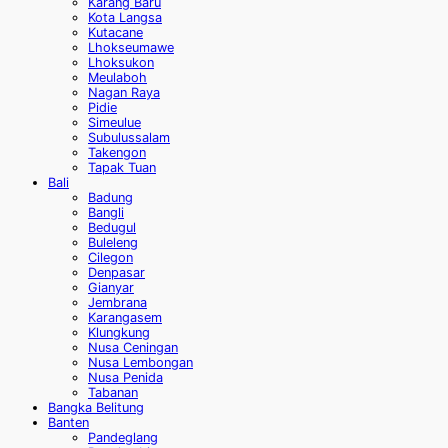
Karang Baru
Kota Langsa
Kutacane
Lhokseumawe
Lhoksukon
Meulaboh
Nagan Raya
Pidie
Simeulue
Subulussalam
Takengon
Tapak Tuan
Bali
Badung
Bangli
Bedugul
Buleleng
Cilegon
Denpasar
Gianyar
Jembrana
Karangasem
Klungkung
Nusa Ceningan
Nusa Lembongan
Nusa Penida
Tabanan
Bangka Belitung
Banten
Pandeglang