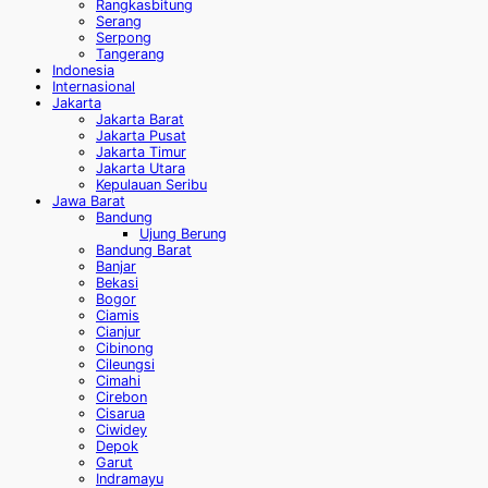
Rangkasbitung
Serang
Serpong
Tangerang
Indonesia
Internasional
Jakarta
Jakarta Barat
Jakarta Pusat
Jakarta Timur
Jakarta Utara
Kepulauan Seribu
Jawa Barat
Bandung
Ujung Berung
Bandung Barat
Banjar
Bekasi
Bogor
Ciamis
Cianjur
Cibinong
Cileungsi
Cimahi
Cirebon
Cisarua
Ciwidey
Depok
Garut
Indramayu