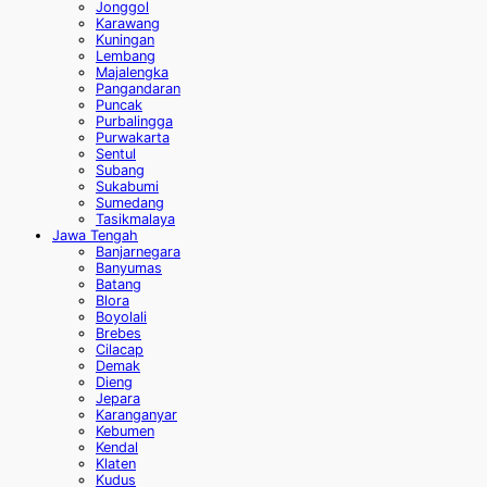
Jonggol
Karawang
Kuningan
Lembang
Majalengka
Pangandaran
Puncak
Purbalingga
Purwakarta
Sentul
Subang
Sukabumi
Sumedang
Tasikmalaya
Jawa Tengah
Banjarnegara
Banyumas
Batang
Blora
Boyolali
Brebes
Cilacap
Demak
Dieng
Jepara
Karanganyar
Kebumen
Kendal
Klaten
Kudus