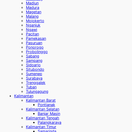
Madiun
Madura
Magetan
Malang
Mojokerto
Nganjuk
Ngawi
Pacitan
Pamekasan
Pasuruan
Ponorogo
Probolinggo
Sabang
Sampang
Sidoarjo
Situbondo
Sumenep
Surabaya
Trenggalek
Tuban
Tulungagung
Kalimantan
Kalimantan Barat
Pontianak
Kalimantan Selatan
Banjar Masin
Kalimantan Tengah
Palangkaraya
Kalimantan Timur
Samarinda