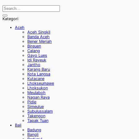
Kategori
Aceh
Aceh Singkil
Banda Aceh
Bener Meriah
Bireuen
Calang
Gayo Lues
Idi Rayeuk
Jantho
Karang Baru
Kota Langsa
Kutacane
Lhokseumawe
Lhoksukon
Meulaboh
Nagan Raya
Pidie
Simeulue
Subulussalam
Takengon
Tapak Tuan
Bali
Badung
Bangli