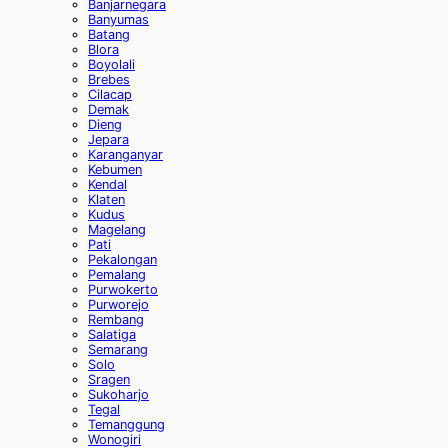
Banjarnegara
Banyumas
Batang
Blora
Boyolali
Brebes
Cilacap
Demak
Dieng
Jepara
Karanganyar
Kebumen
Kendal
Klaten
Kudus
Magelang
Pati
Pekalongan
Pemalang
Purwokerto
Purworejo
Rembang
Salatiga
Semarang
Solo
Sragen
Sukoharjo
Tegal
Temanggung
Wonogiri