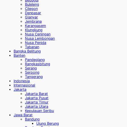
Bedugul
Buleleng
Cilegon
Denpasar
Gianyar
Jembrana
Karangasem
Klungkung
Nusa Ceningan
Nusa Lembongan
Nusa Penida
Tabanan
Bangka Belitung
Banten
Pandeglang
Rangkasbitung
Serang
Serpong
Tangerang
Indonesia
Internasional
Jakarta
Jakarta Barat
Jakarta Pusat
Jakarta Timur
Jakarta Utara
Kepulauan Seribu
Jawa Barat
Bandung
Ujung Berung