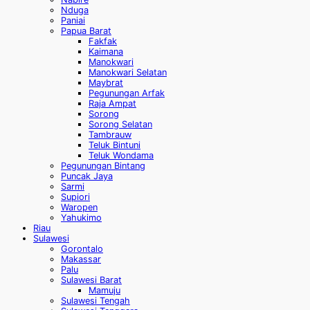
Nduga
Paniai
Papua Barat
Fakfak
Kaimana
Manokwari
Manokwari Selatan
Maybrat
Pegunungan Arfak
Raja Ampat
Sorong
Sorong Selatan
Tambrauw
Teluk Bintuni
Teluk Wondama
Pegunungan Bintang
Puncak Jaya
Sarmi
Supiori
Waropen
Yahukimo
Riau
Sulawesi
Gorontalo
Makassar
Palu
Sulawesi Barat
Mamuju
Sulawesi Tengah