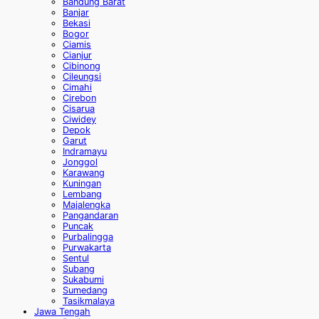
Bandung Barat
Banjar
Bekasi
Bogor
Ciamis
Cianjur
Cibinong
Cileungsi
Cimahi
Cirebon
Cisarua
Ciwidey
Depok
Garut
Indramayu
Jonggol
Karawang
Kuningan
Lembang
Majalengka
Pangandaran
Puncak
Purbalingga
Purwakarta
Sentul
Subang
Sukabumi
Sumedang
Tasikmalaya
Jawa Tengah