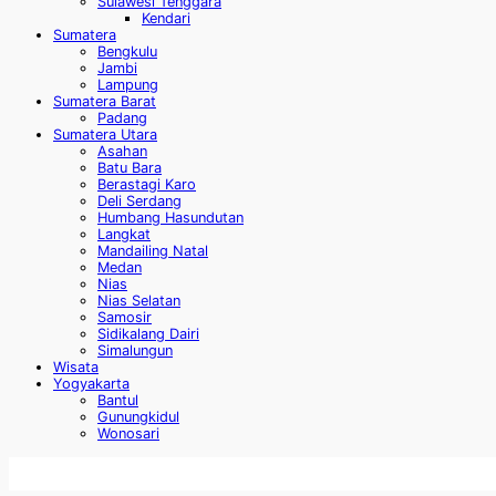
Sulawesi Tenggara
Kendari
Sumatera
Bengkulu
Jambi
Lampung
Sumatera Barat
Padang
Sumatera Utara
Asahan
Batu Bara
Berastagi Karo
Deli Serdang
Humbang Hasundutan
Langkat
Mandailing Natal
Medan
Nias
Nias Selatan
Samosir
Sidikalang Dairi
Simalungun
Wisata
Yogyakarta
Bantul
Gunungkidul
Wonosari