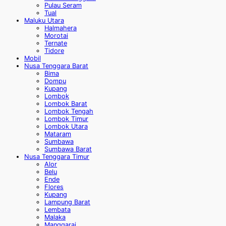
Pulau Seram
Tual
Maluku Utara
Halmahera
Morotai
Ternate
Tidore
Mobil
Nusa Tenggara Barat
Bima
Dompu
Kupang
Lombok
Lombok Barat
Lombok Tengah
Lombok Timur
Lombok Utara
Mataram
Sumbawa
Sumbawa Barat
Nusa Tenggara Timur
Alor
Belu
Ende
Flores
Kupang
Lampung Barat
Lembata
Malaka
Manggarai