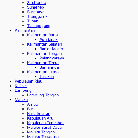
Situbondo
Sumenep
Surabaya
Trenggalek
Tuban
Tulungagung
Kalimantan
Kalimantan Barat
Pontianak
Kalimantan Selatan
Banjar Masin
Kalimantan Tengah
Palangkaraya
Kalimantan Timur
Samarinda
Kalimantan Utara
Tarakan
Kepulauan Riau
Kuliner
Lampung
Lampung Tengah
Maluku
Ambon
Buru
Buru Selatan
Kepulauan Aru
Kepulauan Tanimbar
Maluku Barat Daya
Maluku Tengah
Maluku Tenggara