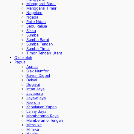
Manggarai Barat
Manggarai Timur
Nagekeo
Ngada
Rote Ndao
Sabu Raijua
Sikka
Sumba
Sumba Barat
Sumba Tengah
Sumba Timur
Timor Tengah Utara
Oleh-oleh
Papua
Asmat
Biak Numfor
Boven Digoel
Deiyai
Dogiyai
Intan Jaya
Jayapura
Jayawijaya
Keerom
Kepulauan Yapen
Lanny Jaya
Mamberamo Raya
Mamberamo Tengah
Merauke
Mimika
Nabire