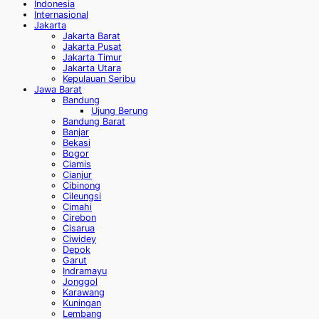
Indonesia
Internasional
Jakarta
Jakarta Barat
Jakarta Pusat
Jakarta Timur
Jakarta Utara
Kepulauan Seribu
Jawa Barat
Bandung
Ujung Berung
Bandung Barat
Banjar
Bekasi
Bogor
Ciamis
Cianjur
Cibinong
Cileungsi
Cimahi
Cirebon
Cisarua
Ciwidey
Depok
Garut
Indramayu
Jonggol
Karawang
Kuningan
Lembang