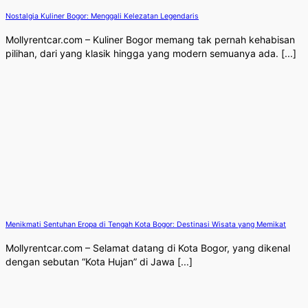
Nostalgia Kuliner Bogor: Menggali Kelezatan Legendaris
Mollyrentcar.com – Kuliner Bogor memang tak pernah kehabisan
pilihan, dari yang klasik hingga yang modern semuanya ada. [...]
Menikmati Sentuhan Eropa di Tengah Kota Bogor: Destinasi Wisata yang Memikat
Mollyrentcar.com – Selamat datang di Kota Bogor, yang dikenal
dengan sebutan “Kota Hujan” di Jawa [...]