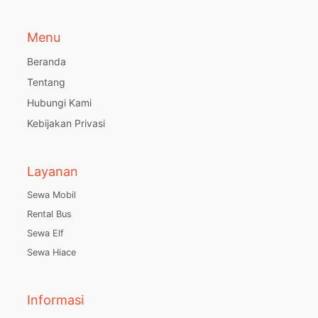
Menu
Beranda
Tentang
Hubungi Kami
Kebijakan Privasi
Layanan
Sewa Mobil
Rental Bus
Sewa Elf
Sewa Hiace
Informasi