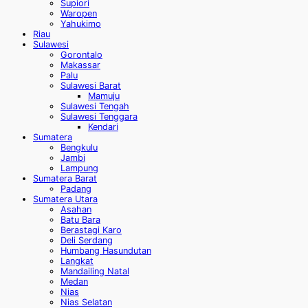
Supiori
Waropen
Yahukimo
Riau
Sulawesi
Gorontalo
Makassar
Palu
Sulawesi Barat
Mamuju
Sulawesi Tengah
Sulawesi Tenggara
Kendari
Sumatera
Bengkulu
Jambi
Lampung
Sumatera Barat
Padang
Sumatera Utara
Asahan
Batu Bara
Berastagi Karo
Deli Serdang
Humbang Hasundutan
Langkat
Mandailing Natal
Medan
Nias
Nias Selatan