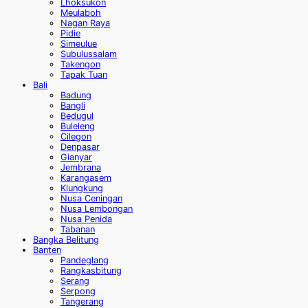
Lhoksukon
Meulaboh
Nagan Raya
Pidie
Simeulue
Subulussalam
Takengon
Tapak Tuan
Bali
Badung
Bangli
Bedugul
Buleleng
Cilegon
Denpasar
Gianyar
Jembrana
Karangasem
Klungkung
Nusa Ceningan
Nusa Lembongan
Nusa Penida
Tabanan
Bangka Belitung
Banten
Pandeglang
Rangkasbitung
Serang
Serpong
Tangerang