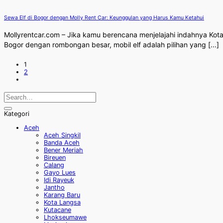
Sewa Elf di Bogor dengan Molly Rent Car: Keunggulan yang Harus Kamu Ketahui
Mollyrentcar.com – Jika kamu berencana menjelajahi indahnya Kot
Bogor dengan rombongan besar, mobil elf adalah pilihan yang [...]
1
2
Kategori
Aceh
Aceh Singkil
Banda Aceh
Bener Meriah
Bireuen
Calang
Gayo Lues
Idi Rayeuk
Jantho
Karang Baru
Kota Langsa
Kutacane
Lhokseumawe