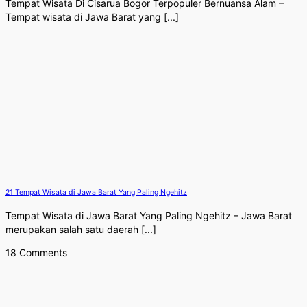
Tempat Wisata Di Cisarua Bogor Terpopuler Bernuansa Alam –
Tempat wisata di Jawa Barat yang [...]
21 Tempat Wisata di Jawa Barat Yang Paling Ngehitz
Tempat Wisata di Jawa Barat Yang Paling Ngehitz – Jawa Barat
merupakan salah satu daerah [...]
18 Comments