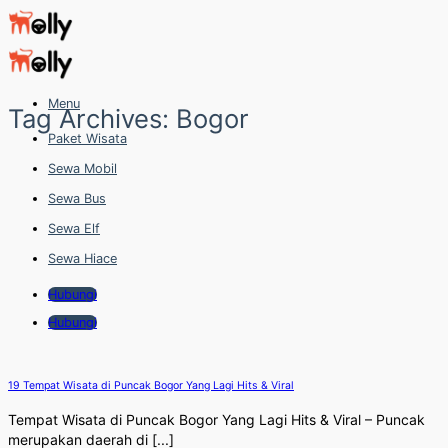
Skip
to
content
Menu
Tag Archives:
Bogor
Paket Wisata
Sewa Mobil
Sewa Bus
Sewa Elf
Sewa Hiace
Hubungi
Hubungi
19 Tempat Wisata di Puncak Bogor Yang Lagi Hits & Viral
Tempat Wisata di Puncak Bogor Yang Lagi Hits & Viral – Puncak
merupakan daerah di [...]